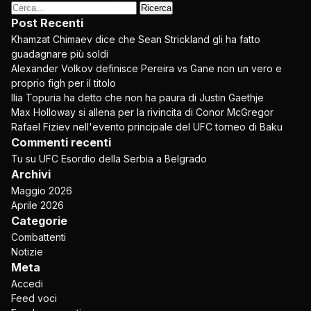
Ricerca
per:
Post Recenti
Khamzat Chimaev dice che Sean Strickland gli ha fatto
guadagnare più soldi
Alexander Volkov definisce Pereira vs Gane non un vero e
proprio figh per il titolo
Ilia Topuria ha detto che non ha paura di Justin Gaethje
Max Holloway si allena per la rivincita di Conor McGregor
Rafael Fiziev nell'evento principale del
UFC
torneo di Baku
Commenti recenti
Tu
su
UFC
Esordio della Serbia a Belgrado
Archivi
Maggio 2026
Aprile 2026
Categorie
Combattenti
Notizie
Meta
Accedi
Feed voci