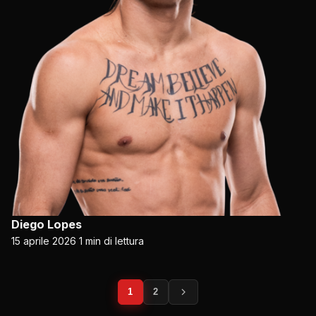
Diego Lopes
15 aprile 2026
1 min di lettura
Posts
1
2
impaginazione