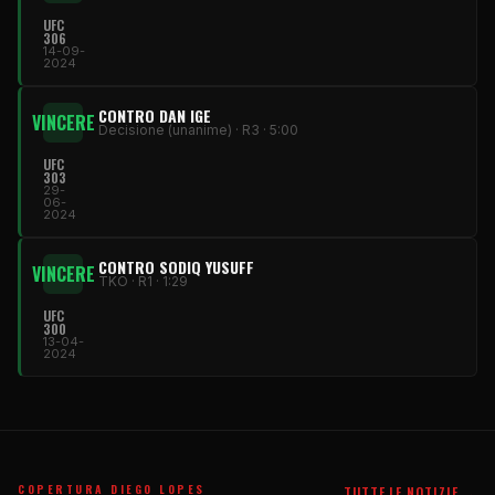
UFC
306
14-09-
2024
CONTRO DAN IGE
VINCERE
Decisione (unanime) · R3 · 5:00
UFC
303
29-
06-
2024
CONTRO SODIQ YUSUFF
VINCERE
TKO · R1 · 1:29
UFC
300
13-04-
2024
COPERTURA DIEGO LOPES
TUTTE LE NOTIZIE →