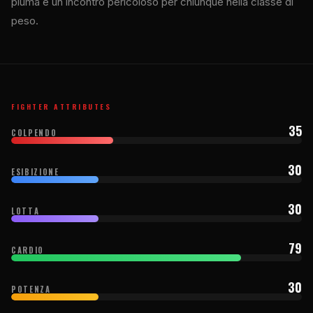
piuma e un incontro pericoloso per chiunque nella classe di
peso.
FIGHTER ATTRIBUTES
35
COLPENDO
30
ESIBIZIONE
30
LOTTA
79
CARDIO
30
POTENZA