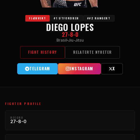
FJÆRVEKT
#1 UTFORDRER
##2 RANGERT
DIEGO LOPES
27-8-0
Brasil
Jiu-Jitsu
FIGHT HISTORY
RELATERTE NYHETER
TELEGRAM
INSTAGRAM
X
FIGHTER PROFILE
RECORD
27-8-0