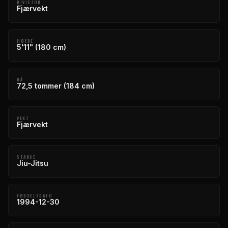
DIVISJON
Fjærvekt
HØYDE
5'11" (180 cm)
NÅ
72,5 tommer (184 cm)
VEKT
Fjærvekt
STANCE
Jiu-Jitsu
FØDSELSDATO
1994-12-30