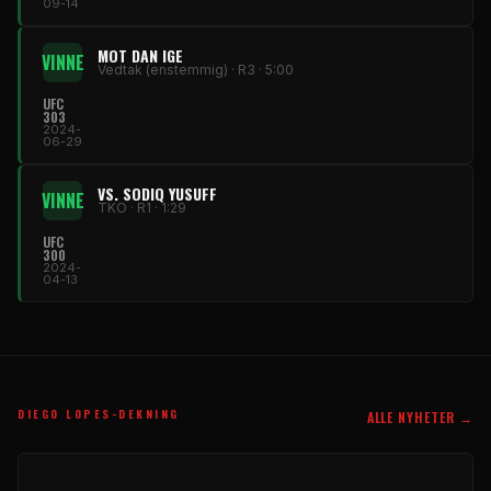
09-14
MOT DAN IGE
VINNE
Vedtak (enstemmig) · R3 · 5:00
UFC
303
2024-
06-29
VS. SODIQ YUSUFF
VINNE
TKO · R1 · 1:29
UFC
300
2024-
04-13
DIEGO LOPES-DEKNING
ALLE NYHETER →