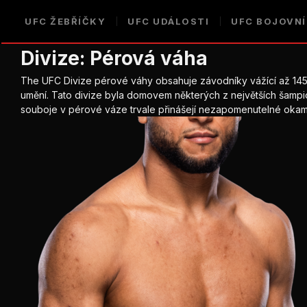
UFC
ŽEBŘÍČKY
UFC
UDÁLOSTI
UFC
BOJOVNÍ
Divize:
Pérová váha
The
UFC
Divize pérové váhy obsahuje závodníky vážící až 145 li
umění. Tato divize byla domovem některých z největších šampion
souboje v pérové váze trvale přinášejí nezapomenutelné okam