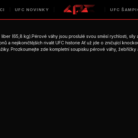
CI
UFC
NOVINKY
UFC
ŠAMPI
ber (65,8 kg).Pérové váhy jsou proslulé svou směsí rychlosti, síly 
ů a nejikoničtějších rivalit
UFC
historie Ať už jde o zničující knock
žiky. Prozkoumejte zde kompletní soupisku pérové váhy, žebříčky 