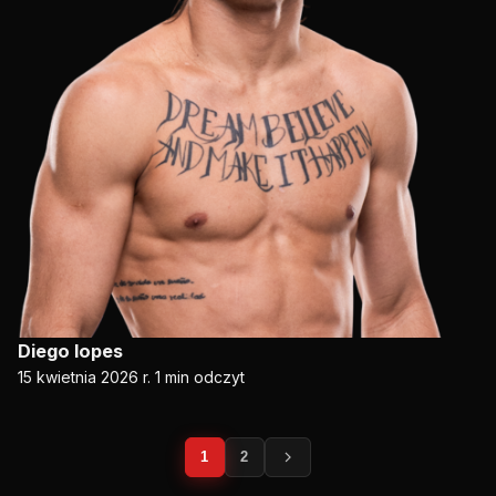
Diego lopes
15 kwietnia 2026 r.
1 min odczyt
Paginacja
1
2
postów