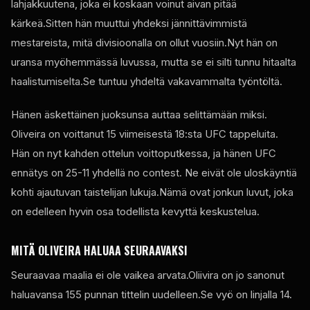
lahjakkuutena, joka ei koskaan voinut aivan pitää
kärkeä.Sitten hän muuttui yhdeksi jännittävimmistä
mestareista, mitä divisioonalla on ollut vuosiin.Nyt hän on
uransa myöhemmässä luvussa, mutta se ei silti tunnu hitaalta
haalistumiselta.Se tuntuu yhdeltä vakavammalta työntöltä.
Hänen äskettäinen juoksunsa auttaa selittämään miksi.
Oliveira on voittanut 15 viimeisestä 18:sta
UFC
tappeluita.
Hän on nyt kahden ottelun voittoputkessa, ja hänen
UFC
ennätys on 25-11 yhdellä
no contest
. Ne eivät ole uloskäyntiä
kohti ajautuvan taistelijan lukuja.Nämä ovat jonkun luvut, joka
on edelleen hyvin osa todellista kevyttä keskustelua.
MITÄ OLIVEIRA HALUAA SEURAAVAKSI
Seuraavaa maalia ei ole vaikea arvata.Oliivira on jo sanonut
haluavansa 155 punnan tittelin uudelleen.Se vyö on linjalla 14.