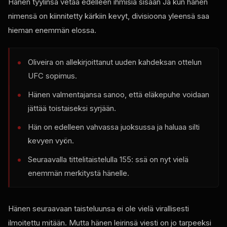
Hänen tyylinsä vetää edelleen ihmisiä sisään Ja kun hänen
nimensä on kiinnitetty kärkiin kevyt, divisioona yleensä saa
hieman enemmän elossa.
Oliveira on allekirjoittanut uuden kahdeksan ottelun
UFC
sopimus.
Hänen valmentajansa sanoo, että eläkepuhe voidaan
jättää toistaiseksi syrjään.
Hän on edelleen vahvassa juoksussa ja haluaa silti
kevyen vyön.
Seuraavalla tittelitaistelulla 155: ssä on nyt vielä
enemmän merkitystä hänelle.
Hänen seuraavaan taisteluunsa ei ole vielä virallisesti
ilmoitettu mitään. Mutta hänen leirinsä viesti on jo tarpeeksi