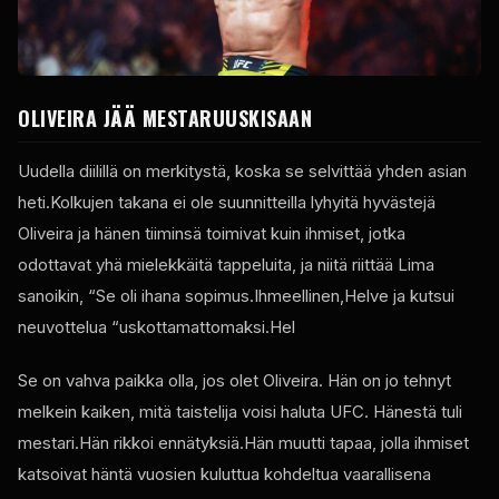
OLIVEIRA JÄÄ MESTARUUSKISAAN
Uudella diilillä on merkitystä, koska se selvittää yhden asian
heti.Kolkujen takana ei ole suunnitteilla lyhyitä hyvästejä
Oliveira ja hänen tiiminsä toimivat kuin ihmiset, jotka
odottavat yhä mielekkäitä tappeluita, ja niitä riittää Lima
sanoikin, “Se oli ihana sopimus.Ihmeellinen,Helve ja kutsui
neuvottelua “uskottamattomaksi.Hel
Se on vahva paikka olla, jos olet Oliveira. Hän on jo tehnyt
melkein kaiken, mitä taistelija voisi haluta
UFC
. Hänestä tuli
mestari.Hän rikkoi ennätyksiä.Hän muutti tapaa, jolla ihmiset
katsoivat häntä vuosien kuluttua kohdeltua vaarallisena