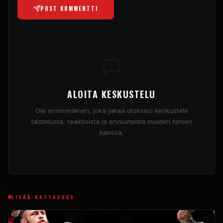
POST KOMMENTTI
ALOITA KESKUSTELU
Ole ensimmäinen, joka jakaa otoksesi Keskustele
taistelusta, reaktioista ja ennusteista muiden fanien
kanssa.
LISÄÄ KATTAVUUS