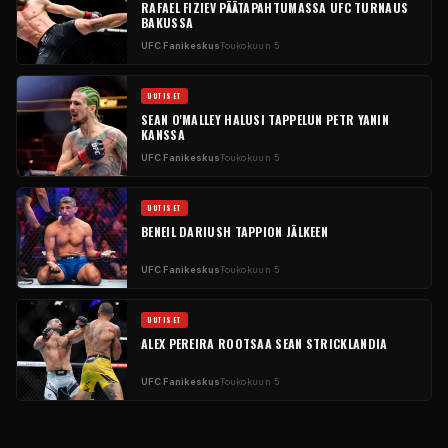
RAFAEL FIZIEV PÄÄTAPAHTUMASSA
UFC
TURNAUS
BAKUSSA
UFC
Fanikeskus
Toukokuun 5
UUTISET
SEAN O'MALLEY HALUSI TAPPELUN PETR YANIN
KANSSA
UFC
Fanikeskus
Toukokuun 5
UUTISET
BENEIL DARIUSH TAPPION JÄLKEEN
UFC
Fanikeskus
Toukokuun 5
UUTISET
ALEX PEREIRA ROOTSAA SEAN STRICKLANDIA
UFC
Fanikeskus
Toukokuun 5