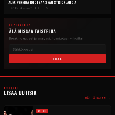
ALEX PEREIRA ROOTSAA SEAN STRICKLANDIA
UFC
Fanikeskus
Toukokuun 5
UUTISKIRJE
ÄLÄ MISSAA TAISTELUA
Breaking
uutiset ja analyysit, toimitetaan viikoittain.
TILAA
UUTISET
LISÄÄ UUTISIA
→
NÄYTÄ KAIKKI
UUTISET