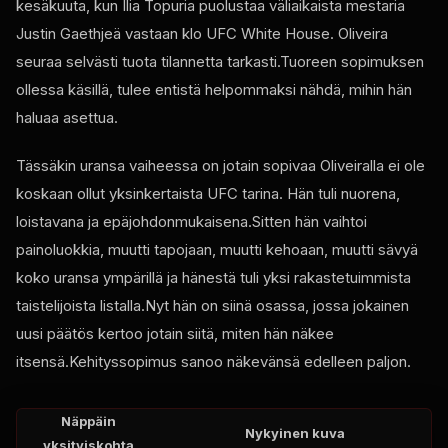
kesäkuuta, kun Ilia Topuria puolustaa väliaikaista mestaria
Justin Gaethjeä vastaan klo
UFC White House
. Oliveira
seuraa selvästi tuota tilannetta tarkasti.Tuoreen sopimuksen
ollessa käsillä, tulee entistä helpommaksi nähdä, mihin hän
haluaa asettua.
Tässäkin uransa vaiheessa on jotain sopivaa Oliveiralla ei ole
koskaan ollut yksinkertaista
UFC
tarina. Hän tuli nuorena,
loistavana ja epäjohdonmukaisena.Sitten hän vaihtoi
painoluokkia, muutti tapojaan, muutti kehoaan, muutti sävyä
koko uransa ympärillä ja hänestä tuli yksi rakastetuimmista
taistelijoista listalla.Nyt hän on siinä osassa, jossa jokainen
uusi päätös kertoo jotain siitä, miten hän näkee
itsensä.Kehityssopimus sanoo näkevänsä edelleen paljon.
Näppäin
Nykyinen kuva
yksityiskohta