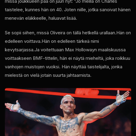
missä joukkueen pää on juuri nyt: “Jo meillä on Charles
taistelee, kunnes hän on 40. Joten niille, jotka sanoivat hänen
menevän eläkkeelle, haluavat lisää.
Se sopii siihen, missä Oliveira on tällä hetkellä urallaan.Hän on
edelleen voittava.Hän on edelleen tärkeä nimi
kevytsarjassa.Ja voitettuaan Max Hollowayn maaliskuussa
voittaakseen BMF-tittelin, hän ei näytä mieheltä, joka roikkuu
vanhojen muistojen vuoksi. Hän näyttää taistelijalta, jonka
mielestä on vielä jotain suurta jahtaamista.