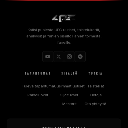
Kotisi puolesta
UFC
uutiset, taistelukortit,
analyysit ja fanien sisältö.Fanien toimesta,
faneille.
TAPAHTUMAT
SISÄLTÖ
TUTKIA
Tuleva tapahtuma
Uusimmat uutiset
Taistelijat
Painoluokat
Sijoitukset
Tietoja
Mestarit
Ota yhteyttä