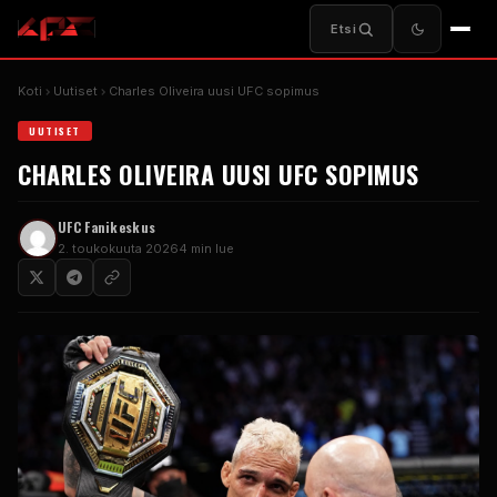
Etsi
Koti
Uutiset
Charles Oliveira uusi
UFC
sopimus
UUTISET
CHARLES OLIVEIRA UUSI
UFC
SOPIMUS
UFC
Fanikeskus
2. toukokuuta 2026
4 min lue