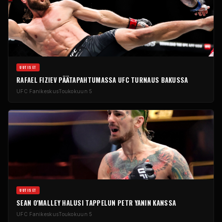
UUTISET
RAFAEL FIZIEV PÄÄTAPAHTUMASSA
UFC
TURNAUS BAKUSSA
UFC
Fanikeskus
Toukokuun 5
UUTISET
SEAN O'MALLEY HALUSI TAPPELUN PETR YANIN KANSSA
UFC
Fanikeskus
Toukokuun 5