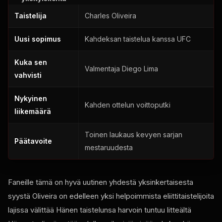
Taistelija
Charles Oliveira
Uusi sopimus
Kahdeksan taistelua kanssa
UFC
Kuka sen
Valmentaja Diego Lima
vahvisti
Nykyinen
Kahden ottelun voittoputki
liikemäärä
Toinen laukaus kevyen sarjan
Päätavoite
mestaruudesta
Faneille tämä on hyvä uutinen yhdestä yksinkertaisesta
syystä Oliveira on edelleen yksi helpoimmista eliittitaistelijoita
lajissa välittää Hänen taistelunsa harvoin tuntuu litteältä