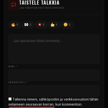
TAISTELE TALKKIA
Jaa näkemyksesi tästä tarinasta
0
0
0
0
0
NIMI *
SÄHKÖPOSTI *
Tallenna nimeni, sähköpostini ja verkkosivustoni tähän
selaimeen seuraavan kerran, kun kommentoin.