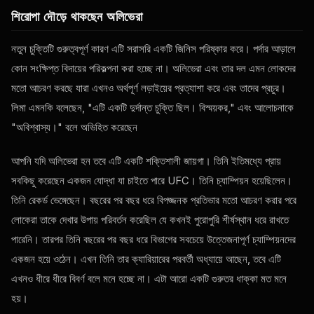
শিরোপা দৌড়ে থাকছেন অলিভেরা
নতুন চুক্তিটি গুরুত্বপূর্ণ কারণ এটি সরাসরি একটি জিনিস পরিষ্কার করে। পর্দার আড়ালে
কোন সংক্ষিপ্ত বিদায়ের পরিকল্পনা করা হচ্ছে না। অলিভেরা এবং তার দল এমন লোকদের
মতো আচরণ করছে যারা এখনও অর্থপূর্ণ লড়াইয়ের প্রত্যাশা করে এবং তাদের প্রচুর।
লিমা এমনকি বলেছেন, "এটি একটি দুর্দান্ত চুক্তি ছিল। বিস্ময়কর," এবং আলোচনাকে
"অবিশ্বাস্য।" বলে অভিহিত করেছেন
আপনি যদি অলিভেরা হন তবে এটি একটি শক্তিশালী জায়গা। তিনি ইতিমধ্যে প্রায়
সবকিছু করেছেন একজন যোদ্ধা যা চাইতে পারে
UFC
। তিনি চ্যাম্পিয়ন হয়েছিলেন।
তিনি রেকর্ড ভেঙ্গেছেন। বছরের পর বছর ধরে বিপজ্জনক প্রতিভার মতো আচরণ করার পরে
লোকেরা তাকে দেখার উপায় পরিবর্তন করেছিল যে কখনই পুরোপুরি শীর্ষস্থান ধরে রাখতে
পারেনি। তারপর তিনি বছরের পর বছর ধরে বিভাগের সবচেয়ে উত্তেজনাপূর্ণ চ্যাম্পিয়নদের
একজন হয়ে ওঠেন। এখন তিনি তার ক্যারিয়ারের পরবর্তী অধ্যায়ে আছেন, তবে এটি
এখনও ধীরে ধীরে বিবর্ণ বলে মনে হচ্ছে না। এটা আরো একটি গুরুতর ধাক্কা মত মনে
হয়।