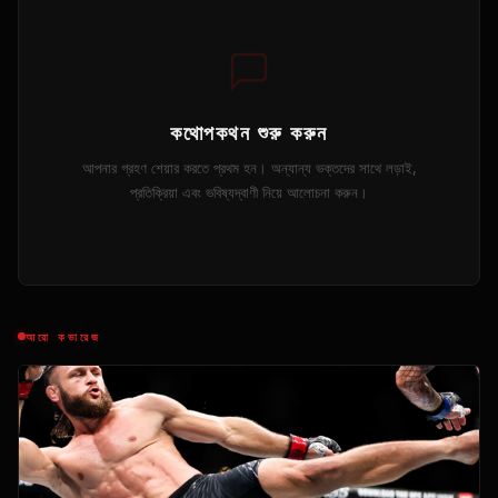
কথোপকথন শুরু করুন
আপনার গ্রহণ শেয়ার করতে প্রথম হন। অন্যান্য ভক্তদের সাথে লড়াই,
প্রতিক্রিয়া এবং ভবিষ্যদ্বাণী নিয়ে আলোচনা করুন।
আরো কভারেজ