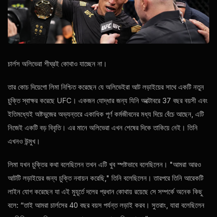
চার্লস অলিভেরা শীঘ্রই কোথাও যাচ্ছেন না।
তার কোচ দিয়েগো লিমা নিশ্চিত করেছেন যে অলিভেইরা আট লড়াইয়ের সাথে একটি নতুন
চুক্তি স্বাক্ষর করেছে
UFC
। একজন যোদ্ধার জন্য যিনি অক্টোবরে 37 বছর বয়সী এবং
ইতিমধ্যেই অষ্টভুজের অভ্যন্তরে একাধিক পূর্ণ কর্মজীবনের মধ্য দিয়ে বেঁচে আছেন, এটি
নিজেই একটি বড় বিবৃতি। এর মানে অলিভেরা এখন শেষের দিকে তাকিয়ে নেই। তিনি
এখনও উন্মুখ।
লিমা যখন চুক্তির কথা বলেছিলেন তখন এটি খুব স্পষ্টভাবে বলেছিলেন। "আমরা আরও
আটটি লড়াইয়ের জন্য চুক্তি নবায়ন করেছি," তিনি বলেছিলেন। তারপরে তিনি আরেকটি
লাইন যোগ করেছেন যা এই মুহূর্তে দলের প্রধান কোথায় রয়েছে সে সম্পর্কে অনেক কিছু
বলে: “তাই আমরা চার্লসের 40 বছর বয়স পর্যন্ত লড়াই করব। সুতরাং, যারা বলেছিলেন