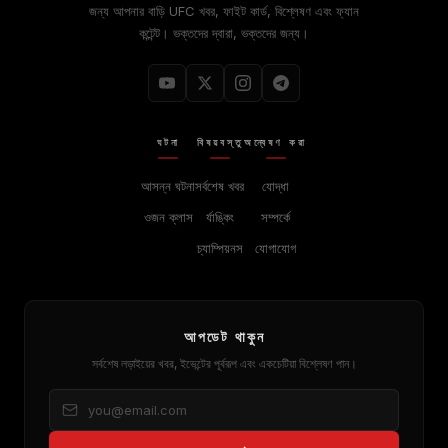
জন্য আপনার বাড়ি
UFC
খবর, ফাইট কার্ড, বিশ্লেষণ এবং ফ্যান
কন্টেন্ট। ভক্তদের দ্বারা, ভক্তদের জন্য।
ঘটনা
বিষয়বস্তু
অন্বেষণ করা
আসন্ন ঘটনা
সর্বশেষ খবর
যোদ্ধা
ওজন ক্লাস
র্যাঙ্কিং
সম্পর্কে
চ্যাম্পিয়নস
যোগাযোগ
আপডেট থাকুন
সর্বশেষ লড়াইয়ের খবর, ইভেন্টের পূর্বরূপ এবং একচেটিয়া বিশ্লেষণ পান।