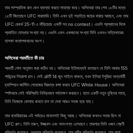
তার সাম্প্রতিক রান কেন ব্যাখ্যা করতে সাহায্য করে। অলিভেরা তার শেষ ১৮টির মধ্যে
১৫টি জিতেছেন
UFC
মারামারি। তিনি এখন দুই লড়াইয়ে জয়ের ধারায় আছেন, এবং তার
UFC
রেকর্ড 25-11 এ দাঁড়িয়েছে একটি সহ
no contest
। এগুলি প্রস্থানের দিকে
প্রবাহিত যোদ্ধার সংখ্যা নয়। এগুলি এমন একজনের সংখ্যা যিনি এখনও সত্যিকারের
হালকা কথোপকথনের অংশ।
অলিভেরা পরবর্তীতে কী চায়
পরবর্তী গোল অনুমান করা কঠিন নয়। অলিভেরা ইতিমধ্যেই বলেছেন যে তিনি আবার 155
পাউন্ডের শিরোপা চান। সেই বেল্টটি 14 জুন লাইনে থাকবে, যখন ইলিয়া টপুরিয়া অন্তর্বর্তী
চ্যাম্পিয়ন জাস্টিন গেথেজের বিরুদ্ধে রক্ষা করবে
UFC White House
। অলিভেরা
স্পষ্টভাবে সেই পরিস্থিতি নিবিড়ভাবে পর্যবেক্ষণ করছেন। হাতে একটি নতুন চুক্তির সাথে,
তিনি নিজেকে কোথায় রাখতে চান তা দেখা আরও সহজ হয়ে যায়।
তার ক্যারিয়ারের এই পর্যায়েও মানানসই কিছু আছে। অলিভেরা কখনও সহজ ছিল না
UFC
গল্প। তিনি তরুণ, উজ্জ্বল এবং অসংলগ্ন এসেছেন। তারপরে তিনি ওজন শ্রেণী
পরিবর্তন করেছেন, অভ্যাস পরিবর্তন করেছেন, তার শরীর পরিবর্তন করেছেন, তার পুরো