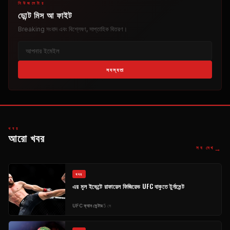
নিউজলেটার
ডোন্ট মিস আ ফাইট
Breaking
সংবাদ এবং বিশ্লেষণ, সাপ্তাহিক বিতরণ।
সদস্যতা
খবর
আরো খবর
→
সব দেখ
খবর
এর মূল ইভেন্টে রাফায়েল ফিজিয়েভ
UFC
বাকুতে টুর্নামেন্ট
UFC
ফ্যান সেন্টার
5 মে