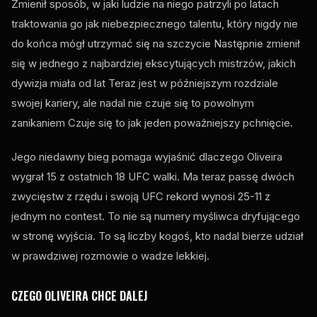
Zmienił sposób, w jaki ludzie na niego patrzyli po latach
traktowania go jak niebezpiecznego talentu, który nigdy nie
do końca mógł utrzymać się na szczycie Następnie zmienił
się w jednego z najbardziej ekscytujących mistrzów, jakich
dywizja miała od lat Teraz jest w późniejszym rozdziale
swojej kariery, ale nadal nie czuje się to powolnym
zanikaniem Czuje się to jak jeden poważniejszy pchnięcie.
Jego niedawny bieg pomaga wyjaśnić dlaczego Oliveira
wygrał 15 z ostatnich 18
UFC
walki. Ma teraz passę dwóch
zwycięstw z rzędu i swoją
UFC
rekord wynosi 25-11 z
jednym
no contest
. To nie są numery myśliwca dryfującego
w stronę wyjścia. To są liczby kogoś, kto nadal bierze udział
w prawdziwej rozmowie o wadze lekkiej.
CZEGO OLIVEIRA CHCE DALEJ