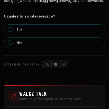
coś goni, a teraz ma długą nową umowę, aby to udowodnić.
Uznałeś to za interesujące?
Tak
Nie
UDOSTĘPNIJ TEN ARTYKUŁ
WALCZ TALK
Podziel się swoim podejściem do tej historii