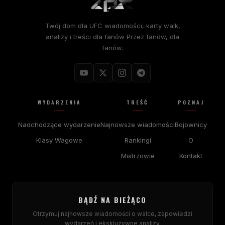
Twój dom dla
UFC
wiadomości, karty walk,
analizy i treści dla fanów Przez fanów, dla
fanów.
WYDARZENIA
TREŚĆ
POZNAJ
Nadchodzące wydarzenie
Najnowsze wiadomości
Bojownicy
Klasy Wagowe
Rankingi
O
Mistrzowie
Kontakt
BĄDŹ NA BIEŻĄCO
Otrzymuj najnowsze wiadomości o walce, zapowiedzi
wydarzeń i ekskluzywne analizy.