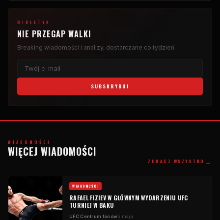
BIULETYN
NIE PRZEGAP WALKI
Breaking
wiadomości i analizy, dostarczane co tydzień.
SUBSKRYBUJ
WIADOMOŚCI
WIĘCEJ WIADOMOŚCI
→
ZOBACZ WSZYSTKO
WIADOMOŚCI
RAFAEL FIZIEV W GŁÓWNYM WYDARZENIU
UFC
TURNIEJ W BAKU
UFC
Centrum fanów
5 maja