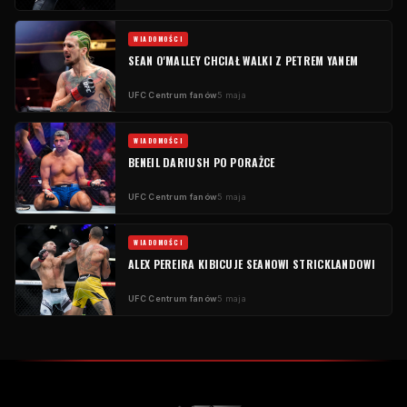
WIADOMOŚCI
SEAN O'MALLEY CHCIAŁ WALKI Z PETREM YANEM
UFC
Centrum fanów
5 maja
WIADOMOŚCI
BENEIL DARIUSH PO PORAŻCE
UFC
Centrum fanów
5 maja
WIADOMOŚCI
ALEX PEREIRA KIBICUJE SEANOWI STRICKLANDOWI
UFC
Centrum fanów
5 maja