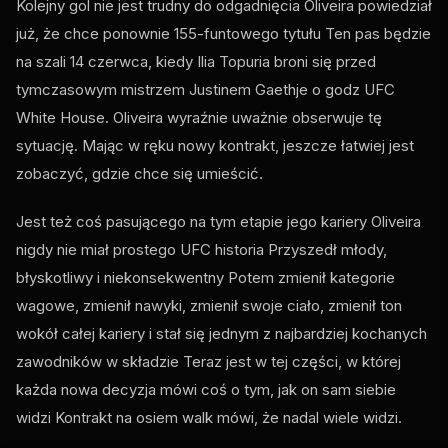
Kolejny gol nie jest trudny do odgadnięcia Oliveira powiedział
już, że chce ponownie 155-funtowego tytułu Ten pas będzie
na szali 14 czerwca, kiedy Ilia Topuria broni się przed
tymczasowym mistrzem Justinem Gaethje o godz
UFC
White House
. Oliveira wyraźnie uważnie obserwuje tę
sytuację. Mając w ręku nowy kontrakt, jeszcze łatwiej jest
zobaczyć, gdzie chce się umieścić.
Jest też coś pasującego na tym etapie jego kariery Oliveira
nigdy nie miał prostego
UFC
historia Przyszedł młody,
błyskotliwy i niekonsekwentny Potem zmienił kategorie
wagowe, zmienił nawyki, zmienił swoje ciało, zmienił ton
wokół całej kariery i stał się jednym z najbardziej kochanych
zawodników w składzie Teraz jest w tej części, w której
każda nowa decyzja mówi coś o tym, jak on sam siebie
widzi Kontrakt na osiem walk mówi, że nadal wiele widzi.