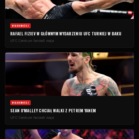
WIADOMOŚCI
RAFAEL FIZIEV W GŁÓWNYM WYDARZENIU
UFC
TURNIEJ W BAKU
UFC
Centrum fanów
5 maja
WIADOMOŚCI
SEAN O'MALLEY CHCIAŁ WALKI Z PETREM YANEM
UFC
Centrum fanów
5 maja