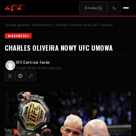
Szukaj
Strona główna
Wiadomości
Charles Oliveira nowy
UFC
umowa
WIADOMOŚCI
CHARLES OLIVEIRA NOWY
UFC
UMOWA
UFC
Centrum fanów
2 maja 2026 r
4 min odczytu