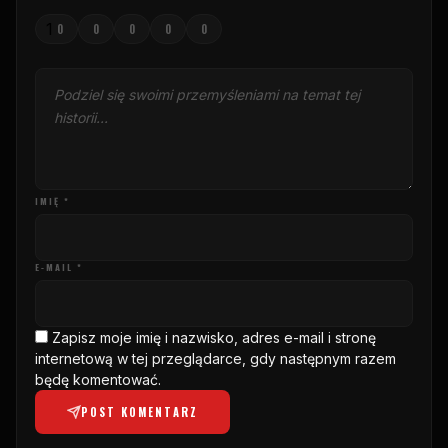
1
0
0
0
0
0
IMIĘ *
E-MAIL *
Zapisz moje imię i nazwisko, adres e-mail i stronę
internetową w tej przeglądarce, gdy następnym razem
będę komentować.
POST KOMENTARZ