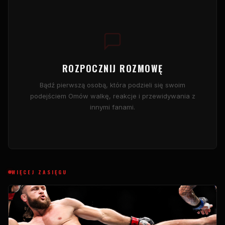
ROZPOCZNIJ ROZMOWĘ
Bądź pierwszą osobą, która podzieli się swoim
podejściem Omów walkę, reakcje i przewidywania z
innymi fanami.
WIĘCEJ ZASIĘGU