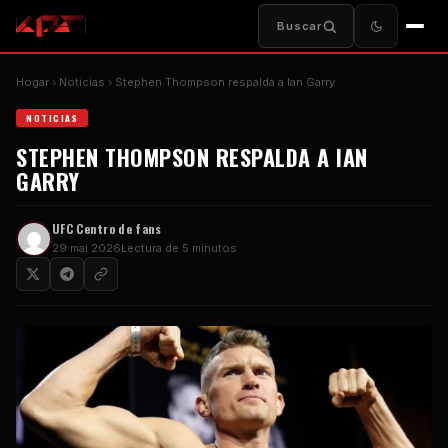
Buscar
Hogar
Noticias
Stephen Thompson respalda a Ian Garry
NOTICIAS
STEPHEN THOMPSON RESPALDA A IAN
GARRY
UFC
Centro de fans
29 mai 2026
Lectura de 5 minutos