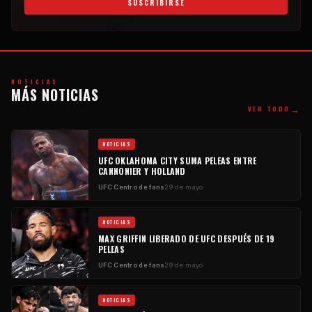
SUSCRIBIRSE
NOTICIAS
MÁS NOTICIAS
→
VER TODO
NOTICIAS
UFC
OKLAHOMA CITY SUMA PELEAS ENTRE
CANNONIER Y HOLLAND
UFC
Centro de fans
29 de mayo
NOTICIAS
MAX GRIFFIN LIBERADO DE
UFC
DESPUÉS DE 19
PELEAS
UFC
Centro de fans
29 de mayo
NOTICIAS