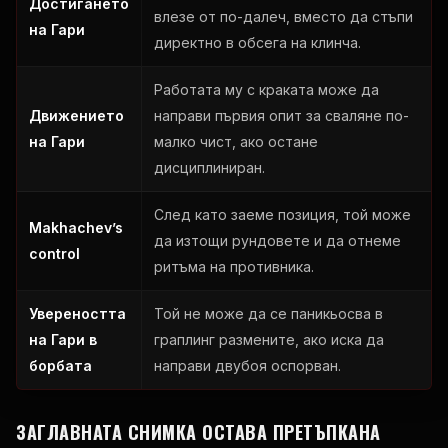
Достигането
влезе от по-далеч, вместо да стъпи
на Гари
директно в обсега на клинча.
Работата му с краката може да
Движението
направи първия опит за сваляне по-
на Гари
малко чист, ако остане
дисциплиниран.
След като заеме позиция, той може
Makhachev’s
да изтощи рундовете и да отнеме
control
ритъма на противника.
Увереността
Той не може да се паникьосва в
на Гари в
граплинг размените, ако иска да
борбата
направи двубоя оспорван.
ЗАГЛАВНАТА СНИМКА ОСТАВА ПРЕТЪПКАНА