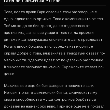
ГАРИ НЕ Е ЛЕСЕН ЗА ЧЕТЕНЕ.
Това, което прави Гари опасен в този разговор, не е
едно-единствено оръжие. Това е комбинацията от тях.
Той може да се бие дълго, да се отдалечава от
противника, да нанася удари в тялото, да променя
ритъма и да принуждава опонентите да го преследват.
Когато висок боксьор в полусредна категория се
справя добре с това, влизанията в тейкдауни стават по-
малко чисти. Ударите идват от по-далечно разстояние.
Клинчовете започват по-късно. Скремблите стават по-
ценни.
Махачев все още би бил фаворит в повечето зали.
Неговият опит в шампионски битки, физическата му
сила и способността му да контролира борбата са
доказани на най-високо ниво. Гари все още не е показал