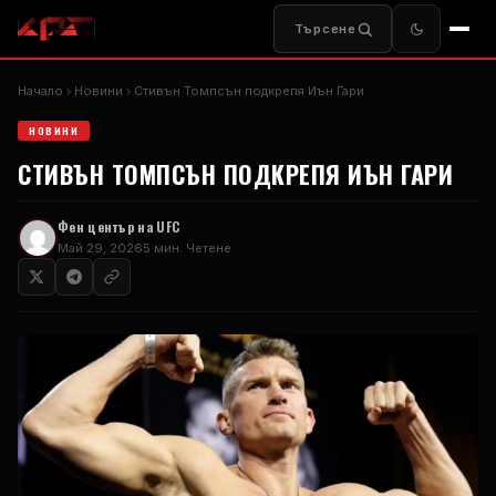
Търсене
Начало
Новини
Стивън Томпсън подкрепя Иън Гари
НОВИНИ
СТИВЪН ТОМПСЪН ПОДКРЕПЯ ИЪН ГАРИ
Фен център на UFC
Май 29, 2026
5 мин. Четене