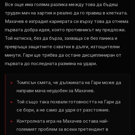
Все още има голяма разлика между това да бъдеш
труден мач на хартия и реално да го правиш в клетката.
Махачев е изградил кариерата си върху това да отнема
първата добра идея, която противникът му предложи.
Той натиска, без да бърза, захваща се без паника и
превръща защитните схватки в дълги, изтощителни
минути. Гари ще трябва да остане дисциплиниран от
първата до последната размяна на удари.
Томпсън смята, че дължината на Гари може да
направи мача неудобен за Махачев.
Той също така похвали готовността на Гари да
се бори, а не само да удря от разстояние.
Контролната игра на Махачев остава най-
големият проблем за всеки претендент в