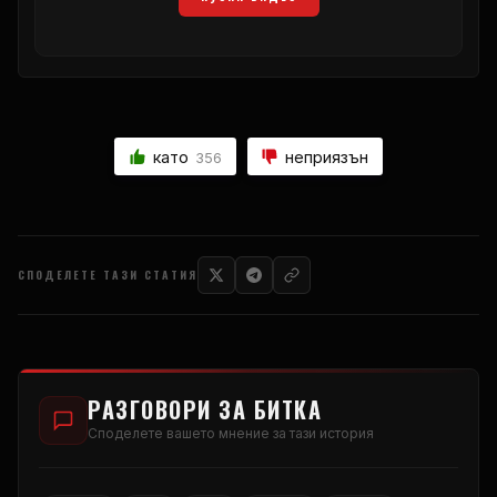
като
неприязън
356
СПОДЕЛЕТЕ ТАЗИ СТАТИЯ
РАЗГОВОРИ ЗА БИТКА
Споделете вашето мнение за тази история