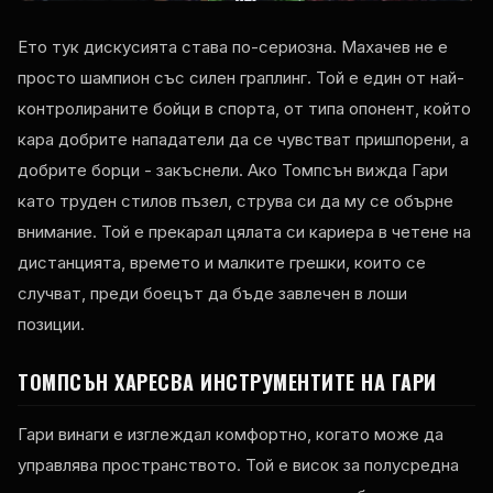
Ето тук дискусията става по-сериозна. Махачев не е
просто шампион със силен граплинг. Той е един от най-
контролираните бойци в спорта, от типа опонент, който
кара добрите нападатели да се чувстват пришпорени, а
добрите борци - закъснели. Ако Томпсън вижда Гари
като труден стилов пъзел, струва си да му се обърне
внимание. Той е прекарал цялата си кариера в четене на
дистанцията, времето и малките грешки, които се
случват, преди боецът да бъде завлечен в лоши
позиции.
ТОМПСЪН ХАРЕСВА ИНСТРУМЕНТИТЕ НА ГАРИ
Гари винаги е изглеждал комфортно, когато може да
управлява пространството. Той е висок за полусредна