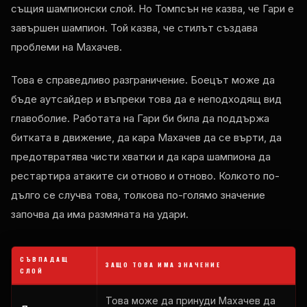
същия шампионски слой. Но Томпсън не казва, че Гари е
завършен шампион. Той казва, че стилът създава
проблеми на Махачев.
Това е справедливо разграничение. Боецът може да
бъде аутсайдер и въпреки това да е неподходящ вид
главоболие. Работата на Гари би била да поддържа
битката в движение, да кара Махачев да се върти, да
предотвратява чисти хватки и да кара шампиона да
рестартира атаките си отново и отново. Колкото по-
дълго се случва това, толкова по-голямо значение
започва да има размяната на удари.
СЪВПАДАЩ
ЗАЩО ТОВА ИМА ЗНАЧЕНИЕ
СЛОЙ
Това може да принуди Махачев да