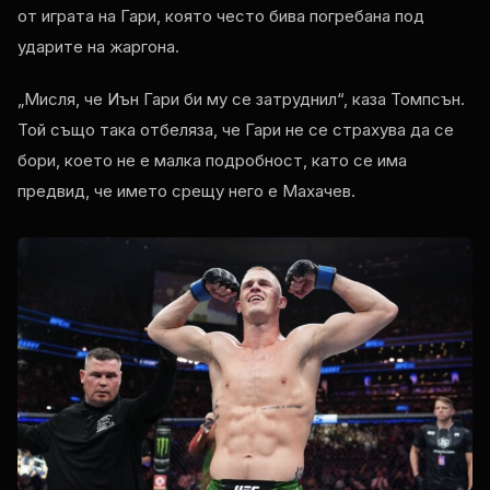
от играта на Гари, която често бива погребана под
ударите на жаргона.
„Мисля, че Иън Гари би му се затруднил“, каза Томпсън.
Той също така отбеляза, че Гари не се страхува да се
бори, което не е малка подробност, като се има
предвид, че името срещу него е Махачев.