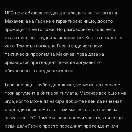
UFC не е обявила следващата защита на титлата на
Махачев, а на Гари не е гарантирано нищо, докато
промоцията не го каже. Но разговорите около него
стават все по-трудни за игнориране. Когато нападател
като Томпсън погледне Гари и види истински
тактически проблем за Махачев, това дава на
ирландския претендент по-ясен аргумент от
обикновеното предупреждение.
Гари все още трябва да докаже, че може да пренесе
този аргумент в битка за титлата. Махачев все още има
игра, която може да накара добрите идеи да изчезнат
след един клинч. Но ако този мач някога се появи на
плакат на UFC, Томпсън вече посочи частта, която ще
реши дали Гари е просто поредният претендент или