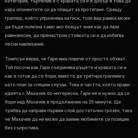
категория, търпелив е с краката си и е добър в това да
кара опонентите си да плащат за протягане. Срещу
граплер, който упражнява натиск, този вид рамка може
да бъде полезна само ако боецът знае как да пази
равновесие, да пренастрои стойката си и да избягва
лесни навлизания.
Томпсън вярва, че Гари има повече от просто обхват.
Той посочи как Гари съединява ръцете и краката си и
как е готов да се бори, вместо да третира граплинга
като план за спешни случаи. Това е частта, която прави
идеята с Махачев по-интересна. Гари не е нужно да се
бори над Махачев в продължение на 25 минути. Ще
трябва да направи първия слой достатъчно грозен, така
че Махачев да не може да заеме любимите си позиции
без съпротива.