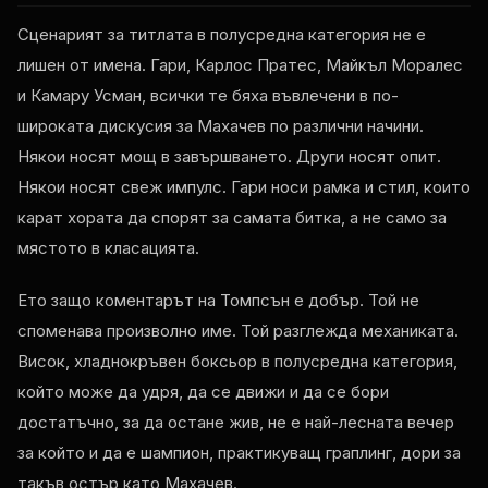
Сценарият за титлата в полусредна категория не е
лишен от имена. Гари, Карлос Пратес, Майкъл Моралес
и Камару Усман, всички те бяха въвлечени в по-
широката дискусия за Махачев по различни начини.
Някои носят мощ в завършването. Други носят опит.
Някои носят свеж импулс. Гари носи рамка и стил, които
карат хората да спорят за самата битка, а не само за
мястото в класацията.
Ето защо коментарът на Томпсън е добър. Той не
споменава произволно име. Той разглежда механиката.
Висок, хладнокръвен боксьор в полусредна категория,
който може да удря, да се движи и да се бори
достатъчно, за да остане жив, не е най-лесната вечер
за който и да е шампион, практикуващ граплинг, дори за
такъв остър като Махачев.