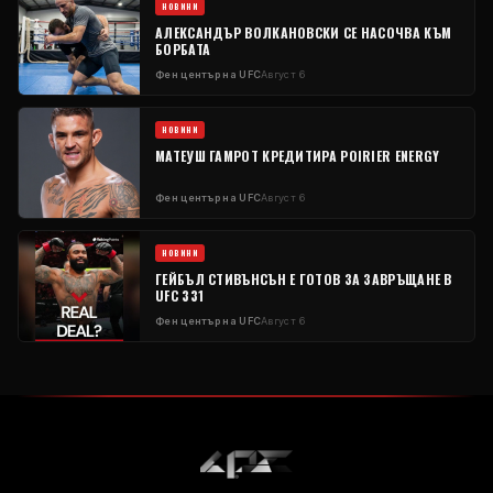
НОВИНИ
АЛЕКСАНДЪР ВОЛКАНОВСКИ СЕ НАСОЧВА КЪМ
БОРБАТА
Фен център на UFC
Август 6
НОВИНИ
МАТЕУШ ГАМРОТ КРЕДИТИРА POIRIER ENERGY
Фен център на UFC
Август 6
НОВИНИ
ГЕЙБЪЛ СТИВЪНСЪН Е ГОТОВ ЗА ЗАВРЪЩАНЕ В
UFC 331
Фен център на UFC
Август 6