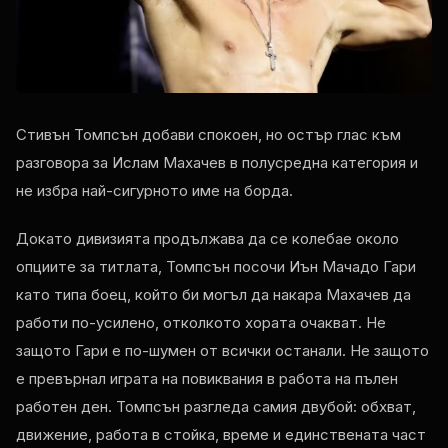
Стивън Томпсън добави спокоен, но остър глас към
разговора за Ислам Махачев в полусредна категория и
не избра най-сигурното име на борда.
Докато дивизията продължава да се колебае около
опциите за титлата, Томпсън посочи Иън Мачадо Гари
като типа боец, който би могъл да накара Махачев да
работи по-усилено, отколкото хората очакват. Не
защото Гари е по-шумен от всички останали. Не защото
е превърнал играта на повиквания в работа на пълен
работен ден. Томпсън разгледа самия двубой: обхват,
движение, работа в стойка, време и единствената част