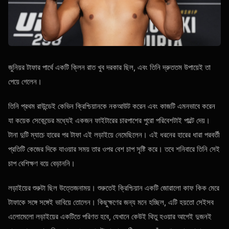
জুনিয়র টাফার পার্থে একটি ক্লিন রাত খুব দরকার ছিল, এবং তিনি দ্রুততম উপায়েই তা
পেয়ে গেলেন।
তিনি প্রথম রাউন্ডেই কেভিন ক্রিশ্চিয়ানকে নকআউট করেন এবং কাজটি এমনভাবে করেন
যা কয়েক সেকেন্ডের মধ্যেই একজন ফাইটারের চারপাশের পুরো পরিবেশটাই পাল্টে দেয়।
টানা দুটি ম্যাচে হারের পর টাফা এই লড়াইয়ে নেমেছিলেন। এই ধরনের হারের ধারা পরবর্তী
প্রতিটি কেজের দিকে যাওয়ার সময় তার ওপর বেশ চাপ সৃষ্টি করে। তবে শনিবারে তিনি সেই
চাপ বেশিক্ষণ বয়ে বেড়াননি।
লড়াইয়ের শুরুটা ছিল উত্তেজনাময়। শুরুতেই ক্রিশ্চিয়ান একটি জোরালো কাফ কিক মেরে
টাফাকে সঙ্গে সঙ্গেই ভাবিয়ে তোলেন। কিছুক্ষণের জন্য মনে হচ্ছিল, এটি হয়তো সেইসব
এলোমেলো লড়াইয়ের একটিতে পরিণত হবে, যেখানে কেউই থিতু হওয়ার আগেই দুজনই