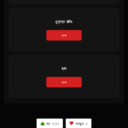
চূড়ান্ত বক্সিং
খেলা
হুপ্স
খেলা
মত
অপছন্দ
634
4