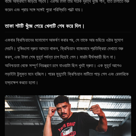
বাজে আক্রমণে জড়িয়ে পড়বে। এরপর টাফা তার সঠিক দূরত্ব খুঁজে পান, হাত চালাতে শুরু
করেন এবং প্রায় সঙ্গে সঙ্গেই পুরো পরিস্থিতি পাল্টে যায়।
তাফা শটটি খুঁজে পেয়ে খেলাটি শেষ করে দিল।
একবার ক্রিশ্চিয়ানের মনোযোগ আকর্ষণ করার পর, সে তাকে আর গুছিয়ে ওঠার সুযোগ
দেয়নি। ঘুষিগুলো দ্রুত আসতে থাকল, ক্রিশ্চিয়ান বাজেভাবে প্রতিক্রিয়া দেখাতে শুরু
করল, এবং টাফা শেষ মুহূর্ত পর্যন্ত চাপ দিয়েই গেল। মারটা দীর্ঘস্থায়ী ছিল না।
অনিশ্চয়তা থেকে সম্পূর্ণ নিয়ন্ত্রণে চলে যাওয়াটা ছিল খুবই দ্রুত। এক মুহূর্ত আগেও
লড়াইটা উন্মুক্ত মনে হচ্ছিল। পরের মুহূর্তেই ক্রিশ্চিয়ান মাটিতে পড়ে গেল এবং রেফারিকে
হস্তক্ষেপ করতে হলো।