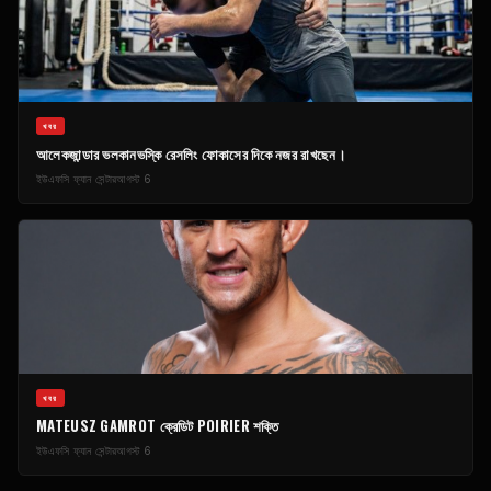
খবর
আলেকজান্ডার ভলকানভস্কি রেসলিং ফোকাসের দিকে নজর রাখছেন।
ইউএফসি ফ্যান সেন্টার
আগস্ট 6
খবর
MATEUSZ GAMROT ক্রেডিট POIRIER শক্তি
ইউএফসি ফ্যান সেন্টার
আগস্ট 6