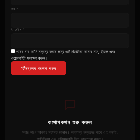
নাম *
ই-মেইল *
পরের বার আমি মন্তব্য করার জন্য এই নামটিতে আমার নাম, ইমেল এবং
ওয়েবসাইট সংরক্ষণ করুন।
মন্তব্য প্রকাশ করুন
কথোপকথন শুরু করুন
সবার আগে আপনার মতামত জানান। অন্যান্য ভক্তদের সাথে এই লড়াই,
প্রতিক্রিয়া এবং ভবিষ্যদ্বাণী নিয়ে আলোচনা করুন।