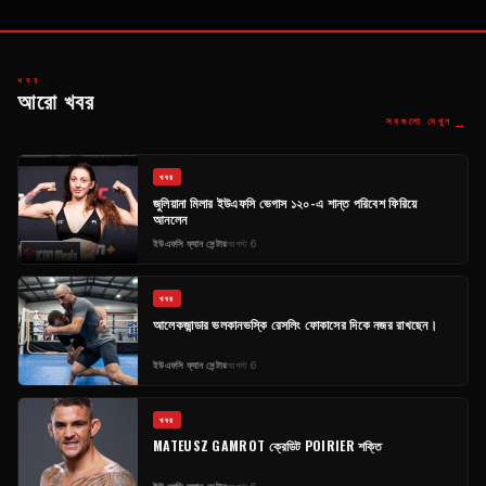
খবর
আরো খবর
→
সবগুলো দেখুন
খবর
জুলিয়ানা মিলার ইউএফসি ভেগাস ১২০-এ শান্ত পরিবেশ ফিরিয়ে
আনলেন
ইউএফসি ফ্যান সেন্টার
আগস্ট 6
খবর
আলেকজান্ডার ভলকানভস্কি রেসলিং ফোকাসের দিকে নজর রাখছেন।
ইউএফসি ফ্যান সেন্টার
আগস্ট 6
খবর
MATEUSZ GAMROT ক্রেডিট POIRIER শক্তি