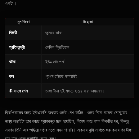
একটা।
মূল বিবরণ
কি হলো
বিজয়ী
জুনিয়র তাফা
প্রতিদ্বন্দ্বী
কেভিন ক্রিশ্চিয়ান
ঘটনা
ইউএফসি পার্থ
ফল
প্রথম রাউন্ডে নকআউট
কী বদলে গেল
তাফা টানা দুই ম্যাচে হারের ধারা ভাঙলেন।
ক্রিশ্চিয়ানের জন্য ইউএফসি অধ্যায় শুরুটা বেশ কঠিন। শুরুর দিকে কয়েক সেকেন্ডের
জন্য লড়াইটা তার কাছে প্রাণবন্ত মনে হয়েছিল, বিশেষ করে কাফ কিকটির পর, কিন্তু
এরপর তিনি আর গুছিয়ে ওঠার মতো সময় পাননি। একবার ঘুষি লাগতে শুরু করার পর টাফা
তার হাত থেকে লড়াইটা কেড়ে নেন।