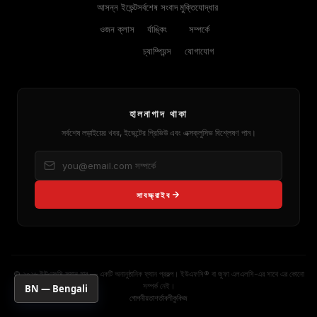
আসন্ন ইভেন্ট
সর্বশেষ সংবাদ
মুক্তিযোদ্ধার
ওজন ক্লাস
র্যাঙ্কিং
সম্পর্কে
চ্যাম্পিয়ন্স
যোগাযোগ
হালনাগাদ থাকা
সর্বশেষ লড়াইয়ের খবর, ইভেন্টের প্রিভিউ এবং এক্সক্লুসিভ বিশ্লেষণ পান।
সাবস্ক্রাইব
© ২০২৬ ইউএফসি ফ্যান হাব — একটি অনানুষ্ঠানিক ফ্যান প্রকল্প। ইউএফসি® বা জুফা এলএলসি-এর সাথে এর কোনো
সম্পর্ক নেই।
BN — Bengali
গোপনীয়তা
শর্তাবলী
কুকিজ