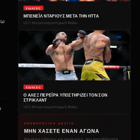
ΕΙΔΉΣΕΙΣ
ΜΠΕΝΕΪ́Λ ΝΤΑΡΙΟΎΣ ΜΕΤΆ ΤΗΝ ΉΤΤΑ
νω
UFC
Κέντρο ανεμιστήρων
5 Μαΐου
ΕΙΔΉΣΕΙΣ
Ο ΆΛΕΞ ΠΕΡΈΙΡΑ ΥΠΟΣΤΗΡΊΖΕΙ ΤΟΝ ΣΟΝ
ΣΤΡΊΚΛΑΝΤ
UFC
Κέντρο ανεμιστήρων
5 Μαΐου
ο
ΕΝΗΜΕΡΩΤΙΚΌ ΔΕΛΤΊΟ
ΜΗΝ ΧΆΣΕΤΕ ΈΝΑΝ ΑΓΏΝΑ
Breaking
ειδήσεις και αναλύσεις, που παραδίδονται