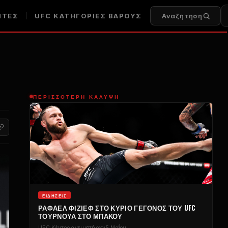
ΗΤΈΣ
UFC
ΚΑΤΗΓΟΡΊΕΣ ΒΆΡΟΥΣ
Αναζήτηση
ΠΕΡΙΣΣΌΤΕΡΗ ΚΆΛΥΨΗ
ΕΙΔΉΣΕΙΣ
ΡΑΦΑΈΛ ΦΙΖΊΕΦ ΣΤΟ ΚΎΡΙΟ ΓΕΓΟΝΌΣ ΤΟΥ
UFC
ΤΟΥΡΝΟΥΆ ΣΤΟ ΜΠΑΚΟΎ
UFC
Κέντρο ανεμιστήρων
5 Μαΐου