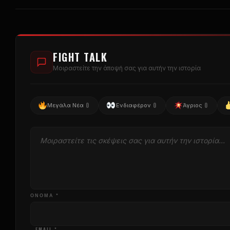
FIGHT TALK
Μοιραστείτε την άποψή σας για αυτήν την ιστορία
0
0
0
Μεγάλα Νέα
Ενδιαφέρον
Άγριος
ΌΝΟΜΑ *
EMAIL *