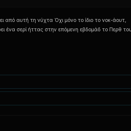
ι από αυτή τη νύχτα Όχι μόνο το ίδιο το νοκ-άουτ,
ρει ένα σερί ήττας στην επόμενη εβδομάδ το Περθ το