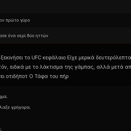
ον πρώτο γύρο
σε ένα σερί δύο ηττών
 ξεκινήσει το
UFC
κεφάλαιο Είχε μερικά δευτερόλεπτ
όν, ειδικά με το λάκτισμα της γάμπας, αλλά μετά α
ει οτιδήποτ Ο Τάφα του πήρ
ημα.
λαξε γρήγορα.
.