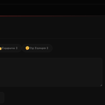
0
0
Συμφωνώ
Όχι Σίγουρα