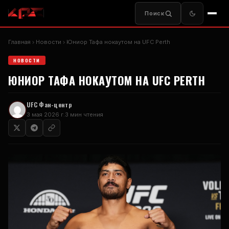
Поиск
Главная
Новости
Юниор Тафа нокаутом на
UFC Perth
НОВОСТИ
ЮНИОР ТАФА НОКАУТОМ НА
UFC PERTH
UFC
Фан-центр
3 мая 2026 г.
3 мин чтения