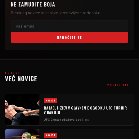
NE ZAMUDITE BOJA
Breaking
novice in analize, dostavljene tedensko.
NAROČITE SE
NOVICE
VEČ NOVICE
→
POGLEJ VSE
NOVICE
RAFAEL FIZIEV V GLAVNEM DOGODKU
UFC
TURNIR
V BAKUJU
UFC
Center oboževalcev
5. maj
NOVICE