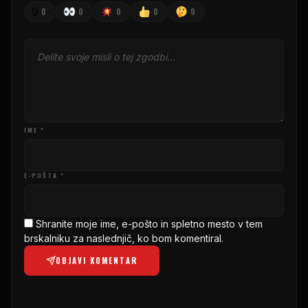
9
0
0
0
0
0
IME *
E-POŠTA *
Shranite moje ime, e-pošto in spletno mesto v tem
brskalniku za naslednjič, ko bom komentiral.
OBJAVI KOMENTAR