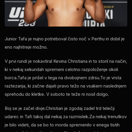
Junior Tafa je nujno potreboval čisto noč v Perthu in dobil je
eno najhitreje možno.
V prvi rundi je nokavtiral Kevina Christiana in to storil na način,
ki v nekaj sekundah spremeni celotno razpoloženje okoli
borca.Tafa je prišel v tega na dvobojnem zdrsu.To je vrsta
raztezanja, ki začne dajati pravo težo na vsakem naslednjem
sprehodu do kletke. V soboto te teže ni nosil dolgo.
Boj se je začel divje.Christian je zgodaj zadel trd telečji
udarec in Tafi takoj dal nekaj za razmislek.Za nekaj trenutkov
je bilo videti, da se bo to morda spremenilo v enega tistih