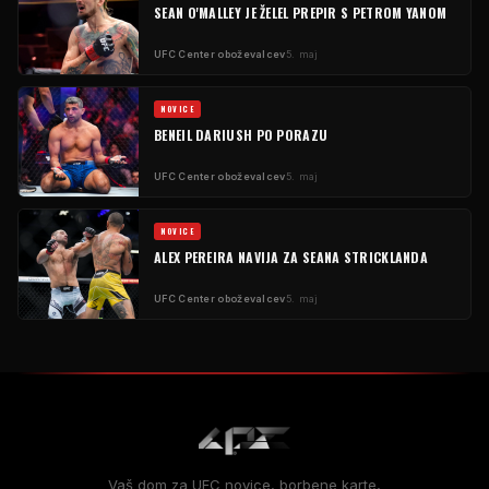
SEAN O'MALLEY JE ŽELEL PREPIR S PETROM YANOM
UFC
Center oboževalcev
5. maj
NOVICE
BENEIL DARIUSH PO PORAZU
UFC
Center oboževalcev
5. maj
NOVICE
ALEX PEREIRA NAVIJA ZA SEANA STRICKLANDA
UFC
Center oboževalcev
5. maj
Vaš dom za
UFC
novice, borbene karte,