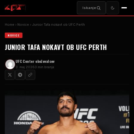
Iskanje
Home
Novice
Junior Tafa nokavt ob
UFC Perth
NOVICE
JUNIOR TAFA NOKAVT OB
UFC PERTH
UFC
Center oboževalcev
3. maj 2026
3 min branja