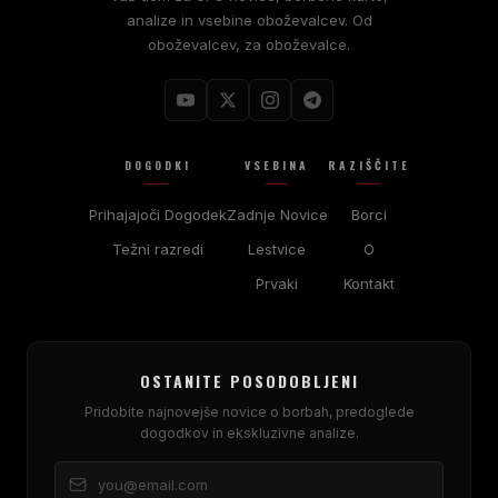
analize in vsebine oboževalcev. Od
oboževalcev, za oboževalce.
DOGODKI
VSEBINA
RAZIŠČITE
Prihajajoči Dogodek
Zadnje Novice
Borci
Težni razredi
Lestvice
O
Prvaki
Kontakt
OSTANITE POSODOBLJENI
Pridobite najnovejše novice o borbah, predoglede
dogodkov in ekskluzivne analize.