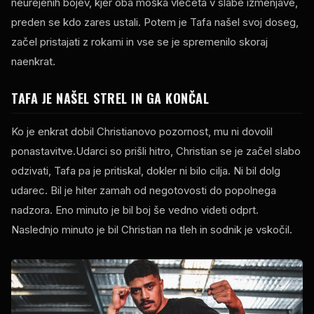
neurejenih bojev, kjer oba moška vlečeta v slabe izmenjave,
preden se kdo zares ustali. Potem je Tafa našel svoj doseg,
začel pristajati z rokami in vse se je spremenilo skoraj
naenkrat.
TAFA JE NAŠEL STREL IN GA KONČAL
Ko je enkrat dobil Christianovo pozornost, mu ni dovolil
ponastavitve.Udarci so prišli hitro, Christian se je začel slabo
odzivati, Tafa pa je pritiskal, dokler ni bilo cilja. Ni bil dolg
udarec. Bil je hiter zamah od negotovosti do popolnega
nadzora. Eno minuto je bil boj še vedno videti odprt.
Naslednjo minuto je bil Christian na tleh in sodnik je vskočil.