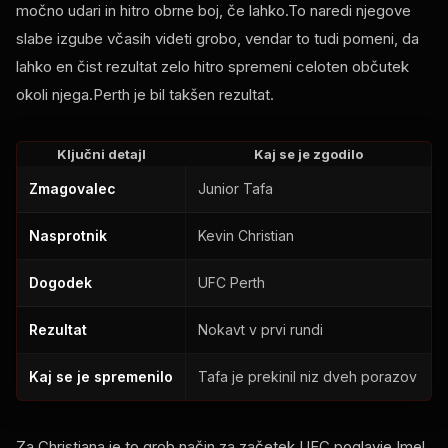
močno udari in hitro obrne boj, če lahko.To naredi njegove
slabe izgube včasih videti grobo, vendar to tudi pomeni, da
lahko en čist rezultat zelo hitro spremeni celoten občutek
okoli njega.Perth je bil takšen rezultat.
Ključni detajl
Kaj se je zgodilo
Zmagovalec
Junior Tafa
Nasprotnik
Kevin Christian
Dogodek
UFC Perth
Rezultat
Nokavt v prvi rundi
Kaj se je spremenilo
Tafa je prekinil niz dveh porazov
Za Christiana je to grob način za začetek
UFC
poglavje.Imel