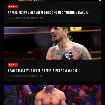
NOVICE
RAFAEL FIZIEV V GLAVNEM DOGODKU
UFC
TURNIR V BAKUJU
UFC
Center oboževalcev
5. maj
NOVICE
SEAN O'MALLEY JE ŽELEL PREPIR S PETROM YANOM
UFC
Center oboževalcev
5. maj