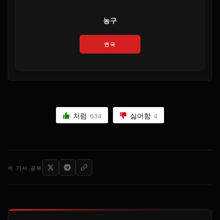
농구
연극
처럼
싫어함
634
4
이 기사 공유