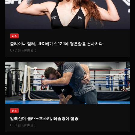
​뉴스
줄리아나 밀러, UFC 베가스 120에 평온함을 선사하다
UFC 팬 센터
8월 6
​뉴스
알렉산더 볼카노프스키, 레슬링에 집중
UFC 팬 센터
8월 6