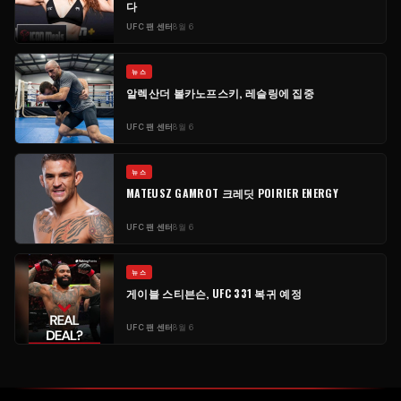
다
UFC 팬 센터
8월 6
​뉴스
알렉산더 볼카노프스키, 레슬링에 집중
UFC 팬 센터
8월 6
​뉴스
MATEUSZ GAMROT 크레딧 POIRIER ENERGY
UFC 팬 센터
8월 6
​뉴스
게이블 스티븐슨, UFC 331 복귀 예정
UFC 팬 센터
8월 6