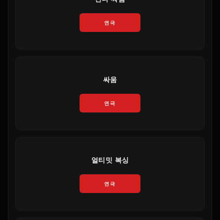
연극
싸움
연극
얼티밋 복싱
연극