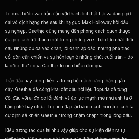
Topuria bước vào trận đấu với thành tích bất bại và đang giữ
đai vô địch hạng nhẹ sau khi hạ gục Max Holloway hồi đầu
sự nghiệp. Gaethje cũng mang đến phong cách quen thuộc
đã giúp anh trở thành một trong những võ sĩ bạo lực nhất thời
đại. Những cú đá vào chân, lối đánh áp đảo, những pha trao
đổi đòn cận chiến và sự hỗn loạn ở những phút cuối trận – đó
là công thức của Gaethje trong nhiều năm qua.
Trận đấu này cũng diễn ra trong bối cảnh căng thẳng gần
đây. Gaethje đã công khai đặt câu hỏi liệu Topuria đã từng
đối đầu với ai đó có lối đánh và áp lực mạnh mẽ như anh ta ở
hạng nhẹ hay chưa. Topuria đáp lại bằng cách nói rằng anh ta
dự định sẽ khiến Gaethje "trông chậm chạp" trong lồng đấu.
Kiểu tương tác qua lại như vậy giúp cho sự kiện diễn ra tự
nhiên hơn. Việc quảng bá không cần thêm những chiêu trò