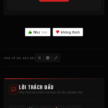
Như
không thích
546
CHIA SẺ BÀI BÁO NÀY
LỜI THÁCH ĐẤU
Hãy chia sẻ ý kiến ​​của bạn về câu chuyện này.