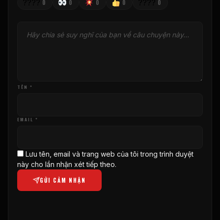
????
????
0
0
0
0
0
TÊN *
EMAIL *
Lưu tên, email và trang web của tôi trong trình duyệt
này cho lần nhận xét tiếp theo.
GỬI CẢM NHẬN