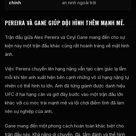
chính
an ninh ngoài trời
PEREIRA VÀ GANE GIÚP ĐỘI HÌNH THÊM MẠNH MẼ.
Trận đấu giữa Alex Pereira và Ciryl Gane mang đến cho sự
kiện này một trận đấu khác cũng rất hoành tráng về mặt hình
ảnh.
Việc Pereira chuyển lên hạng nặng vẫn tạo cảm giác lạ lẫm
mỗi khi tên anh xuất hiện bên cạnh những võ sĩ hạng nặng tự
nhiên có thể hình to lớn. Anh đã từng giành được danh hiệu
UFC ở hai hạng cân và giờ đây bước vào một trận đấu lớn
khác với cú móc trái mạnh mẽ và lối chơi điềm tĩnh đã làm
nên sự nghiệp của anh.
Gane mang đến một phong cách hoàn toàn khác biệt cho
trận đấu này. Khả năng di chuyển, đá, tầm đánh và thể hình