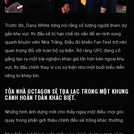
Trước đó, Dana White từng nói rằng số lượng người tham dự
gần khu vực thi đấu sẽ bị hạn chế do vấn đề an ninh xung
quanh khuôn viên Nhà Trắng. Điều đó khiến Fan Fest trở nên
quan trọng đối với toàn bộ sự kiện. Rõ ràng UFC đang cố
gắng tạo ra một trải nghiệm khán giả lớn hơn bên ngoài khu
vực thi đấu chính thay vì coi sự kiện như một buổi biểu diễn
riêng tư khép kín.
TÒA NHÀ OCTAGON SẼ TỌA LẠC TRONG MỘT KHUNG
CẢNH HOÀN TOÀN KHÁC BIỆT.
Những hình ảnh dựng mới cho thấy ngay một điều: mọi góc
quay trong phần giới thiệu chính đều sẽ trông khác thường.