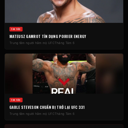
TIN TỨC
MATEUSZ GAMROT TÍN DỤNG POIRIER ENERGY
Trung tâm người hâm mộ UFC
Tháng Tám 6
TIN TỨC
GABLE STEVESON CHUẨN BỊ TRỞ LẠI UFC 331
Trung tâm người hâm mộ UFC
Tháng Tám 6