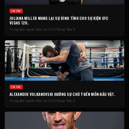
TIN TỨC
JULIANA MILLER MANG LẠI SỰ BÌNH TĨNH CHO SỰ KIỆN UFC
VEGAS 120.
Trung tâm người hâm mộ UFC
Tháng Tám 6
TIN TỨC
ALEXANDER VOLKANOVSKI HƯỚNG SỰ CHÚ Ý ĐẾN MÔN ĐẤU VẬT.
Trung tâm người hâm mộ UFC
Tháng Tám 6