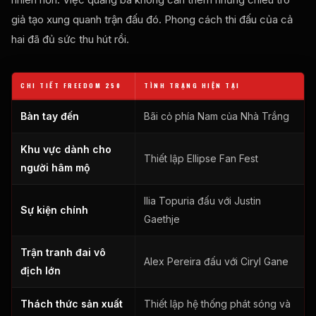
giả tạo xung quanh trận đấu đó. Phong cách thi đấu của cả
hai đã đủ sức thu hút rồi.
CHI TIẾT FREEDOM 250
TÌNH TRẠNG HIỆN TẠI
Bàn tay đến
Bãi cỏ phía Nam của Nhà Trắng
Khu vực dành cho
Thiết lập Ellipse Fan Fest
người hâm mộ
Ilia Topuria đấu với Justin
Sự kiện chính
Gaethje
Trận tranh đai vô
Alex Pereira đấu với Ciryl Gane
địch lớn
Thách thức sản xuất
Thiết lập hệ thống phát sóng và