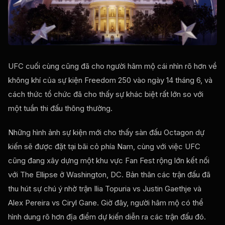
UFC cuối cùng cũng đã cho người hâm mộ cái nhìn rõ hơn về
không khí của sự kiện Freedom 250 vào ngày 14 tháng 6, và
cách thức tổ chức đã cho thấy sự khác biệt rất lớn so với
một tuần thi đấu thông thường.
Những hình ảnh sự kiện mới cho thấy sàn đấu Octagon dự
kiến ​​sẽ được đặt tại bãi cỏ phía Nam, cùng với việc UFC
cũng đang xây dựng một khu vực Fan Fest rộng lớn kết nối
với The Ellipse ở Washington, DC. Bản thân các trận đấu đã
thu hút sự chú ý nhờ trận Ilia Topuria vs Justin Gaethje và
Alex Pereira vs Ciryl Gane. Giờ đây, người hâm mộ có thể
hình dung rõ hơn địa điểm dự kiến ​​diễn ra các trận đấu đó.