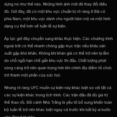
dựng nó như thế nào. Những hình ảnh mới đã thay đổi điều
đó. Giờ đây, đã có một khu vực chuẩn bị rõ ràng ở Bãi cỏ
phía Nam, một khu vực dành cho người hâm mộ và một hình
dạng cụ thể hơn về tuần lễ sự kiện.
Áp lực giờ đây chuyển sang khâu thực hiện. Các chương trình
ngoài trời có thể nhanh chóng gặp trục trặc nếu khâu sản
xuất gặp khó khăn. Không khí khán giả có thể trở nên lạ lẫm
do chỗ ngồi hạn chế gần khu vực thi đấu. Chất lượng phát
sóng càng trở nên quan trọng hơn khi chính địa điểm tổ chức
trở thành một phần của sức hút.
Nhưng rõ ràng UFC muốn sự kiện này khác biệt so với tất cả
các sự kiện khác trong lịch trình. Các trận đấu đã đủ giá trị
thể thao rồi. Bối cảnh Nhà Trắng là yếu tố bổ sung khiến toàn
bộ tuần lễ trở nên khác biệt ngay cả trước khi bất kỳ ai bước
vào lồng bát giác.