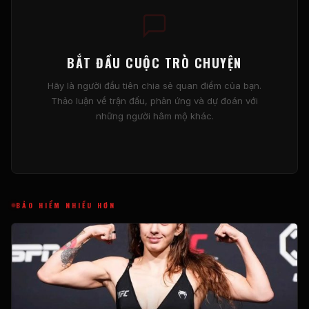
BẮT ĐẦU CUỘC TRÒ CHUYỆN
Hãy là người đầu tiên chia sẻ quan điểm của bạn.
Thảo luận về trận đấu, phản ứng và dự đoán với
những người hâm mộ khác.
BẢO HIỂM NHIỀU HƠN