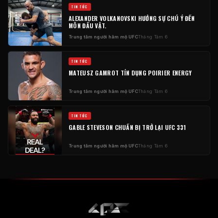
TIN TỨC
ALEXANDER VOLKANOVSKI HƯỚNG SỰ CHÚ Ý ĐẾN
MÔN ĐẤU VẬT.
Trung tâm người hâm mộ UFC
Tháng Tám 6
TIN TỨC
MATEUSZ GAMROT TÍN DỤNG POIRIER ENERGY
Trung tâm người hâm mộ UFC
Tháng Tám 6
TIN TỨC
GABLE STEVESON CHUẨN BỊ TRỞ LẠI UFC 331
Trung tâm người hâm mộ UFC
Tháng Tám 6