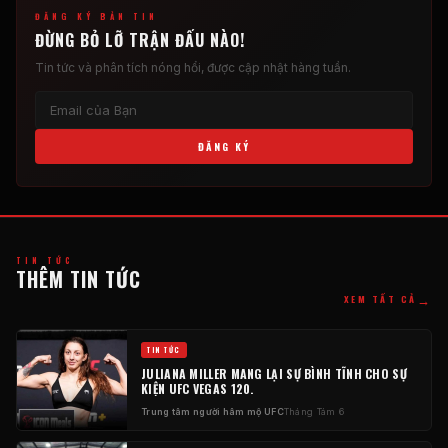
ĐĂNG KÝ BẢN TIN
ĐỪNG BỎ LỠ TRẬN ĐẤU NÀO!
Tin tức và phân tích nóng hổi, ​​được cập nhật hàng tuần.
ĐĂNG KÝ
TIN TỨC
THÊM TIN TỨC
→
XEM TẤT CẢ
TIN TỨC
JULIANA MILLER MANG LẠI SỰ BÌNH TĨNH CHO SỰ
KIỆN UFC VEGAS 120.
Trung tâm người hâm mộ UFC
Tháng Tám 6