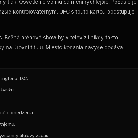
ný tlak. Osvetlenie vonku sa mení rýchlejšie. Počasie je
 ťažšie kontrolovateľným. UFC s touto kartou podstupuje
Bežná arénová show by v televízii nikdy takto
 na úrovni titulu. Miesto konania navyše dodáva
ingtone, D.C.
ávniku.
stné obmedzenia.
ethjemu.
ýznamný titulový zápas.