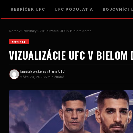
REBRÍČEK UFC
UFC PODUJATIA
BOJOVNÍCI 
Domov
Novinky
Vizualizácie UFC v Bielom dome
NOVINKY
VIZUALIZÁCIE UFC V BIELOM
Fanúšikovské centrum UFC
Môže 24, 2026
5 min čítané