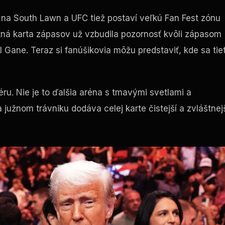
na South Lawn a UFC tiež postaví veľkú Fan Fest zónu
tná karta zápasov už vzbudila pozornosť kvôli zápasom
ryl Gane. Teraz si fanúšikovia môžu predstaviť, kde sa tie
u. Nie je to ďalšia aréna s tmavými svetlami a
na južnom trávniku dodáva celej karte čistejší a zvláštnej