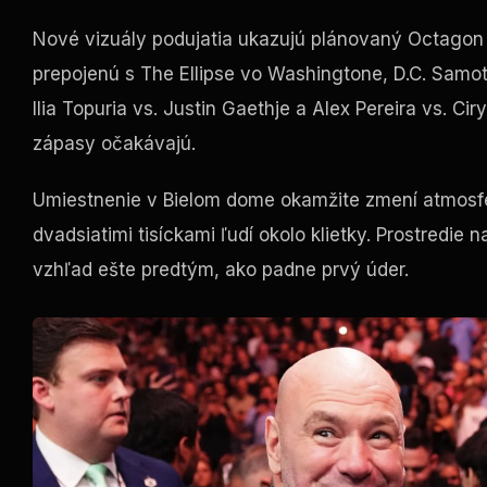
Nové vizuály podujatia ukazujú plánovaný Octagon 
prepojenú s The Ellipse vo Washingtone, D.C. Samo
Ilia Topuria vs. Justin Gaethje a Alex Pereira vs. Ci
zápasy očakávajú.
Umiestnenie v Bielom dome okamžite zmení atmosfér
dvadsiatimi tisíckami ľudí okolo klietky. Prostredie 
vzhľad ešte predtým, ako padne prvý úder.