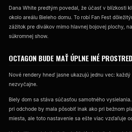
Dana White predtým povedal, že účasť v blízkosti
okolo areálu Bieleho domu. To robí Fan Fest dôležit
zážitok pre divákov mimo hlavnej bojovej plochy, na
súkromnej show.
OCTAGON BUDE MAŤ ÚPLNE INÉ PROSTRED
Nové rendery hneď jasne ukazujú jednu vec: každý 
nezvyčajne.
Biely dom sa stáva súčasťou samotného vysielania. 
pri odchode by mala pôsobiť inak ako pri bežnom pl
miesta, ale toto nastavenie sa ešte viac vzďaľuje o