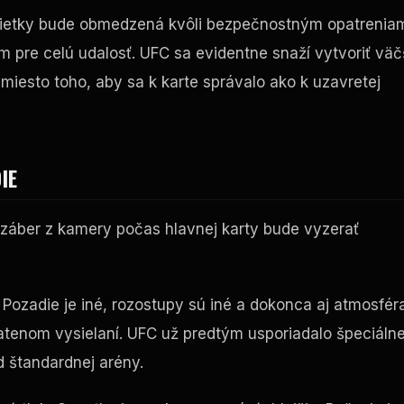
 klietky bude obmedzená kvôli bezpečnostným opatrenia
ým pre celú udalosť. UFC sa evidentne snaží vytvoriť väč
miesto toho, aby sa k karte správalo ako k uzavretej
IE
záber z kamery počas hlavnej karty bude vyzerať
Pozadie je iné, rozostupy sú iné a dokonca aj atmosfér
atenom vysielaní. UFC už predtým usporiadalo špeciáln
d štandardnej arény.