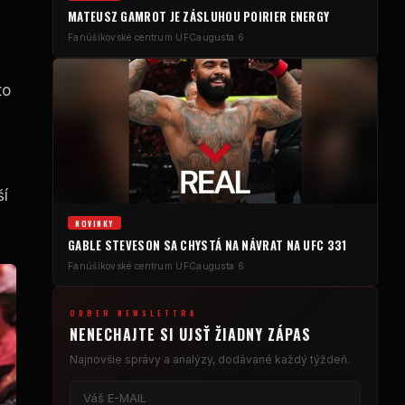
MATEUSZ GAMROT JE ZÁSLUHOU POIRIER ENERGY
Fanúšikovské centrum UFC
augusta 6
to
ší
NOVINKY
GABLE STEVESON SA CHYSTÁ NA NÁVRAT NA UFC 331
Fanúšikovské centrum UFC
augusta 6
ODBER NEWSLETTRA
NENECHAJTE SI UJSŤ ŽIADNY ZÁPAS
Najnovšie správy a analýzy, dodávané každý týždeň.