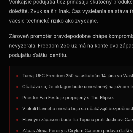
Vonkajšie podujatia tiež prinášajú skutočný produkč
dôležité. Zvuk sa šíri inak. Čas vysielania sa stáva
väčšie technické riziko ako zvyčajne.
Zároveň promotér pravdepodobne chápe kompromis. 
nevyzerala. Freedom 250 už má na konte dva zápasy
podujatiu ďalšiu identitu.
Turnaj UFC Freedom 250 sa uskutoční 14. júna vo Wash
Očakáva sa, že oktagon bude umiestnený na južnom tr
Priestor Fan Festu je prepojený s The Ellipse.
V okolí hlavného miesta boja sa očakávajú bezpečno
Hlavným zápasom bude Ilia Topuria proti Justinovi Ga
Zápas Alexa Pereiry s Cirylom Ganeom pridáva ďalší v