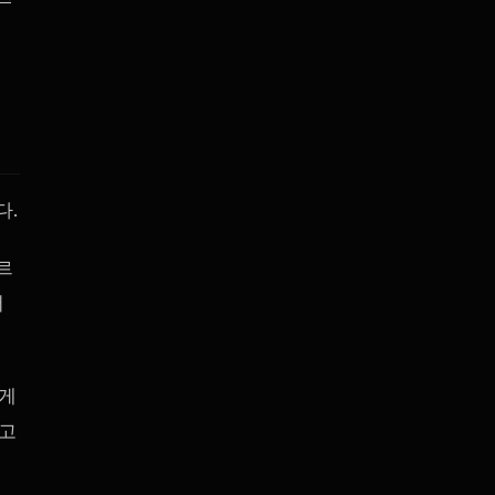
다.
르
어
르게
하고