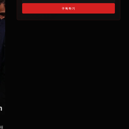
구독하기
팬