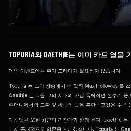
TOPURIA와 GAETHJE는 이미 카드 열
메인 이벤트에는 추가 드라마가 필요하지 않습니다.
Topuria 는 그의 상승에서 더 일찍 Max Hollowa
Gaethje 는 그를 그의 시대의 가장 폭력적인 전투기 
주머니에서의 교환 및 싸움의 늦은 혼란 - 그것은 수년 동
매치업은 또한 최근의 긴장감과 함께 온다. Gaethje 는
는지 공개적으로 의문을 제기했습니다. Topuria 는 Ga