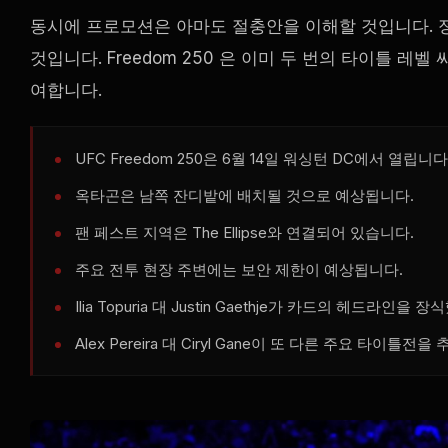
동시에 프로모션은 아마도 절충안을 이해할 것입니다. 
것입니다. Freedom 250 은 이미 두 번의 타이틀 레
여합니다.
UFC
Freedom 250은 6월 14일 워싱턴 DC에서 열립니다
옥타곤은 남쪽 잔디밭에 배치될 것으로 예상됩니다.
팬 페스트 지역은 The Ellipse와 연결되어 있습니다.
주요 전투 현장 주변에는 보안 제한이 예상됩니다.
Ilia Topuria 대 Justin Gaethje가 카드의 헤드라인을 
Alex Pereira 대 Ciryl Gane이 또 다른 주요 타이틀전