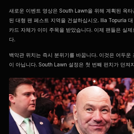
새로운 이벤트 영상은 South Lawn을 위해 계획된 
된 대형 팬 페스트 지역을 건설하십시오. Ilia Topuria 대 Jus
카드 자체가 이미 주목을 받았습니다. 이제 팬들은 실제
다.
백악관 위치는 즉시 분위기를 바꿉니다. 이것은 어두운 
이 아닙니다. South Lawn 설정은 첫 번째 펀치가 