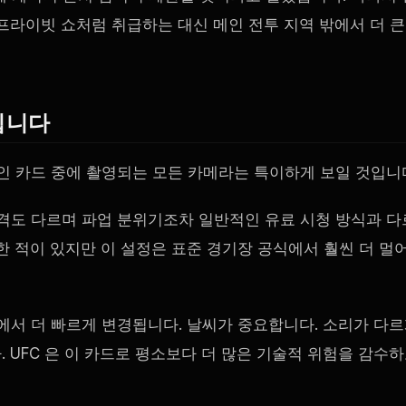
프라이빗 쇼처럼 취급하는 대신 메인 전투 지역 밖에서 더 큰
입니다
인 카드 중에 촬영되는 모든 카메라는 특이하게 보일 것입니
간격도 다르며 파업 분위기조차 일반적인 유료 시청 방식과 다
 적이 있지만 이 설정은 표준 경기장 공식에서 훨씬 더 멀
에서 더 빠르게 변경됩니다. 날씨가 중요합니다. 소리가 다
.
UFC
은 이 카드로 평소보다 더 많은 기술적 위험을 감수