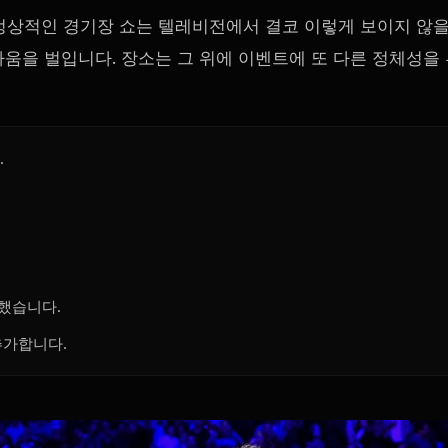
정상적인 경기장 쇼는 텔레비전에서 결코 이렇게 보이지 않
벨 싸움을 벌입니다. 장소는 그 위에 이벤트에 또 다른 정체성을
.
장식했습니다.
을 추가합니다.