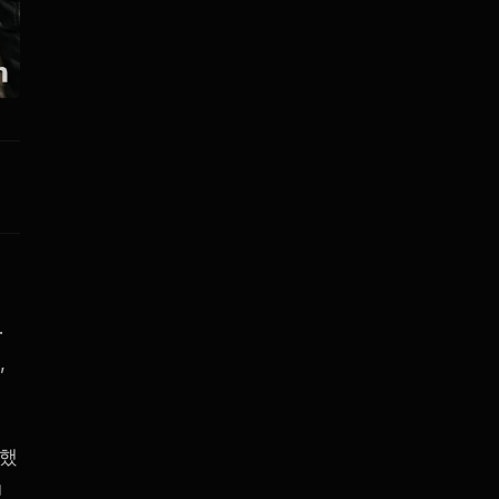
.
,
면했
했