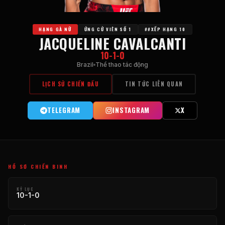
HẠNG GÀ NỮ
ỨNG CỬ VIÊN SỐ 1
##XẾP HẠNG 10
JACQUELINE CAVALCANTI
10-1-0
Brazil
Thể thao tác động
LỊCH SỬ CHIẾN ĐẤU
TIN TỨC LIÊN QUAN
TELEGRAM
INSTAGRAM
X
HỒ SƠ CHIẾN BINH
KỶ LỤC
10-1-0