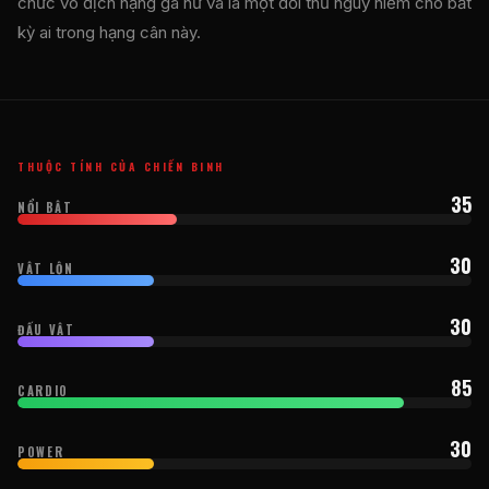
chức vô địch hạng gà nữ và là một đối thủ nguy hiểm cho bất
kỳ ai trong hạng cân này.
THUỘC TÍNH CỦA CHIẾN BINH
35
NỔI BẬT
30
VẬT LỘN
30
ĐẤU VẬT
85
CARDIO
30
POWER