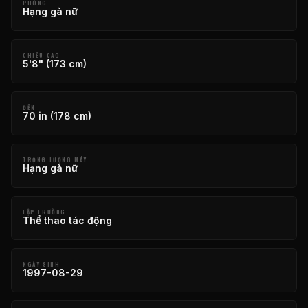
PHÒNG
Hạng gà nữ
CHIỀU CAO
5'8" (173 cm)
ĐẾN
70 in (178 cm)
TRỌNG LƯỢNG MÁY
Hạng gà nữ
LẬP TRƯỜNG
Thể thao tác động
NGÀY SINH
1997-08-29