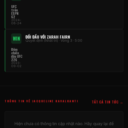
UFC
trên
ESPN
62
2024-
08-24
ĐỐI ĐẦU VỚI ZARAH FAIRN
WIN
Quyết định (Nhất trí) · Vòng 3 · 5:00
Đêm
chiến
đấu UFC
226
2023-
09-02
THÔNG TIN VỀ JACQUELINE KAVALKANTI
TẤT CẢ TIN TỨC →
Hiện chưa có thông tin cập nhật nào. Hãy quay lại để