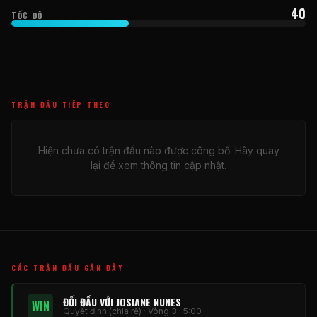
40
TỐC ĐỘ
TRẬN ĐẤU TIẾP THEO
Hiện chưa có trận đấu nào được công bố. Hãy quay
lại để xem thông tin cập nhật.
CÁC TRẬN ĐẤU GẦN ĐÂY
ĐỐI ĐẦU VỚI JOSIANE NUNES
WIN
Quyết định (chia rẽ) · Vòng 3 · 5:00