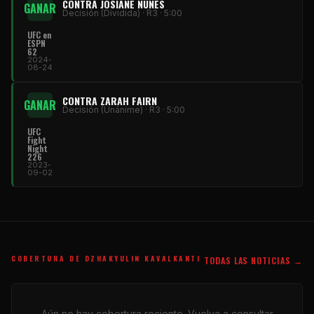
CONTRA JOSIANE NUNES
GANAR
Decisión (Dividida) · R3 · 5:00
UFC
en
ESPN
62
2024-
08-24
CONTRA ZARAH FAIRN
GANAR
Decisión (Unánime) · R3 · 5:00
UFC
Fight
Night
226
2023-
09-02
COBERTURA DE DZHAKYULIN KAVALKANTI
TODAS LAS NOTICIAS →
Aún no hay cobertura reciente. Vuelva a consultar