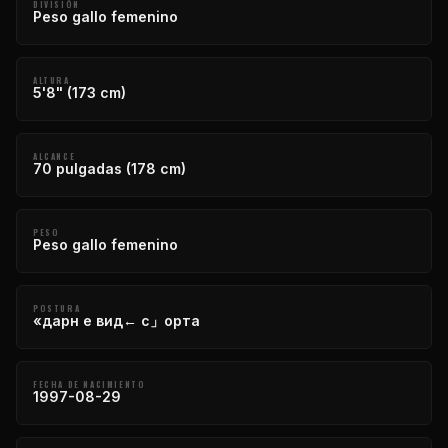
DIVISIÓN
Peso gallo femenino
ALTURA
5'8" (173 cm)
ALCANCE
70 pulgadas (178 cm)
PESO
Peso gallo femenino
POSTURA
«дарн е вид← с」орта
FECHA DE NACIMIENTO
1997-08-29