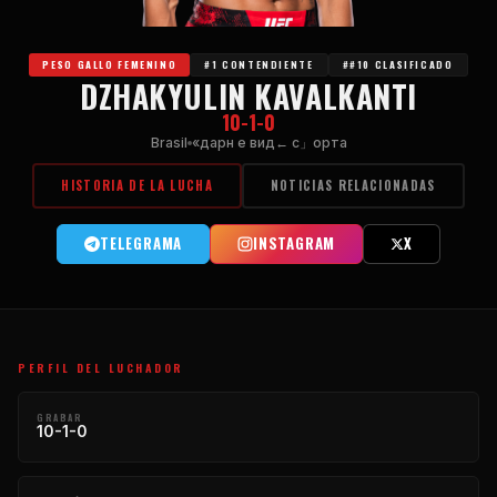
PESO GALLO FEMENINO
#1 CONTENDIENTE
##10 CLASIFICADO
DZHAKYULIN KAVALKANTI
10-1-0
Brasil
«дарн е вид← с」орта
HISTORIA DE LA LUCHA
NOTICIAS RELACIONADAS
TELEGRAMA
INSTAGRAM
X
PERFIL DEL LUCHADOR
GRABAR
10-1-0