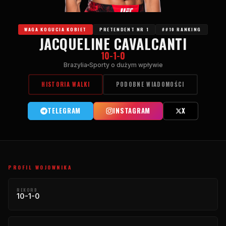
WAGA KOGUCIA KOBIET
PRETENDENT NR 1
##10 RANKING
JACQUELINE CAVALCANTI
10-1-0
Brazylia
Sporty o dużym wpływie
HISTORIA WALKI
PODOBNE WIADOMOŚCI
TELEGRAM
INSTAGRAM
X
PROFIL WOJOWNIKA
REKORD
10-1-0