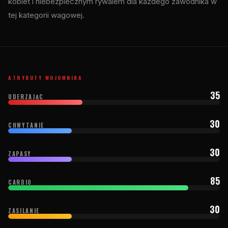
kobiet i niebezpiecznym rywalem dla każdego zawodnika w
tej kategorii wagowej.
ATRYBUTY WOJOWNIKA
35
UDERZAJĄC
30
CHWYTANIE
30
ZAPASY
85
CARDIO
30
ZASILANIE