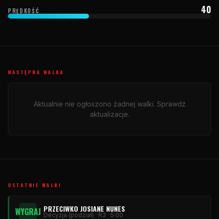
40
PRĘDKOŚĆ
NASTĘPNA WALKA
Aktualnie nie ogłoszono żadnej walki. Sprawdź
aktualizacje.
OSTATNIE WALKI
PRZECIWKO JOSIANE NUNES
WYGRAJ
Decyzja (podział) · R3 · 5:00