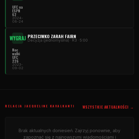
UFC na
ESPN
62
2024-
08-24
PRZECIWKO ZARAH FAIRN
WYGRAJ
Decyzja (jednomyślna) · R3 · 5:00
Noc
walki
UFC
226
2023-
09-02
RELACJA JACQUELINE KAVALKANTI
WSZYSTKIE AKTUALNOŚCI →
Brak aktualnych doniesień. Zajrzyj ponownie, aby
zapoznać się z najnowszymi wiadomościami i