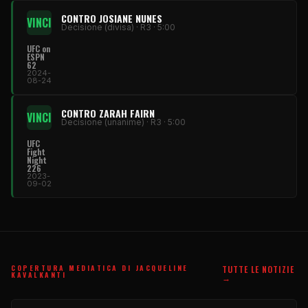
CONTRO JOSIANE NUNES
VINCI
Decisione (divisa) · R3 · 5:00
UFC on
ESPN
62
2024-
08-24
CONTRO ZARAH FAIRN
VINCI
Decisione (unanime) · R3 · 5:00
UFC
Fight
Night
226
2023-
09-02
COPERTURA MEDIATICA DI JACQUELINE
TUTTE LE NOTIZIE
KAVALKANTI
→