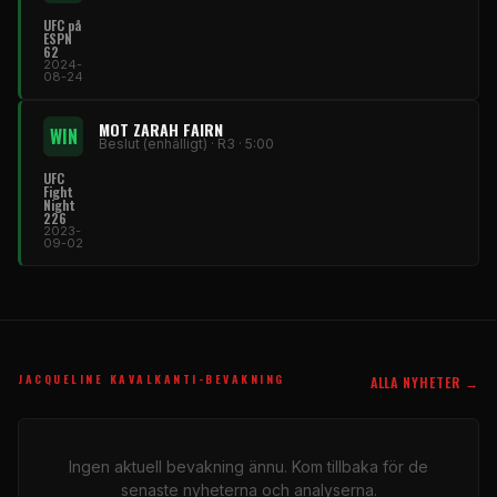
UFC på
ESPN
62
2024-
08-24
MOT ZARAH FAIRN
WIN
Beslut (enhälligt) · R3 · 5:00
UFC
Fight
Night
226
2023-
09-02
JACQUELINE KAVALKANTI-BEVAKNING
ALLA NYHETER →
Ingen aktuell bevakning ännu. Kom tillbaka för de
senaste nyheterna och analyserna.