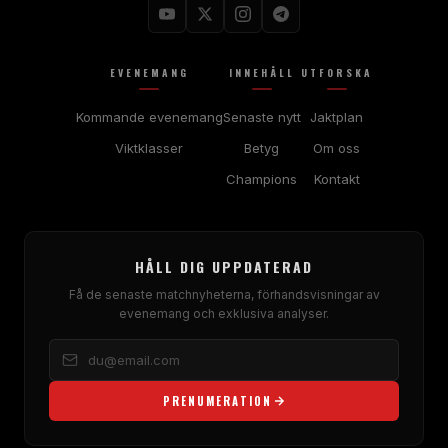
EVENEMANG
INNEHÅLL
UTFORSKA
Kommande evenemang
Senaste nytt
Jaktplan
Viktklasser
Betyg
Om oss
Champions
Kontakt
HÅLL DIG UPPDATERAD
Få de senaste matchnyheterna, förhandsvisningar av
evenemang och exklusiva analyser.
PRENUMERATION