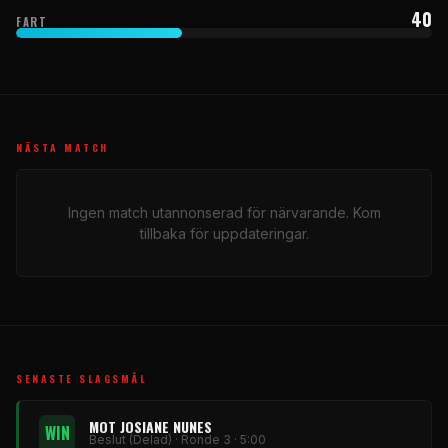
40
FART
NÄSTA MATCH
Ingen match utannonserad för närvarande. Kom
tillbaka för uppdateringar.
SENASTE SLAGSMÅL
MOT JOSIANE NUNES
WIN
Beslut (Delad) · Ronde 3 · 5:00