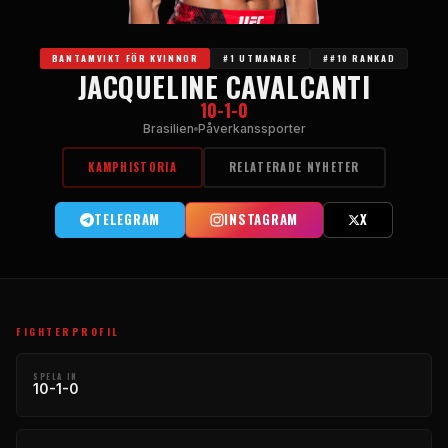
BANTAMVIKT FÖR KVINNOR
#1 UTMANARE
##10 RANKAD
JACQUELINE CAVALCANTI
10-1-0
Brasilien
Påverkanssporter
KAMPHISTORIA
RELATERADE NYHETER
TELEGRAM
INSTAGRAM
X
FIGHTERPROFIL
SPELA IN
10-1-0