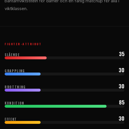
bantamviktstiteln för damer och en farlig matchup för alla i
viktklassen.
FIGHTER-ATTRIBUT
35
SLÅENDE
30
GRAPPLING
30
BROTTNING
85
KONDITION
30
EFFEKT