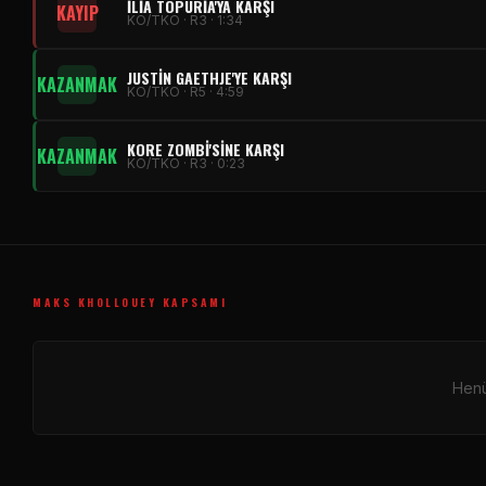
ILIA TOPURIA'YA KARŞI
KAYIP
KO/TKO · R3 · 1:34
JUSTIN GAETHJE'YE KARŞI
KAZANMAK
KO/TKO · R5 · 4:59
KORE ZOMBI'SINE KARŞI
KAZANMAK
KO/TKO · R3 · 0:23
MAKS KHOLLOUEY KAPSAMI
Henü