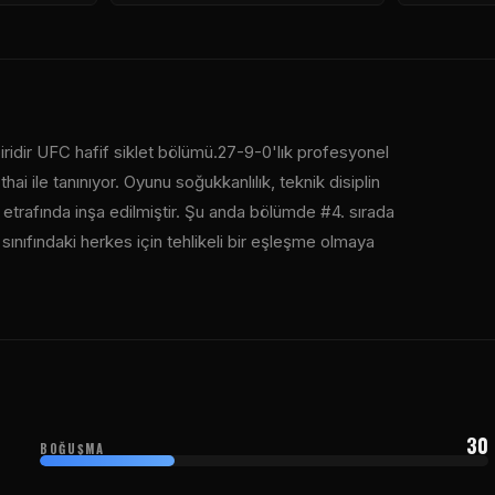
iridir
UFC
hafif siklet bölümü.27-9-0'lık profesyonel
ai ile tanınıyor. Oyunu soğukkanlılık, teknik disiplin
rafında inşa edilmiştir. Şu anda bölümde #4. sırada
t sınıfındaki herkes için tehlikeli bir eşleşme olmaya
30
BOĞUŞMA