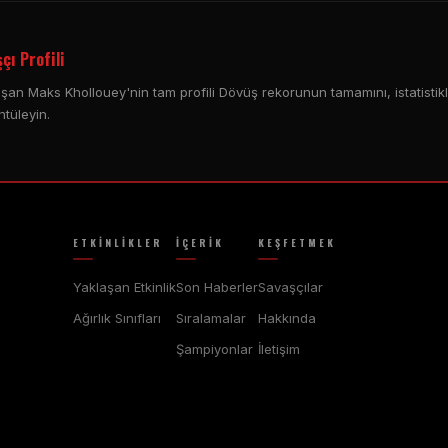
çı Profili
ışan Maks Khollouey'nin tam profili Dövüş rekorunun tamamını, istatistik
ntüleyin.
ETKINLIKLER
İÇERIK
KEŞFETMEK
Yaklaşan Etkinlik
Son Haberler
Savaşçılar
Ağırlık Sınıfları
Sıralamalar
Hakkında
Şampiyonlar
İletişim