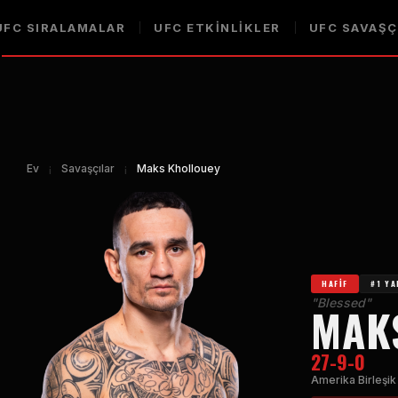
UFC
SIRALAMALAR
UFC
ETKINLIKLER
UFC
SAVAŞÇ
Ev
¡
Savaşçılar
¡
Maks Khollouey
HAFIF
#1 Y
"
Blessed
"
MAK
27-9-0
Amerika Birleşik