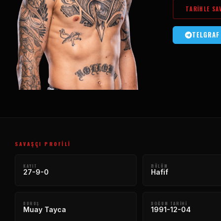
TARIHLE SA
TELGRAF
SAVAŞÇI PROFILI
KAYIT
BÖLÜM
27-9-0
Hafif
DURUŞ
DOĞUM TARIHI
Muay Tayca
1991-12-04