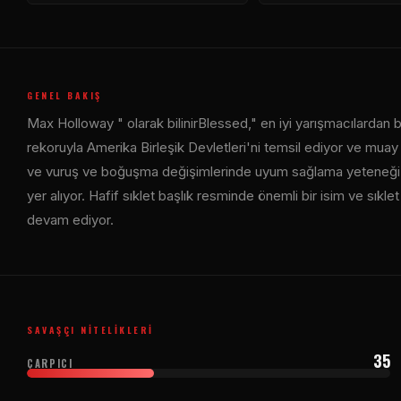
GENEL BAKIŞ
Max Holloway " olarak bilinir
Blessed
," en iyi yarışmacılardan b
rekoruyla Amerika Birleşik Devletleri'ni temsil ediyor ve muay th
ve vuruş ve boğuşma değişimlerinde uyum sağlama yeteneği et
yer alıyor. Hafif sıklet başlık resminde önemli bir isim ve sıkle
devam ediyor.
SAVAŞÇI NITELIKLERI
35
ÇARPICI