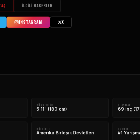
VAŞ
İLGILI HABERLER
INSTAGRAM
X
YÜKSEKLIK
ULAŞMAK
5'11" (180 cm)
69 inç (1
MILLIYET
DURUM
Amerika Birleşik Devletleri
#1 Yarışm