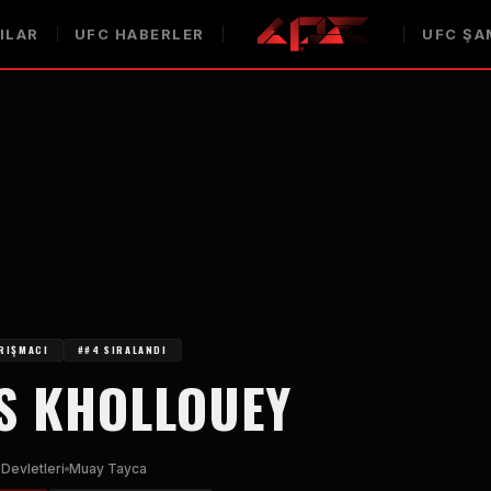
ILAR
UFC
HABERLER
UFC
ŞA
ARIŞMACI
##4 SIRALANDI
S KHOLLOUEY
 Devletleri
Muay Tayca