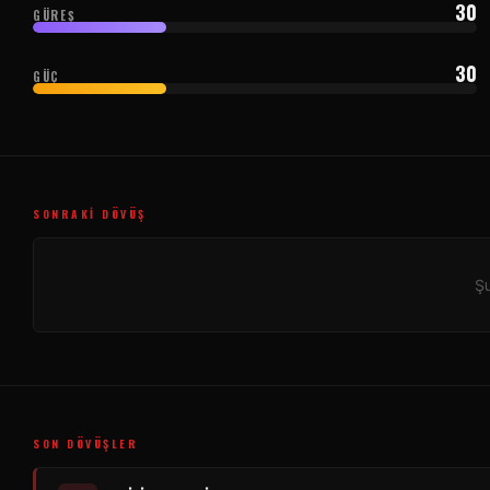
30
GÜREŞ
30
GÜÇ
SONRAKI DÖVÜŞ
Şu
SON DÖVÜŞLER