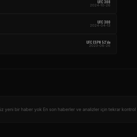
UFC
308
2024-10-26
UFC
300
2024-04-13
UFC
ESPN 52'de
2023-08-26
z yeni bir haber yok En son haberler ve analizler için tekrar kontrol 