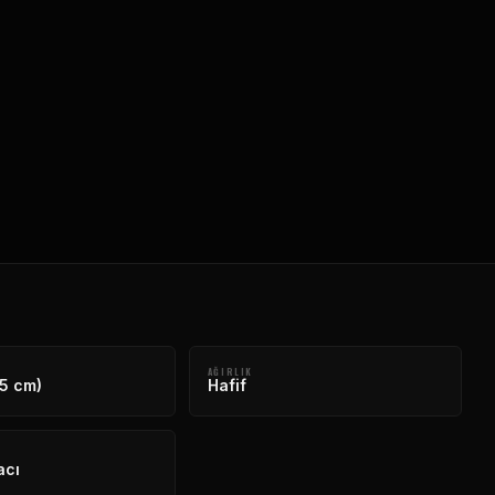
AĞIRLIK
75 cm)
Hafif
acı