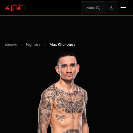
Haku
Etusivu
>
Fighters
>
Max Khollouey