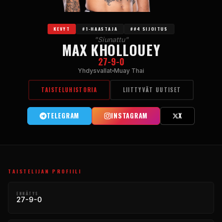
KEVYT
#1-HAASTAJA
##4 SIJOITUS
"Siunattu"
MAX KHOLLOUEY
27-9-0
Yhdysvallat
Muay Thai
TAISTELUHISTORIA
LIITTYVÄT UUTISET
TELEGRAM
INSTAGRAM
X
TAISTELIJAN PROFIILI
ENNÄTYS
27-9-0