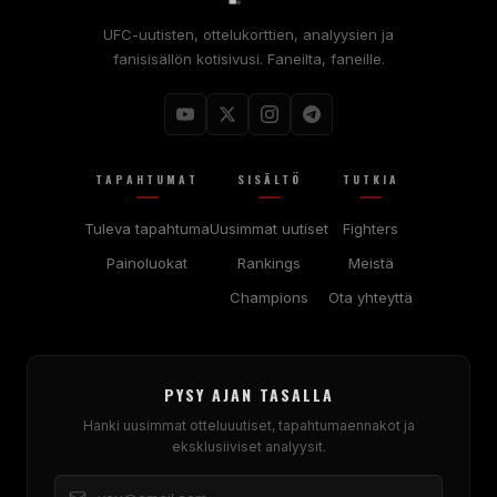
UFC-uutisten, ottelukorttien, analyysien ja
fanisisällön kotisivusi. Faneilta, faneille.
TAPAHTUMAT
SISÄLTÖ
TUTKIA
Tuleva tapahtuma
Uusimmat uutiset
Fighters
Painoluokat
Rankings
Meistä
Champions
Ota yhteyttä
PYSY AJAN TASALLA
Hanki uusimmat otteluuutiset, tapahtumaennakot ja
eksklusiiviset analyysit.