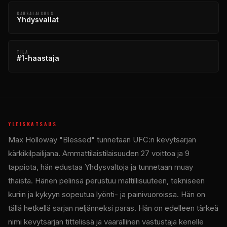
KANSALAISUUS
Yhdysvallat
TILA
#1-haastaja
YLEISKATSAUS
Max Holloway "Blessed" tunnetaan UFC:n kevytsarjan
kärkikilpailijana. Ammattilaistilaisuuden 27 voittoa ja 9
tappiota, hän edustaa Yhdysvaltoja ja tunnetaan muay
thaista. Hänen pelinsä perustuu maltillisuuteen, tekniseen
kuriin ja kykyyn sopeutua lyönti- ja painivuoroissa. Hän on
tällä hetkellä sarjan neljänneksi paras. Hän on edelleen tärkeä
nimi kevytsarjan tittelissä ja vaarallinen vastustaja kenelle