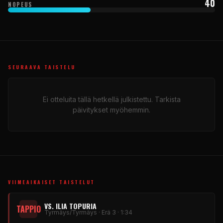
40
NOPEUS
SEURAAVA TAISTELU
Ei otteluita tällä hetkellä julkistettu. Tarkista
päivitykset myöhemmin.
VIIMEAIKAISET TAISTELUT
VS. ILIA TOPURIA
TAPPIO
Tyrmäys/Tyrmäys · Erä 3 · 1:34