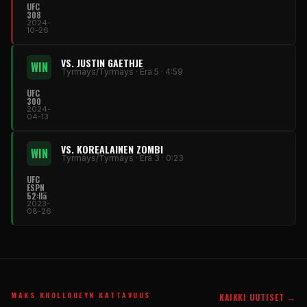
UFC
308
2024-
10-26
VS. JUSTIN GAETHJE
WIN
Tyrmäys/Tyrmäys · Erä 5 · 4:59
UFC
300
2024-
04-13
VS. KOREALAINEN ZOMBI
WIN
Tyrmäys/Tyrmäys · Erä 3 · 0:23
UFC
ESPN
52:llä
2023-
08-26
MAKS KHOLLOUEYN KATTAVUUS
KAIKKI UUTISET →