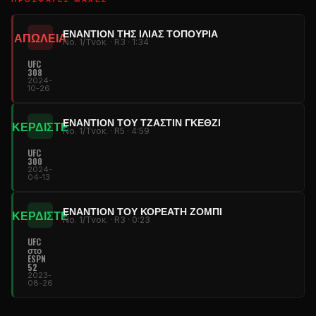
ΕΝΑΝΤΊΟΝ ΤΗΣ ΙΛΊΑΣ ΤΟΠΟΥΡΊΑ
ΑΠΩΛΕΙΑ
Νο. 1/Τνοκ. · R3 · 1:34
UFC
308
2024-
10-26
ΕΝΑΝΤΊΟΝ ΤΟΥ ΤΖΆΣΤΙΝ ΓΚΈΘΖΙ
ΚΕΡΔΙΣΤΕ
Νο. 1/Τνοκ. · R5 · 4:59
UFC
300
2024-
04-13
ΕΝΑΝΤΊΟΝ ΤΟΥ ΚΟΡΕΆΤΗ ΖΌΜΠΙ
ΚΕΡΔΙΣΤΕ
Νο. 1/Τνοκ. · R3 · 0:23
UFC
στο
ESPN
52
2023-
08-26