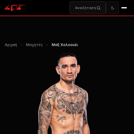
Αναζήτηση
Αρχική
>
Μαχητές
>
Μαξ Χολοουέι