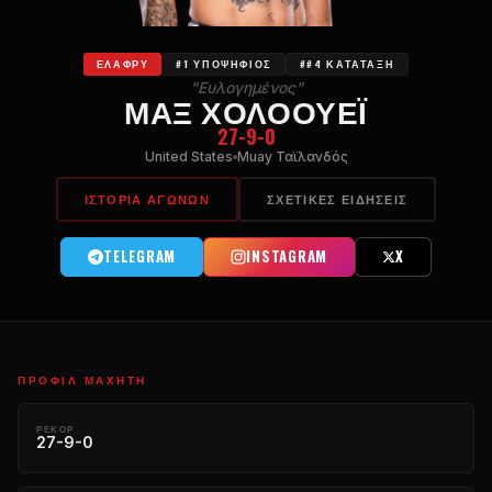
ΕΛΑΦΡΎ
#1 ΥΠΟΨΉΦΙΟΣ
##4 ΚΑΤΆΤΑΞΗ
"Ευλογημένος"
ΜΑΞ ΧΟΛΟΟΥΈΙ
27-9-0
United States
Muay Ταϊλανδός
ΙΣΤΟΡΊΑ ΑΓΏΝΩΝ
ΣΧΕΤΙΚΈΣ ΕΙΔΉΣΕΙΣ
TELEGRAM
INSTAGRAM
X
ΠΡΟΦΊΛ ΜΑΧΗΤΉ
ΡΕΚΌΡ
27-9-0