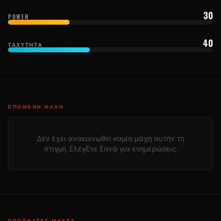
30
POWER
40
ΤΑΧΎΤΗΤΑ
ΕΠΌΜΕΝΗ ΜΆΧΗ
Δεν έχει ανακοινωθεί καμία μάχη αυτήν τη
στιγμή. Ελέγξτε ξανά για ενημερώσεις.
ΠΡΌΣΦΑΤΕΣ ΜΆΧΕΣ