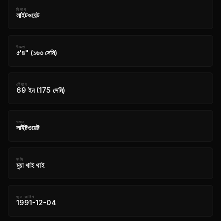
বিভাগ
লাইটওয়েট
উচ্চতা
৫'৪" (১৬৩ সেমি)
পৌঁছান
69 ইন (175 সেমি)
ওজন
লাইটওয়েট
ভঙ্গি
মুয়া থাই থাই
জন্ম তারিখ
1991-12-04