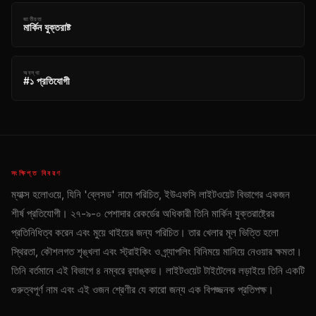
জাতীয়তা
মার্কিন যুক্তরাষ্ট
অবস্থা
#১ প্রতিযোগী
সংক্ষিপ্ত বিবরণ
ম্যাক্স হলোওয়ে, যিনি 'ব্লেসড' নামে পরিচিত, ইউএফসি লাইটওয়েট বিভাগের একজন
শীর্ষ প্রতিযোগী। ২৭-৯-০ পেশাদার রেকর্ডের অধিকারী তিনি মার্কিন যুক্তরাষ্ট্রের
প্রতিনিধিত্ব করেন এবং মুয়ে থাইয়ের জন্য পরিচিত। তার খেলার মূল ভিত্তি হলো
স্থিরতা, কৌশলগত শৃঙ্খলা এবং স্ট্রাইকিং ও গ্র্যাপলিং বিনিময়ে মানিয়ে নেওয়ার ক্ষমতা।
তিনি বর্তমানে এই বিভাগে ৪ নম্বরে র‍্যাঙ্কড। লাইটওয়েট টাইটেলের লড়াইয়ে তিনি একটি
গুরুত্বপূর্ণ নাম এবং এই ওজন শ্রেণীর যে কারো জন্য এক বিপজ্জনক প্রতিপক্ষ।