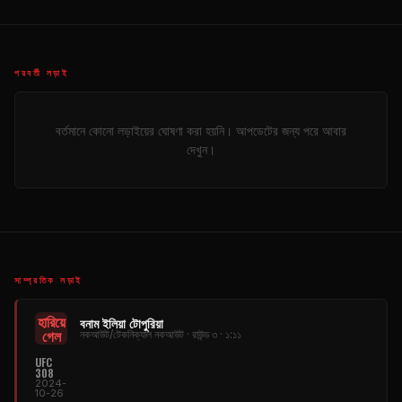
পরবর্তী লড়াই
বর্তমানে কোনো লড়াইয়ের ঘোষণা করা হয়নি। আপডেটের জন্য পরে আবার
দেখুন।
সাম্প্রতিক লড়াই
হারিয়ে
বনাম ইলিয়া টোপুরিয়া
গেল
নকআউট/টেকনিক্যাল নকআউট · রাউন্ড ৩ · ১:১১
UFC
308
2024-
10-26