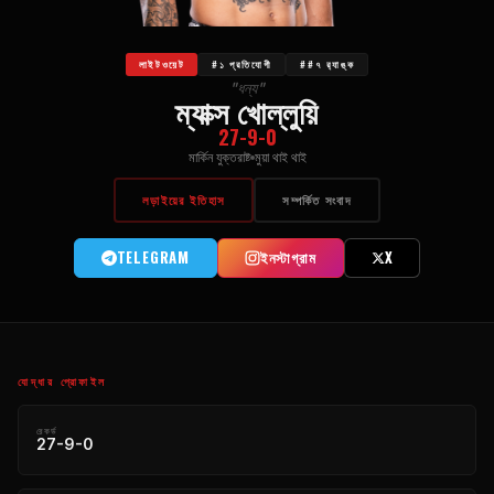
লাইটওয়েট
#১ প্রতিযোগী
##৭ র‍্যাঙ্ক
"ধন্য"
ম্যাক্স খোল্লুয়ি
27-9-0
মার্কিন যুক্তরাষ্ট
মুয়া থাই থাই
লড়াইয়ের ইতিহাস
সম্পর্কিত সংবাদ
TELEGRAM
ইনস্টাগ্রাম
X
যোদ্ধার প্রোফাইল
রেকর্ড
27-9-0