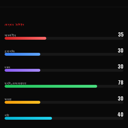
যোদ্ধার বৈশিষ্ট্য
35
আকর্ষণীয়
30
গ্র্যাপলিং
30
দঙ্গল
78
হৃৎপিণ্ডসংক্রান্ত
30
ক্ষমতা
40
গতি