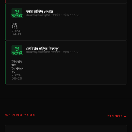
খুব
বনাম জাস্টিন গেথজে
সহজেই
নকআউট/টেকনিক্যাল নকআউট · রাউন্ড ৩ · ১:১১
UFC
300
2024-
04-13
খুব
কোরিয়ান জম্বির বিরুদ্ধে
সহজেই
নকআউট/টেকনিক্যাল নকআউট · রাউন্ড ৩ · ১:১১
ইউএফসি
অন
ইএসপিএন
৪১
2023-
08-26
মাক্স খোলোয়ে কভারেজ
সকল সংবাদ →