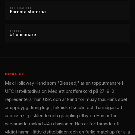
NATIONALITET
Förenta staterna
STATUS
#1 utmanare
ÖVERSIKT
Max Holloway Känd som "
Blessed
," är en topputmanare i
UFC
lättviktsdivision Med ett proffsrekord på 27-9-0
representerar han USA och är känd för muay thai.Hans spel
är uppbyggt kring lugn, teknisk disciplin och förmågan att
anpassa sig i slående och grappling utbyten Han är för
närvarande rankad #4 i divisionen Han är fortfarande ett
viktigt namn i lättviktstitelbilden och en farlig matchup för alla