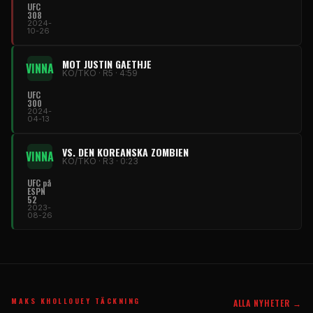
UFC
308
2024-
10-26
MOT JUSTIN GAETHJE
VINNA
KO/TKO · R5 · 4:59
UFC
300
2024-
04-13
VS. DEN KOREANSKA ZOMBIEN
VINNA
KO/TKO · R3 · 0:23
UFC
på
ESPN
52
2023-
08-26
MAKS KHOLLOUEY TÄCKNING
ALLA NYHETER →