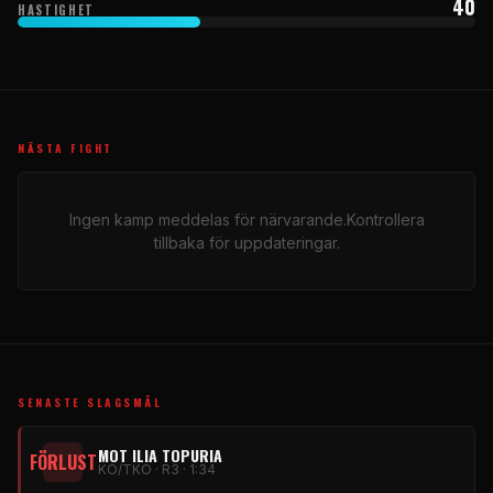
40
HASTIGHET
NÄSTA FIGHT
Ingen kamp meddelas för närvarande.Kontrollera
tillbaka för uppdateringar.
SENASTE SLAGSMÅL
MOT ILIA TOPURIA
FÖRLUST
KO/TKO · R3 · 1:34