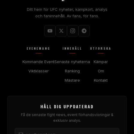
Ditt hem för
UFC
nyheter, kampkort, analys
och faninnehåll. Av fans, för fans.
EVENEMANG
INNEHÅLL
UTFORSKA
Kommande Event
Senaste nyheterna
Kämpar
Viktklasser
Ranking
Om
Mästare
Kontakt
HÅLL DIG UPPDATERAD
Få de senaste fight news, event förhandsvisningar &
exklusiv analys.