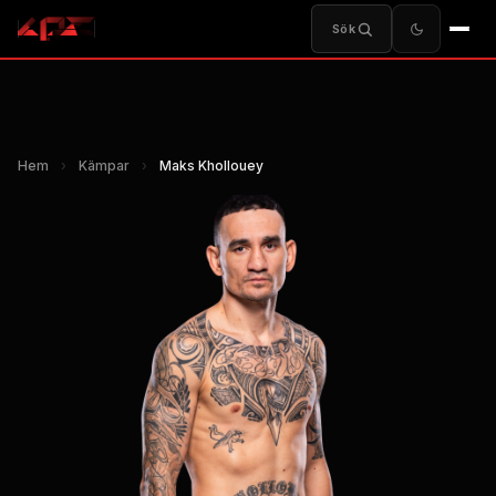
Sök
Hem
›
Kämpar
›
Maks Khollouey