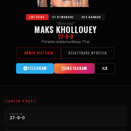
LÄTTVIKT
#1 UTMANARE
##4 RANKAD
"
Blessed
"
MAKS KHOLLOUEY
27-9-0
Förenta staterna
Muay Thai
KÄMPA HISTORIA
RELATERADE NYHETER
TELEGRAM
INSTAGRAM
X
FIGHTER PROFIL
SPELA IN
27-9-0