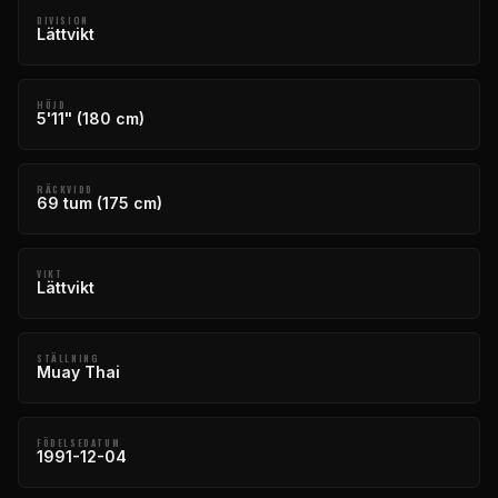
DIVISION
Lättvikt
HÖJD
5'11" (180 cm)
RÄCKVIDD
69 tum (175 cm)
VIKT
Lättvikt
STÄLLNING
Muay Thai
FÖDELSEDATUM
1991-12-04