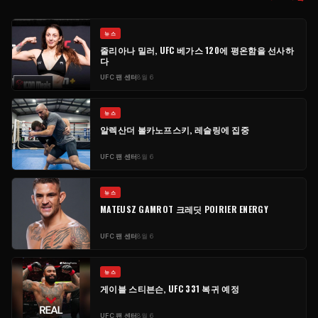
​뉴스
줄리아나 밀러, UFC 베가스 120에 평온함을 선사하
다
UFC 팬 센터
8월 6
​뉴스
알렉산더 볼카노프스키, 레슬링에 집중
UFC 팬 센터
8월 6
​뉴스
MATEUSZ GAMROT 크레딧 POIRIER ENERGY
UFC 팬 센터
8월 6
​뉴스
게이블 스티븐슨, UFC 331 복귀 예정
UFC 팬 센터
8월 6