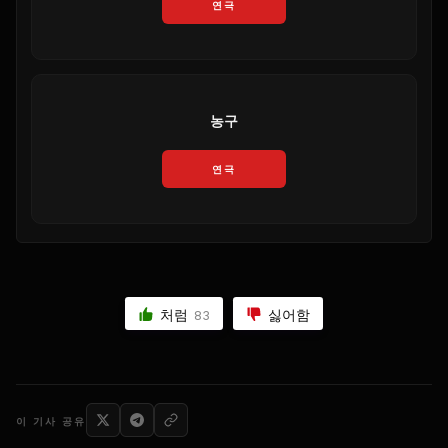
연극
농구
연극
처럼
싫어함
83
이 기사 공유