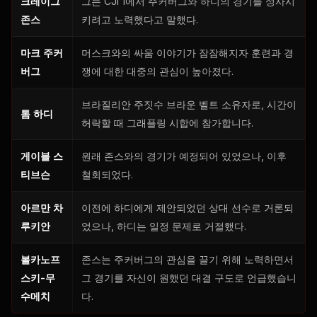
크레이그
그는 CJI 1에서 주커버그와 하디의 경기를 성사시
존스
키려고 노력했다고 말했다.
마크 주커
머스크와의 싸움 이야기가 잠잠해지자 훈련과 경
버그
쟁에 대한 대중의 관심이 높아졌다.
브라질리안 주짓수 브라운 벨트 소유자로, 시간이
톰 하디
허락할 때 그래플링 시합에 참가합니다.
게이블 스
원래 존스와의 경기가 예정되어 있었으나, 이후
티브슨
철회되었다.
아르만 차
이전에 하디에게 제안되었던 상대 선수로 거론되
루키안
었으나, 하디는 일정 문제로 거절했다.
볼카노프
존스는 주커버그의 관심을 끌기 위해 노력하면서
스키-무
그 경기를 자신이 원했던 대결 구도로 언급했습니
수메치
다.