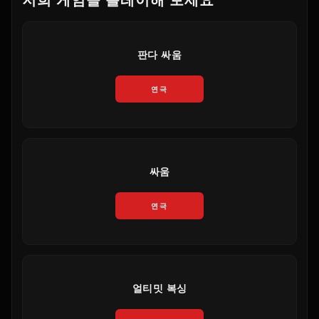
판다 싸움
연극
싸움
연극
얼티밋 복싱