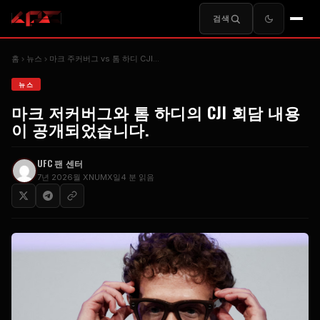
검색
홈
​뉴스
마크 주커버그 vs 톰 하디 CJI…
​뉴스
마크 저커버그와 톰 하디의 CJI 회담 내용
이 공개되었습니다.
UFC 팬 센터
7년 2026월 XNUMX일
4 분 읽음