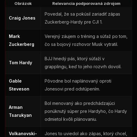
Obrázok
Relevancia podporovaná zdrojom
Povedal, že sa pokúsil zariadiť zápas
Craig Jones
Zuckerberg-Hardy pre CJI 1.
Mark
Verejný záujem o tréning a súťaž po tom,
Zuckerberg
čo sa bojový rozhovor Musk vytratil.
BJJ hnedý pás, ktorý súťaží v
Tom Hardy
grapplingu, keď to jeho rozvrh dovolí.
Gable
Pôvodne bol naplánovaný oproti
Steveson
Jonesovi pred odstúpením.
Bol menovaný ako predchádzajúci
Arman
ponúknutý súper pre Hardyho, čo Hardy
Tsarukyan
odmietol kvôli plánovaniu.
Volkanovski-
Jones to uviedol ako zápas, ktorý chcel,