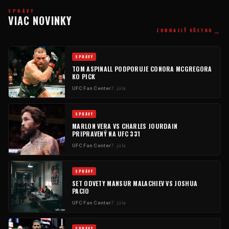
SPRÁVY
VIAC NOVINKY
→
ZOBRAZIŤ VŠETKO
SPRÁVY
TOM ASPINALL PODPORUJE CONORA MCGREGORA
KO PICK
UFC
Fan Center
7. júla
SPRÁVY
MARLON VERA VS CHARLES JOURDAIN
PRIPRAVENÝ NA
UFC
331
UFC
Fan Center
7. júla
SPRÁVY
SET ODVETY MANSUR MALACHIEV VS JOSHUA
PACIO
UFC
Fan Center
7. júla
SPRÁVY