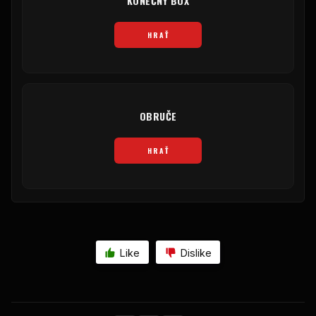
KONEČNÝ BOX
HRAŤ
OBRUČE
HRAŤ
Like
Dislike