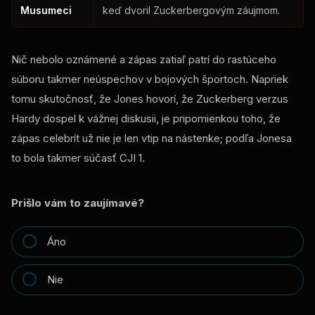
Musumeci
keď dvoril Zuckerbergovým záujmom.
Nič nebolo oznámené a zápas zatiaľ patrí do rastúceho
súboru takmer neúspechov v bojových športoch. Napriek
tomu skutočnosť, že Jones hovorí, že Zuckerberg verzus
Hardy dospel k vážnej diskusii, je pripomienkou toho, že
zápas celebrít už nie je len vtip na nástenke; podľa Jonesa
to bola takmer súčasť CJI 1.
Prišlo vám to zaujímavé?
Áno
Nie