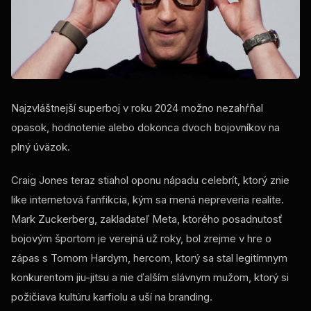
Najzvláštnejší superboj v roku 2024 možno nezahŕňal
opasok, hodnotenie alebo dokonca dvoch bojovníkov na
plný úväzok.
Craig Jones teraz stiahol oponu nápadu celebrít, ktorý znie
like
internetová fanfikcia, kým sa mená nepreveria realite.
Mark Zuckerberg, zakladateľ Meta, ktorého posadnutosť
bojovým športom je verejná už roky, bol zrejme v hre o
zápas s Tomom Hardym, hercom, ktorý sa stal legitímnym
konkurentom jiu-jitsu a nie ďalším slávnym mužom, ktorý si
požičiava kultúru karfiolu a uší na branding.