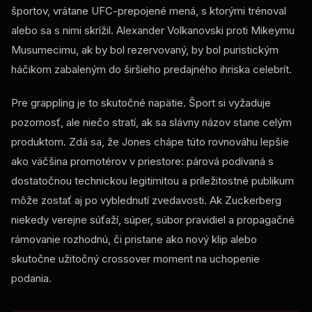
športov, vrátane
UFC
-prepojené mená, s ktorými trénoval
alebo sa s nimi skrížil. Alexander Volkanovski proti Mikeymu
Musumecimu, ak by bol rezervovaný, by bol puristickým
háčikom zabaleným do širšieho predajného ihriska celebrít.
Pre grappling je to skutočné napätie. Šport si vyžaduje
pozornosť, ale niečo stratí, ak sa slávny názov stane celým
produktom. Zdá sa, že Jones chápe túto rovnováhu lepšie
ako väčšina promotérov v priestore: párová podívaná s
dostatočnou technickou legitimitou a príležitostné publikum
môže zostať aj po vyblednutí zvedavosti. Ak Zuckerberg
niekedy verejne súťaží, súper, súbor pravidiel a propagačné
rámovanie rozhodnú, či pristane ako nový klip alebo
skutočne užitočný crossover moment na uchopenie
podania.