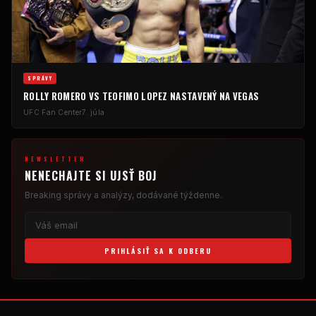
SPRÁVY
ROLLY ROMERO VS TEOFIMO LOPEZ NASTAVENÝ NA VEGAS
UFC
Fan Center
7. júla
NEWSLETTER
NENECHAJTE SI UJSŤ BOJ
Breaking
správy a analýzy, dodávané týždenne.
PRIHLÁSIŤ SA K ODBERU