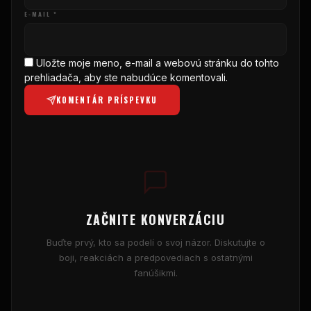
E-MAIL *
Uložte moje meno, e-mail a webovú stránku do tohto
prehliadača, aby ste nabudúce komentovali.
KOMENTÁR PRÍSPEVKU
ZAČNITE KONVERZÁCIU
Buďte prvý, kto sa podelí o svoj názor. Diskutujte o
boji, reakciách a predpovediach s ostatnými
fanúšikmi.