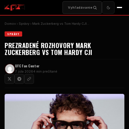
Vyhľadávanie
Domov
Správy
Mark Zuckerberg vs Tom Hardy CJI...
SPRÁVY
PREZRADENÉ ROZHOVORY MARK
ZUCKERBERG VS TOM HARDY CJI
UFC
Fan Center
7. júla 2026
4 min prečítané