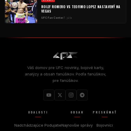
ROLLY ROMERO VS TEOFIMO LOPEZ NASTAVENÝ NA
VEGAS
UFC
Fan Center
7. júla
Váš domov pre
UFC
novinky, bojové karty,
analýzy a obsah fanúšikov. Podľa fanúšikov,
pre fanúšikov.
UDALOSTI
OBSAH
PRESKÚMAŤ
Nadchádzajúce Podujatie
Najnovšie správy
Bojovníci