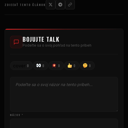
ZDIEĽAŤ TENTO ČLÁNOK
BOJUJTE TALK
Podeľte sa o svoj pohľad na tento príbeh
cover
0
0
0
0
0
NÁZOV *