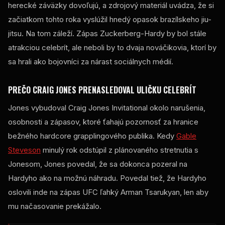
herecké záväzky dovoľujú, a zdrojový materiál uvádza, že si
začiatkom tohto roka vyslúžil hnedý opasok brazílskeho jiu-
jitsu. Na tom záleží. Zápas Zuckerberg-Hardy by bol stále
atrakciou celebrít, ale neboli by to dvaja nováčikovia, ktorí by
sa hrali ako bojovníci za nárast sociálnych médií.
PREČO CRAIG JONES PRENASLEDOVAL ULIČKU CELEBRÍT
Jones vybudoval Craig Jones Invitational okolo narušenia,
osobnosti a zápasov, ktoré ťahajú pozornosť za hranice
bežného hardcore grapplingového publika. Kedy
Gable
Steveson
minulý rok odstúpil z plánovaného stretnutia s
Jonesom, Jones povedal, že sa dokonca pozeral na
Hardyho ako na možnú náhradu. Povedal tiež, že Hardyho
oslovili inde na zápas
UFC
ľahký Arman Tsarukyan, len aby
mu načasovanie prekážalo.