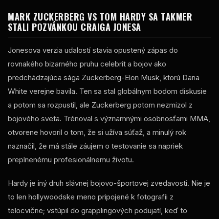
MARK ZUCKERBERG VS TOM HARDY SA TAKMER
STALI POZVÁNKOU CRAIGA JONESA
Jonesova verzia udalostí stavia opustený zápas do
rovnakého bizarného pruhu celebrít a bojov ako
predchádzajúca sága Zuckerberg-Elon Musk, ktorú Dana
White verejne bavila. Ten sa stal globálnym bodom diskusie
a potom sa rozpustil, ale Zuckerberg potom nezmizol z
bojového sveta. Trénoval s významnými osobnosťami MMA,
otvorene hovoril o tom, že si užíva súťaž, a minulý rok
naznačil, že má stále záujem o testovanie sa napriek
preplnenému profesionálnemu životu.
Hardy je iný druh slávnej bojovo-športovej zvedavosti. Nie je
to len hollywoodske meno pripojené k fotografii z
telocvične; vstúpil do grapplingových podujatí, keď to