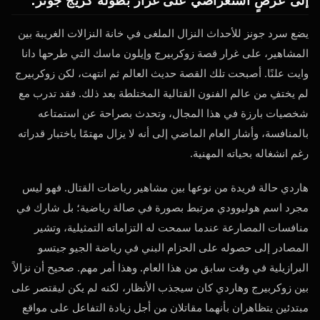
يضع سرد جونز للأحداث النزال الملغى في خانة النزالات الغريبة بين
المشاهير، على غرار قصة زوكربيرج وإيلون ماسك التي طرحها دانا
وايت علنًا. أصبحت تلك القصة حديث العالم ثم انتهت، لكن زوكربيرج
لم يختفِ من عالم الفنون القتالية المختلطة بعد ذلك. فقد تدرب مع
شخصيات بارزة في هذا المجال، وتحدث بصراحة عن استمتاعه
بالمنافسة، وأشار العام الماضي إلى أنه لا يزال مهتمًا باختبار قدراته
رغم انشغاله بحياته المهنية.
هاردي حالة فريدة من نوعها بين مشاهير رياضات القتال. فهو ليس
مجرد اسم هوليوودي مرتبط بصورة في صالة رياضية؛ بل شارك في
منافسات المصارعة عندما سمحت له التزاماته التمثيلية، وتشير
المصادر إلى حصوله على الحزام البني في رياضة الجيو جيتسو
البرازيلية في وقت سابق من هذا العام. وهذا أمر مهم. صحيح أن نزالاً
بين زوكربيرج وهاردي كان سيجذب الأنظار، لكنه لم يكن ليقتصر على
مبتدئين يتظاهران بأنهما مقاتلان من أجل زيادة التفاعل على مواقع