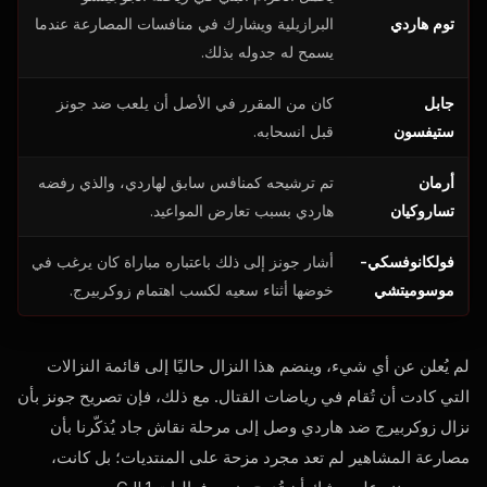
توم هاردي
البرازيلية ويشارك في منافسات المصارعة عندما
يسمح له جدوله بذلك.
جابل
كان من المقرر في الأصل أن يلعب ضد جونز
ستيفسون
قبل انسحابه.
أرمان
تم ترشيحه كمنافس سابق لهاردي، والذي رفضه
تساروكيان
هاردي بسبب تعارض المواعيد.
فولكانوفسكي-
أشار جونز إلى ذلك باعتباره مباراة كان يرغب في
موسوميتشي
خوضها أثناء سعيه لكسب اهتمام زوكربيرج.
لم يُعلن عن أي شيء، وينضم هذا النزال حاليًا إلى قائمة النزالات
التي كادت أن تُقام في رياضات القتال. مع ذلك، فإن تصريح جونز بأن
نزال زوكربيرج ضد هاردي وصل إلى مرحلة نقاش جاد يُذكّرنا بأن
مصارعة المشاهير لم تعد مجرد مزحة على المنتديات؛ بل كانت،