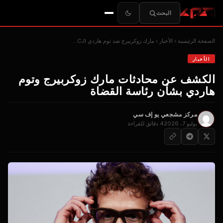
البحث
الصفحة الرئيسية
الأخبار
مارك زوكربيرج ضد توم هاردي CJI...
الأخبار
الكشف عن محادثات مارك زوكربيرج وتوم
هاردي بشأن رئاسة القضاة
مركز مشجعي يو إف سي
يوليو 7، 2026
4 دقائق للقراءة