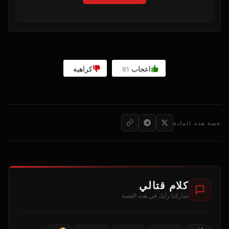
اعجاب
كراهية
81
حصة هذه المادة
كلام قتالي
شاركنا رأيك في هذه القصة