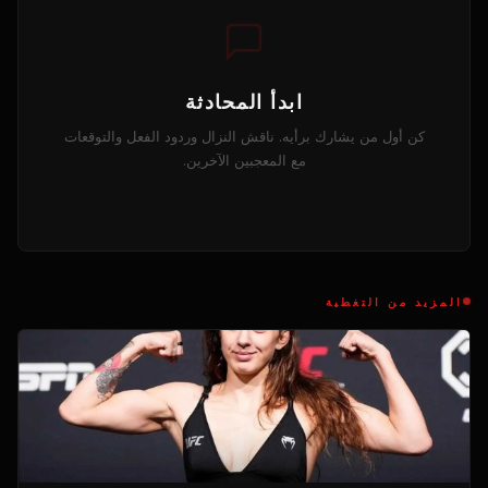
ابدأ المحادثة
كن أول من يشارك برأيه. ناقش النزال وردود الفعل والتوقعات
مع المعجبين الآخرين.
المزيد من التغطية