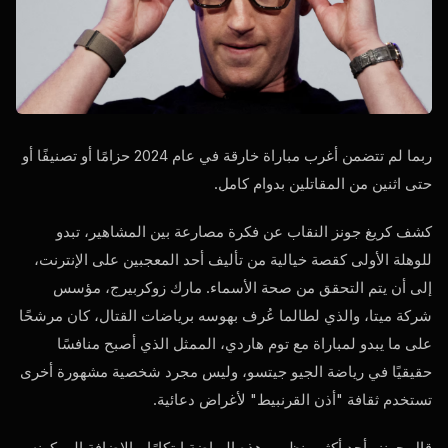
ربما لم تتضمن أغرب مباراة خارقة في عام 2024 حزامًا أو تصنيفًا أو
حتى اثنين من المقاتلين بدوام كامل.
كشف كريغ جونز النقاب عن فكرة مصارعة بين المشاهير، تبدو
للوهلة الأولى كقصة خيالية من تأليف أحد المعجبين على الإنترنت،
إلى أن يتم التحقق من صحة الأسماء. مارك زوكربيرج، مؤسس
شركة ميتا، والذي لطالما عُرف بهوسه برياضات القتال، كان مرشحًا
على ما يبدو لمباراة مع توم هاردي، الممثل الذي أصبح منافسًا
حقيقيًا في رياضة الجيو جيتسو، وليس مجرد شخصية مشهورة أخرى
تستخدم ثقافة "أذن القرنبيط" لأغراض دعائية.
قال جونز، أحد أكثر منظمي هذه الرياضة ابتكارًا، بالإضافة إلى كونه