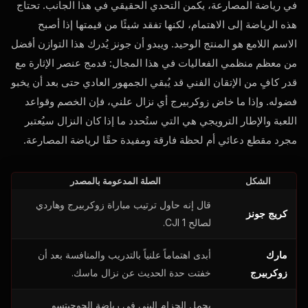
في رياضة المصارعة، يكمن التحدي الحقيقي في هذا الجانب. تحتاج
هذه الرياضة إلى الاهتمام، لكنها تفقد شيئًا من قيمتها إذا أصبح
الاسم اللامع هو المنتج الوحيد. ويبدو أن جونز يُدرك هذا التوازن أفضل
من معظم منظمي الفعاليات في هذا المجال: فدمج عنصر الإثارة مع
قدر كافٍ من الإتقان الفني قد يُبقي الجمهور العادي حتى بعد أن يخبو
فضوله. وإذا ما خاض زوكربيرج أي نزال علني، فإن الخصم وقواعد
اللعبة والإطار الترويجي هي التي ستُحدد ما إذا كان النزال سيُعتبر
مجرد مقطع دعائي أم لحظة فارقة ومفيدة حقًا لرياضة المصارعة.
الشكل
الصلة المدعومة بالمصدر
قال إنه حاول ترتيب مباراة زوكربيرج وهاردي
كريج جونز
لصالح CJI 1.
مارك
أبدى اهتماماً علنياً بالتدريب والمنافسة بعد أن
زوكربيرج
خفتت حدة الحديث عن نزال ماسك.
يحمل الحزام البني في رياضة الجوجيتسو