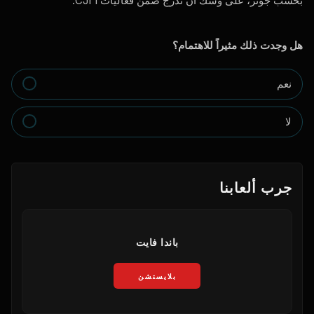
بحسب جونز، على وشك أن تُدرج ضمن فعاليات CJI 1.
هل وجدت ذلك مثيراً للاهتمام؟
نعم
لا
جرب ألعابنا
باندا فايت
بلايستشن