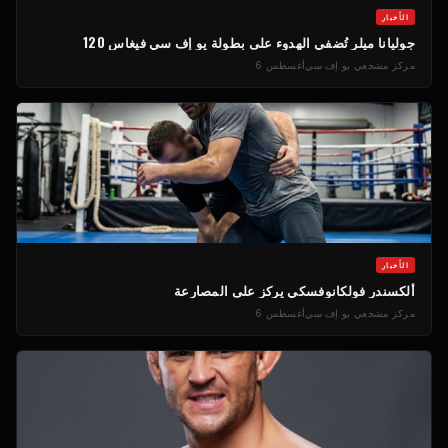
الأخبار
جوليانا ميلر تُضفي الهدوء على بطولة يو إف سي فيغاس 120
مركز مشجعي يو إف سي
أغسطس 6
الأخبار
ألكسندر فولكانوفسكي يركز على المصارعة
مركز مشجعي يو إف سي
أغسطس 6