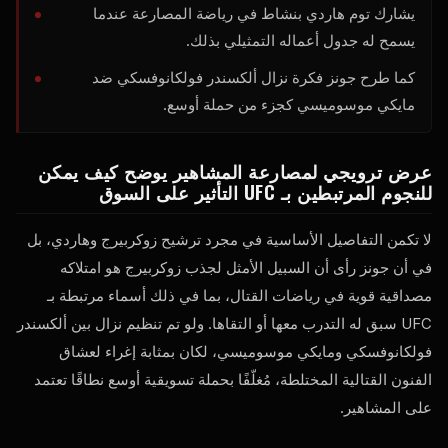
يشارك توم هاردي بنشاط في رياضة المصارعة عندما
يسمح له جدول أعماله التمثيلي بذلك.
كما طرح جونز فكرة نزال ألكسندر فولكانوفسكي ضد
مايكي موسوميسي كجزء من حملة أوسع.
عرض ترويجي لمصارعة المشاهير يوضح كيف يمكن
للنجوم المرتبطين بـ UFC التأثير على السوق
لا تكمن التفاصيل الأساسية في مجرد ترشيح زوكربيرج وهاردي، بل
في أن جونز رأى أن السبيل الأمثل لجذب زوكربيرج هو امتلاكه
مصداقية قوية في رياضات القتال، بما في ذلك أسماء مرتبطة بـ
UFC سبق له التدرب معها أو التقاها. ولو تم تنظيم نزال بين ألكسندر
فولكانوفسكي ومايكي موسوميسي، لكان بمثابة إغراء لعشاق
الفنون القتالية المختلطة، مُغلّفًا بحملة تسويقية أوسع نطاقًا تعتمد
على المشاهير.