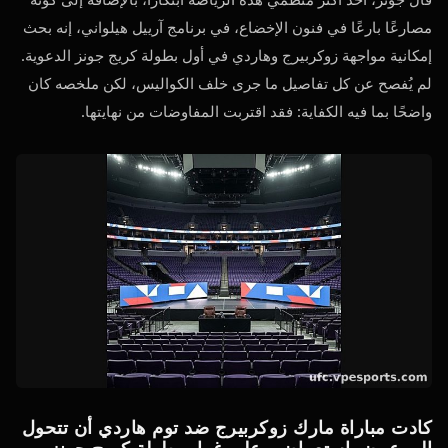
مصارعًا بارعًا في فنون الإخضاع، في برنامج آرييل هيلواني، إنه بحث
إمكانية مواجهة زوكربيرج وهاردي في أول بطولة كريج جونز الدعوية.
لم يُفصح عن كل تفاصيل ما جرى خلف الكواليس، لكن ملخصه كان
واضحًا بما فيه الكفاية: فقد اقتربت المفاوضات من نهايتها.
كادت مباراة مارك زوكربيرج ضد توم هاردي أن تتحول
إلى عرضٍ استعراضي على غرار بطولة كريج جونز.