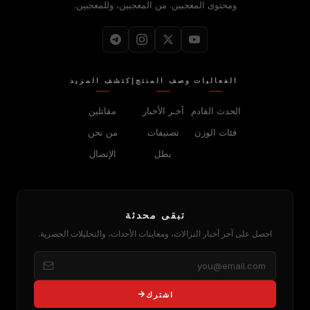
ومحتوى المعجبين. من المعجبين، وللمعجبين.
الفعاليات
وصف المنتج
إكتشف المزيد
الحدث القادم
آخـر الأخبار
مقاتلين
فئات الوزن
تصنيفات
من نحن
بطل
الإتصال
تبقى محدثة
احصل على آخر أخبار النزالات، ومعاينات الأحداث، والتحليلات الحصرية.
اشترك