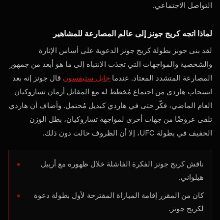
التواصل الاجتماعي.
لماذا اتجه كريج جونز إلى عالم المصارعة للمشاهير
لقد بنى جونز بطولة كريج جونز الدعوية على أساس الإثارة
والشخصية والمواجهات التي تجذب الانتباه إلى ما هو أبعد من جمهور
المصارعة المتشدد المعتاد. عندما
جابل ستيفسون
قال جونز إنه بعد
انسحاب هاردي من اجتماع مُخطط له مع المقاتل أرمان تساروكيان
العام الماضي، فكّر حتى في هاردي كبديل مُحتمل. وأضاف أن هاردي
تلقى عروضًا من جهات أخرى لمواجهة تساروكيان، بطل الوزن
الخفيف في بطولة UFC، إلا أن الظروف حالت دون ذلك.
ناقش كريج جونز الفكرة الفاشلة خلال ظهوره مع أرييل
هيلواني.
كان من المقرر إقامة المباراة المقترحة لأول بطولة دعوة
لكريج جونز.