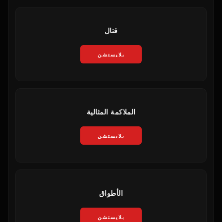
قتال
بلايستشن
الملاكمة المثالية
بلايستشن
الأطواق
بلايستشن