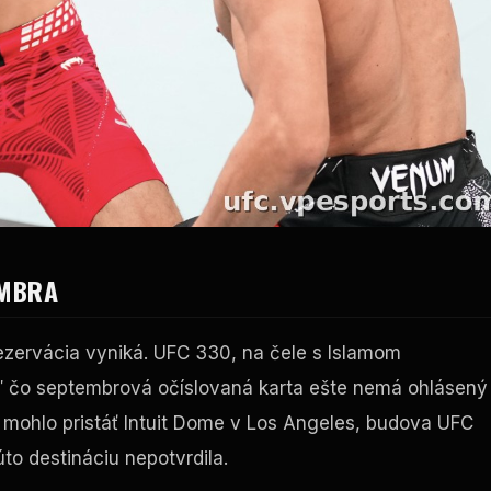
EMBRA
rezervácia vyniká.
UFC
330, na čele s Islamom
ľ čo septembrová očíslovaná karta ešte nemá ohlásený
 mohlo pristáť
Intuit Dome
v Los Angeles, budova
UFC
to destináciu nepotvrdila.