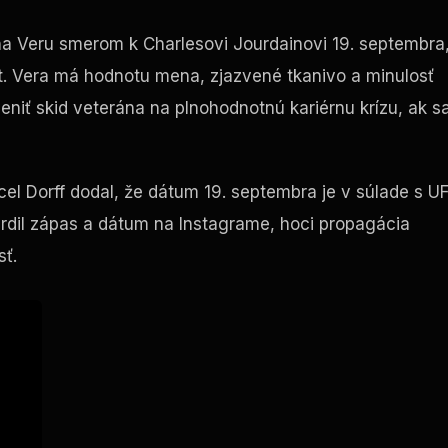
a Veru smerom k Charlesovi Jourdainovi 19. septembra
t
. Vera má hodnotu mena, zjazvené tkanivo a minulosť
eniť skid veterána na plnohodnotnú kariérnu krízu, ak s
l Dorff dodal, že dátum 19. septembra je v súlade s
U
vrdil zápas a dátum na Instagrame, hoci propagácia
sť.