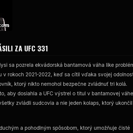
SILI ZA
UFC
331
dysi sa pozrela ekvádorská bantamová váha
like
problé
 v rokoch 2021-2022, keď sa cítil vďaka svojej odolnost
vník, ktorý nikto nemohol bezpečne zvládnuť tri kolá.
to, aby dosiahla a
UFC
výstrel o titul v bantamovej váhe
všetky zvládli sudcovia a nie jeden kolaps, ktorý ukončil
noduchým a pohodlným spôsobom, ktorý umožňuje čisté