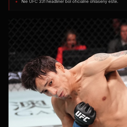
Nie
UFC
331 headliner bol oficiálne ohlásený ešte.