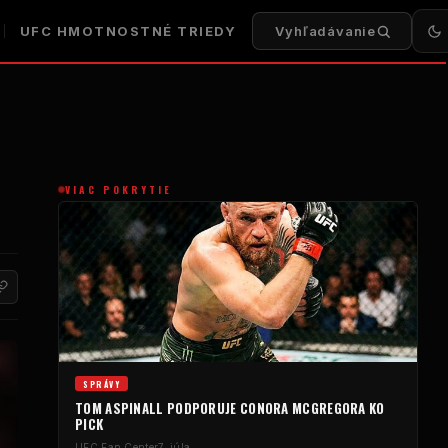
UFC
HMOTNOSTNÉ TRIEDY
Vyhľadávanie
VIAC POKRYTIE
SPRÁVY
TOM ASPINALL PODPORUJE CONORA MCGREGORA KO
PICK
UFC
Fan Center
7. júla