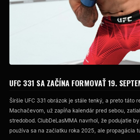
UFC
331 SA ZAČÍNA FORMOVAŤ 19. SEPT
Širšie
UFC
331 obrázok je stále tenký, a preto táto 
Machačevom, už zapĺňa kalendár pred sebou, zatia
stredobod. ClubDeLasMMA navrhol, že podujatie by
používa sa na začiatku roka 2025, ale propagácia tú