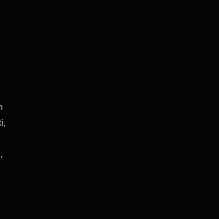
m
i,
,