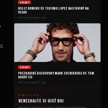
SPRÁVY
ROLLY ROMERO VS TEOFIMO LOPEZ NASTAVENÝ NA
,
VEGAS
UFC
Fan Center
7. júla
a
FC
SPRÁVY
PREZRADENÉ ROZHOVORY MARK ZUCKERBERG VS TOM
HARDY CJI
UFC
Fan Center
7. júla
NEWSLETTER
NENECHAJTE SI UJSŤ BOJ
Breaking
správy a analýzy, dodávané týždenne.