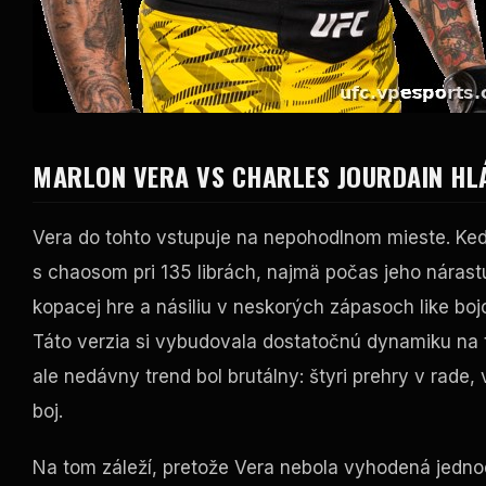
MARLON VERA VS CHARLES JOURDAIN HLÁ
Vera do tohto vstupuje na nepohodlnom mieste. Ke
s chaosom pri 135 librách, najmä počas jeho nárastu
kopacej hre a násiliu v neskorých zápasoch
like
bojo
Táto verzia si vybudovala dostatočnú dynamiku na 
ale nedávny trend bol brutálny: štyri prehry v rade, 
boj.
Na tom záleží, pretože Vera nebola vyhodená jed