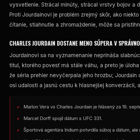
vysvetlenie. Strácal minúty, strácal vrstvy bojov 
Proti Jourdainovi je problém zrejmý skôr, ako niekt
čítanie, stiahnutie a zhromaždenie, môže sa pristih
CHARLES JOURDAIN DOSTANE MENO SÚPERA V SPRÁVN
Jourdainovi sa na vyznamenanie neprináša slabnúc
titul, ktorého povesť má stále váhu, a preto je úl
že séria prehier nevyčerpala jeho hrozbu; Jourdain
osi udalosti a jasnú cestu k hlasnejšej konverzácii, 
Marlon Vera vs Charles Jourdain je hlásený za 19. sep
Marcel Dorff spojil dátum s
UFC
331.
Športová agentúra Iridium potvrdila súboj a dátum, ale 