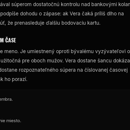
a dával súperom dostatočnú kontrolu nad bankovými kolam
o podpíše dohodu o zápase: ak Vera čaká príliš dlho na
núť, že prenasleduje ďalšiu bodovaciu kartu.
OM ČASE
e meno. Je umiestnený oproti bývalému vyzývateľovi o
oha užitočná pre oboch mužov. Vera dostane šancu dokáza
 dostane rozpoznateľného súpera na číslovanej časovej
ak ho porazí.
tembra.
nie miesto.