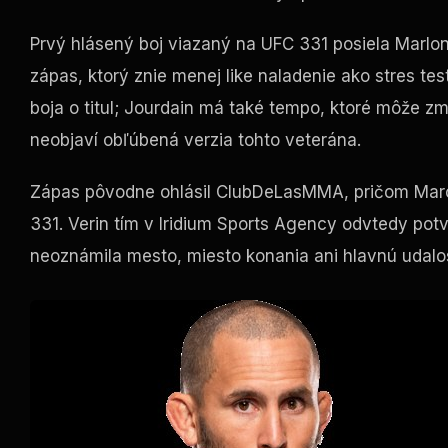
Prvý hlásený boj viazaný na
UFC
331 posiela Marlon
zápas, ktorý znie menej
like
naladenie ako stres
tes
boja o titul; Jourdain má také tempo, ktoré môže zm
neobjaví obľúbená verzia tohto veterána.
Zápas pôvodne ohlásil ClubDeLasMMA, pričom Marce
331. Verin tím v Iridium Sports Agency odvtedy pot
neoznámila mesto, miesto konania ani hlavnú udalo