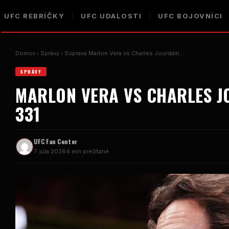
UFC
REBRÍČKY
UFC
UDALOSTI
UFC
BOJOVNÍCI
Domov
Správy
Súprava Marlon Vera vs Charles Jourdain...
SPRÁVY
MARLON VERA VS CHARLES 
331
UFC
Fan Center
7. júla 2026
4 min prečítané