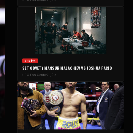
SPRÁVY
SET ODVETY MANSUR MALACHIEV VS JOSHUA PACIO
UFC
Fan Center
7. júla