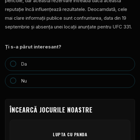
pericole, dar această rezervare întreabă dacă această
reputație încă influențează rezultatele. Deocamdată, cele
mai clare informații publice sunt confruntarea, data din 19
septembrie și absența unei locații anunțate pentru UFC 331.
Ți s-a părut interesant?
Da
Nu
ÎNCEARCĂ JOCURILE NOASTRE
LUPTA CU PANDA