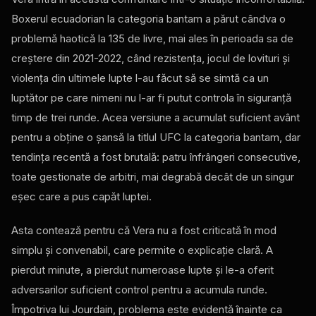
Boxerul ecuadorian la categoria bantam a părut cândva o
problemă haotică la 135 de livre, mai ales în perioada sa de
creștere din 2021-2022, când rezistența, jocul de lovituri și
violența din ultimele lupte l-au făcut să se simtă ca un
luptător pe care nimeni nu l-ar fi putut controla în siguranță
timp de trei runde. Acea versiune a acumulat suficient avânt
pentru a obține o șansă la titlul UFC la categoria bantam, dar
tendința recentă a fost brutală: patru înfrângeri consecutive,
toate gestionate de arbitri, mai degrabă decât de un singur
eșec care a pus capăt luptei.
Asta contează pentru că Vera nu a fost criticată în mod
simplu și convenabil, care permite o explicație clară. A
pierdut minute, a pierdut numeroase lupte și le-a oferit
adversarilor suficient control pentru a acumula runde.
Împotriva lui Jourdain, problema este evidentă înainte ca