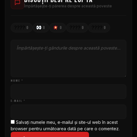
Împărtășește-ți părerea despre această poveste
????
????
????
0
0
0
0
0
NUME *
E-MAIL *
Salvați numele meu, e-mailul și site-ul web în acest
browser pentru următoarea dată pe care o comentez.