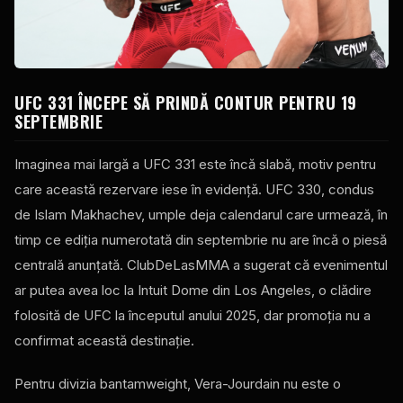
UFC 331 ÎNCEPE SĂ PRINDĂ CONTUR PENTRU 19
SEPTEMBRIE
Imaginea mai largă a UFC 331 este încă slabă, motiv pentru
care această rezervare iese în evidență. UFC 330, condus
de Islam Makhachev, umple deja calendarul care urmează, în
timp ce ediția numerotată din septembrie nu are încă o piesă
centrală anunțată. ClubDeLasMMA a sugerat că evenimentul
ar putea avea loc la Intuit Dome din Los Angeles, o clădire
folosită de UFC la începutul anului 2025, dar promoția nu a
confirmat această destinație.
Pentru divizia bantamweight, Vera-Jourdain nu este o