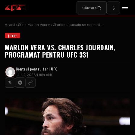
Căutare
Acasă
Ştiri
Marlon Vera vs Charles Jourdain se setează...
ŞTIRI
MARLON VERA VS. CHARLES JOURDAIN,
PROGRAMAT PENTRU UFC 331
Centrul pentru fani UFC
Iulie 7, 2026
4 min citit