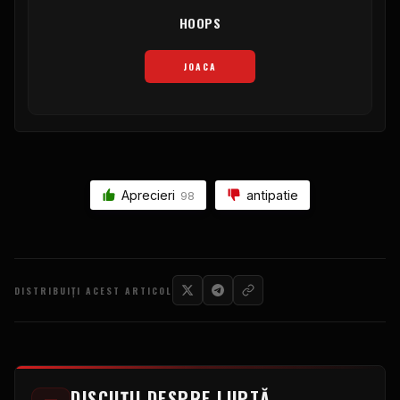
HOOPS
JOACA
Aprecieri
antipatie
98
DISTRIBUIȚI ACEST ARTICOL
DISCUȚII DESPRE LUPTĂ