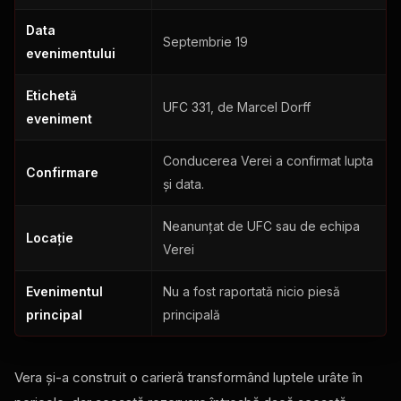
Data
Septembrie 19
evenimentului
Etichetă
UFC 331, de Marcel Dorff
eveniment
Conducerea Verei a confirmat lupta
Confirmare
și data.
Neanunțat de UFC sau de echipa
Locație
Verei
Evenimentul
Nu a fost raportată nicio piesă
principal
principală
Vera și-a construit o carieră transformând luptele urâte în