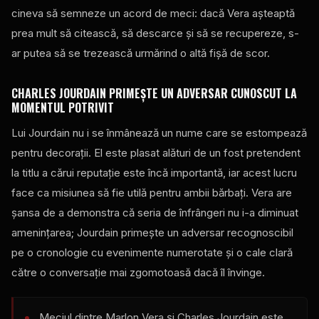
cineva să semneze un acord de meci: dacă Vera așteaptă
prea mult să citească, să descarce și să se recupereze, s-
ar putea să se trezească urmărind o altă fișă de scor.
CHARLES JOURDAIN PRIMEȘTE UN ADVERSAR CUNOSCUT LA
MOMENTUL POTRIVIT
Lui Jourdain nu i se înmânează un nume care se estompează
pentru decorații. El este plasat alături de un fost pretendent
la titlu a cărui reputație este încă importantă, iar acest lucru
face ca misiunea să fie utilă pentru ambii bărbați. Vera are
șansa de a demonstra că seria de înfrângeri nu i-a diminuat
amenințarea; Jourdain primește un adversar recognoscibil
pe o cronologie cu evenimente numerotate și o cale clară
către o conversație mai zgomotoasă dacă îl învinge.
Meciul dintre Marlon Vera și Charles Jourdain este