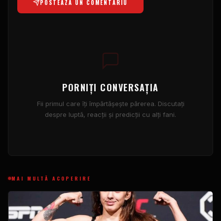
POSTEAZA UN COMENTARIU
PORNIȚI CONVERSAȚIA
Fii primul care îți împărtășește părerea. Discutați
despre luptă, reacții și predicții cu alți fani.
MAI MULTĂ ACOPERIRE