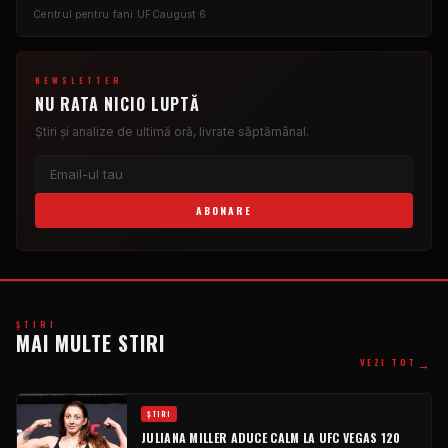
Centrul pentru fani UFC
august 6
NEWSLETTER
NU RATA NICIO LUPTĂ
Știri și analize de ultimă oră, livrate săptămânal.
ABONARE
ŞTIRI
MAI MULTE STIRI
→
VEZI TOT
ŞTIRI
JULIANA MILLER ADUCE CALM LA UFC VEGAS 120