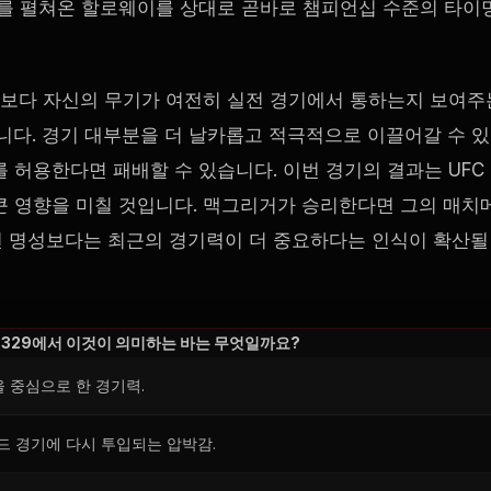
기를 펼쳐온 할로웨이를 상대로 곧바로 챔피언십 수준의 타이
 것보다 자신의 무기가 여전히 실전 경기에서 통하는지 보여주
니다. 경기 대부분을 더 날카롭고 적극적으로 이끌어갈 수 
 허용한다면 패배할 수 있습니다. 이번 경기의 결과는 UFC
큰 영향을 미칠 것입니다. 맥그리거가 승리한다면 그의 매치
 명성보다는 최근의 경기력이 더 중요하다는 인식이 확산될
C 329에서 이것이 의미하는 바는 무엇일까요?
을 중심으로 한 경기력.
운드 경기에 다시 투입되는 압박감.