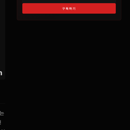
구독하기
이는
인