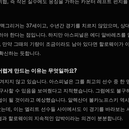
협, 즉 작은 실수에도 응징을 가하는 카운터 레프트 펀치를
 맥그리거는 37세이고, 수년간 경기를 치르지 않았으며, 상
치러야 한다는 점입니다. 하지만 아스피널은 에디 알바레즈를 
 만약 그때의 기량이 조금이라도 남아 있다면 할로웨이가 
 확신하는 듯합니다.
어렵게 만드는 이유는 무엇일까요?
지지 않고 있습니다. 아스피널은 그를 최고의 선수 중 한 
 구사할 수 있음을 보여줬다고 지적했습니다. 그럼에도 불구
협이 될 것이라고 예상했습니다. 알렉산더 볼카노프스키 역
는데, 이는 엘리트 선수들 사이에서도 이 경기를 바라보는 
협과 할로웨이의 지속적인 압박이라는 의견이 분분합니다.