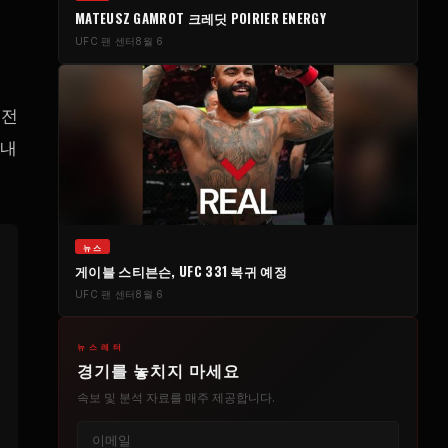
MATEUSZ GAMROT 크레딧 POIRIER ENERGY
UFC 팬 센터
8월 6
여전
러내
​뉴스
게이블 스티븐슨, UFC 331 복귀 예정
UFC 팬 센터
8월 6
뉴스레터
경기를 놓치지 마세요
속보 및 분석 자료를 매주 제공합니다.