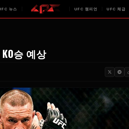
UFC 뉴스
UFC 챔피언
UFC 체급
 KO승 예상