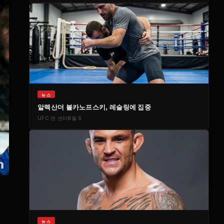
​뉴스
알렉산더 볼카노프스키, 레슬링에 집중
UFC 팬 센터
8월 6
​뉴스