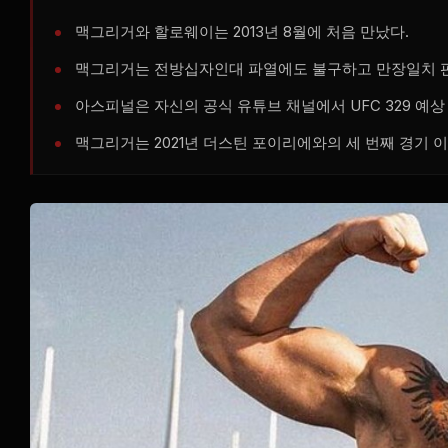
맥그리거와 할로웨이는 2013년 8월에 처음 만났다.
맥그리거는 전방십자인대 파열에도 불구하고 만장일치 
아스피널은 자신의 공식 유튜브 채널에서 UFC 329 예
맥그리거는 2021년 더스틴 포이리에와의 세 번째 경기 