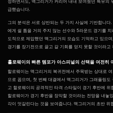
정하면서도, 맥그리거가 커리어 내내 보여줬던 특유의 위
급했습니다.
그의 분석은 서로 상반되는 두 가지 사실에 기반합니다.
에게 쉴 틈을 거의 주지 않는 선수와 5라운드 경기를 
도적으로 제압했던 맥그리거의 모습도 기억하고 있으며,
경기를 장기전으로 끌고 갈 기회를 얻지 못할 것이라고
홀로웨이의 빠른 템포가 아스피널의 선택을 여전히 
할로웨이는 맥그리거의 복귀전에서 주목받는 상대로 여겨
으로 꼽으며, 첫 번째 대결에서 맥그리거가 그래플링도
고 할로웨이의 공격적인 타격 스타일이 경기 후반에 위
할로웨이가 경기 후반을 장악할 것이라는 전망을 내놓았
각이 엇갈린다는 것을 보여줍니다. 맥그리거의 초반 위