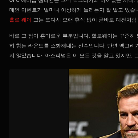
UFC 헤비급 챔피언은 코너 맥그리거의 어이없는 시작, 
메인 이벤트가 얼마나 이상하게 들리는지 잘 알고 있습니
홀로 웨이
그는 또다시 오랜 휴식 없이 곧바로 예전처럼
바로 그 점이 흥미로운 부분입니다. 할로웨이는 꾸준히
히 힘든 라운드를 소화해내는 선수입니다. 반면 맥그리거
지 않았습니다. 아스피널은 이 모든 것을 알고 있지만, 그