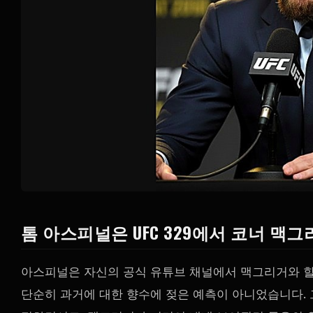
톰 아스피널은 UFC 329에서 코너 맥그
아스피널은 자신의 공식 유튜브 채널에서 맥그리거와 
단순히 과거에 대한 향수에 젖은 예측이 아니었습니다. 