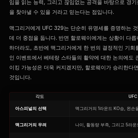
임을 읽는 능력, 그리고 끊임없는 공격을 바탕으로 경
을 찾아낼 수 있을 거라고 믿는다는 점입니다.
맥그리거에게 UFC 329는 단순히 유명세를 증명하는
데 더 중점을 둡니다. 반면 할로웨이에게는 상황이 다릅
하더라도, 초반에 맥그리거에게 한 번의 결정적인 기회를
인 이벤트에서 베테랑 스타들의 활약에 대한 논의에도 
이킹 가능성은 더욱 커지겠지만, 할로웨이가 승리한다면
것입니다.
각도
UF
아스피널의 선택
맥그리거의 1라운드 KO승, 왼손
맥그리거의 우려
나이, 활동량 부족, 그리고 5라