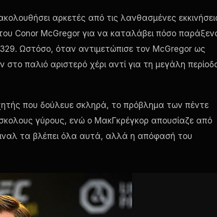
κολουθήσει αρκετές από τις λανθασμένες εκκινήσει
 του Conor McGregor για να καταλάβει πόσο παράξεν
 329. Ωστόσο, όταν αντιμετώπισε τον McGregor ως
ν στο παλιό αριστερό χέρι αντί για τη μεγάλη περίοδ
αχητής που δούλευε σκληρά, το πρόβλημα των πέντε
ύσκολους γύρους, ενώ ο ΜακΓκρέγκορ απουσίαζε από
πιναλ τα βλέπει όλα αυτά, αλλά η απόφασή του