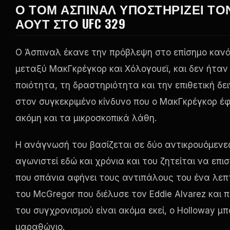
Ο ΤΟΜ ΆΣΠΙΝΑΛ ΥΠΟΣΤΗΡΊΖΕΙ Τ
ΆΟΥΤ ΣΤΟ UFC 329
Ο Άσπιναλ έκανε την πρόβλεψη στο επίσημο καν
μεταξύ ΜακΓκρέγκορ και Χόλογουεϊ, και δεν ήταν
ποιότητα, τη δραστηριότητα και την επιθετική δε
στον συγκεκριμένο κίνδυνο που ο ΜακΓκρέγκορ έφ
ακόμη και τα μικροσκοπικά λάθη.
Η ανάγνωσή του βασίζεται σε δύο αντικρουόμενες 
αγωνιστεί εδώ και χρόνια και του ζητείται να επ
που σπάνια αφήνει τους αντιπάλους του ένα λεπτ
του McGregor που διέλυσε τον Eddie Alvarez και 
του συγχρονισμού είναι ακόμα εκεί, ο Holloway μπ
μαραθώνιο.