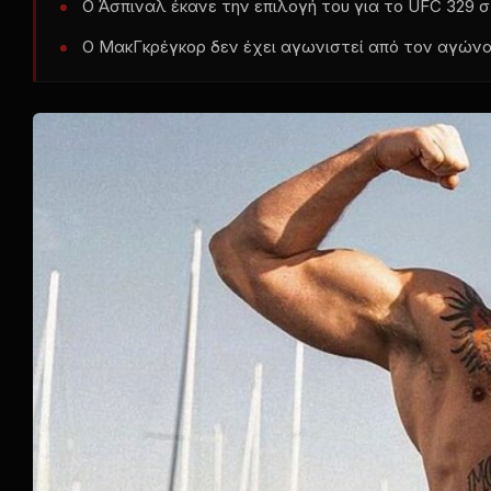
Ο Άσπιναλ έκανε την επιλογή του για το UFC 329 σ
Ο ΜακΓκρέγκορ δεν έχει αγωνιστεί από τον αγώνα 