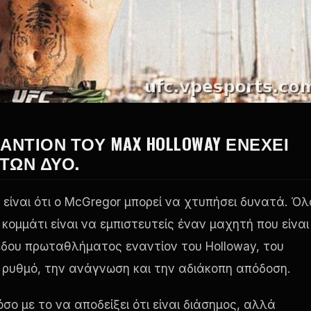
ΑΝΤΊΟΝ ΤΟΥ MAX HOLLOWAY ΕΝΈΧΕΙ
 ΤΩΝ ΔΎΟ.
 είναι ότι ο McGregor μπορεί να χτυπήσει δυνατά. Όλ
ομμάτι είναι να εμπιστευτείς έναν μαχητή που είναι
πέδου πρωταθλήματος εναντίον του Holloway, του
ον ρυθμό, την ανάγνωση και την αδιάκοπη απόδοση.
όσο με το να αποδείξει ότι είναι διάσημος, αλλά