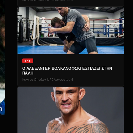
NΈΑ
Ο ΑΛΕΞΆΝΤΕΡ ΒΟΛΚΑΝΌΦΣΚΙ ΕΣΤΙΆΖΕΙ ΣΤΗΝ
ΠΆΛΗ
Κέντρο Οπαδών UFC
Αύγουστος 6