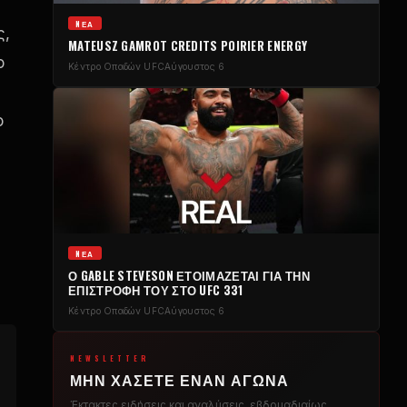
NΈΑ
ς,
MATEUSZ GAMROT CREDITS POIRIER ENERGY
ο
Κέντρο Οπαδών UFC
Αύγουστος 6
ο
NΈΑ
Ο GABLE STEVESON ΕΤΟΙΜΆΖΕΤΑΙ ΓΙΑ ΤΗΝ
ΕΠΙΣΤΡΟΦΉ ΤΟΥ ΣΤΟ UFC 331
Κέντρο Οπαδών UFC
Αύγουστος 6
NEWSLETTER
ΜΗΝ ΧΆΣΕΤΕ ΈΝΑΝ ΑΓΏΝΑ
Έκτακτες ειδήσεις και αναλύσεις, εβδομαδιαίως.