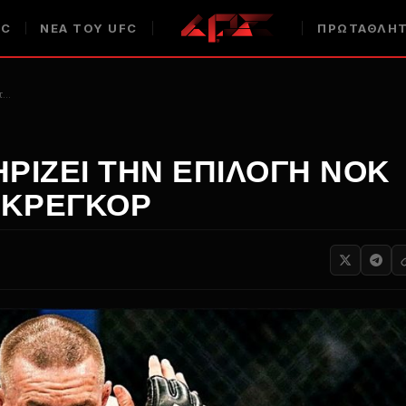
FC
ΝΈΑ ΤΟΥ UFC
ΠΡΩΤΑΘΛΗΤ
τ…
ΡΊΖΕΙ ΤΗΝ ΕΠΙΛΟΓΉ ΝΟΚ
ΓΚΡΈΓΚΟΡ