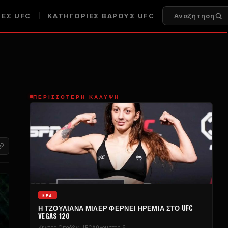
ΈΣ UFC
ΚΑΤΗΓΟΡΊΕΣ ΒΆΡΟΥΣ UFC
Αναζήτηση
ΠΕΡΙΣΣΌΤΕΡΗ ΚΆΛΥΨΗ
NΈΑ
Η ΤΖΟΥΛΙΆΝΑ ΜΊΛΕΡ ΦΈΡΝΕΙ ΗΡΕΜΊΑ ΣΤΟ UFC
VEGAS 120
Κέντρο Οπαδών UFC
Αύγουστος 6