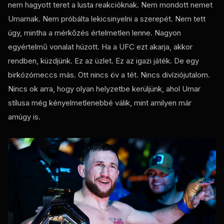
nem hagyott teret a lusta reakcióknak. Nem mondott nemet
Umarnak. Nem próbálta lekicsinyelni a szerepét. Nem tett
úgy, mintha a mérkőzés értelmetlen lenne. Nagyon
egyértelmű vonalat húzott. Ha a UFC ezt akarja, akkor
rendben, küzdjünk. Ez az üzlet. Ez az igazi játék. De egy
birkózómeccs más. Ott nincs öv a tét. Nincs divíziójutalom.
Nincs ok arra, hogy olyan helyzetbe kerüljünk, ahol Umar
stílusa még kényelmetlenebbé válik, mint amilyen már
amúgy is.