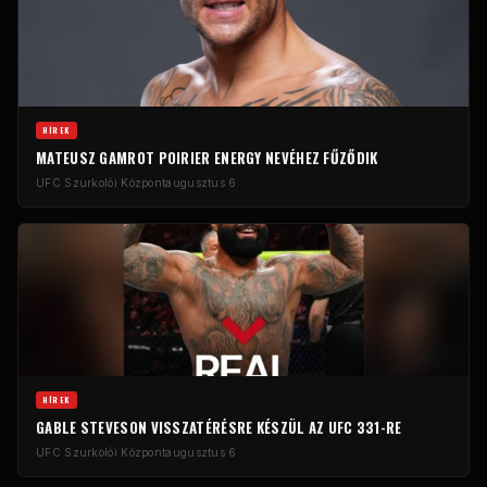
HÍREK
MATEUSZ GAMROT POIRIER ENERGY NEVÉHEZ FŰZŐDIK
UFC Szurkolói Központ
augusztus 6
HÍREK
GABLE STEVESON VISSZATÉRÉSRE KÉSZÜL AZ UFC 331-RE
UFC Szurkolói Központ
augusztus 6