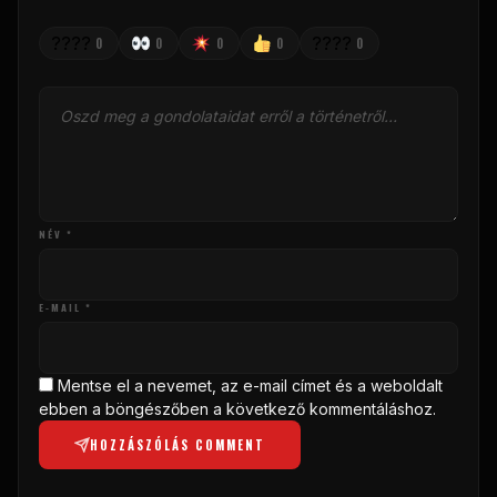
????
????
0
0
0
0
0
NÉV *
E-MAIL *
Mentse el a nevemet, az e-mail címet és a weboldalt
ebben a böngészőben a következő kommentáláshoz.
HOZZÁSZÓLÁS COMMENT