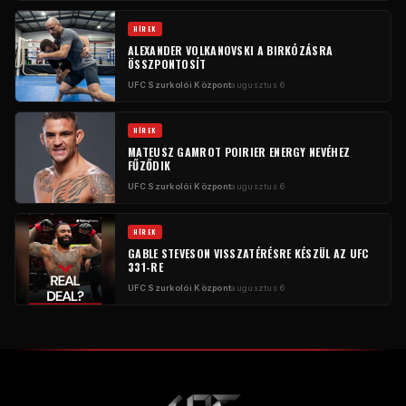
HÍREK
ALEXANDER VOLKANOVSKI A BIRKÓZÁSRA
ÖSSZPONTOSÍT
UFC Szurkolói Központ
augusztus 6
HÍREK
MATEUSZ GAMROT POIRIER ENERGY NEVÉHEZ
FŰZŐDIK
UFC Szurkolói Központ
augusztus 6
HÍREK
GABLE STEVESON VISSZATÉRÉSRE KÉSZÜL AZ UFC
331-RE
UFC Szurkolói Központ
augusztus 6