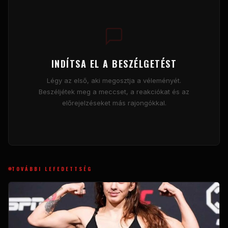
INDÍTSA EL A BESZÉLGETÉST
Légy az első, aki megosztja a véleményét.
Beszéljétek meg a meccset, a reakciókat és az
előrejelzéseket más rajongókkal.
TOVÁBBI LEFEDETTSÉG