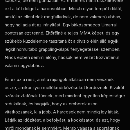
káoszra, de nem gondatlan. Az emberek néha összekeverik
ezt a két dolgot a harcosokban. Merab olyan tempót diktál,
amitől az ellenfelek megfulladnak, de nem vakmerő abban,
hogy hol adja át az irányítást. Egy birkózómeccs Umarral
pontosan ezt tenné. Eltörölné a teljes MMA képet, és egy
szűkebb küzdelembe taszítaná őt a divízió élén álló egyik
legkifinomultabb grappling-alapú fenyegetéssel szemben.
Nincs ebben semmi előny, hacsak nem vezet közvetlenül
valami nagyobbhoz.
És ez az a rész, amit a rajongók általában nem vesznek
észre, amikor ilyen mellékmérkőzéseket kérdeznek. Kívülről
szórakoztatónak tűnnek, mert mindent egyetlen képességre
redukálnak, és hagyják, hogy az emberek azon
vitatkozzanak, ki a jobb. A harcosok nem mindig így látják.
Látják az időzítést, a befolyást, a kockázatot, és azt, hogy
miről mondanak le semmiért. Merab válasza a sportágnak