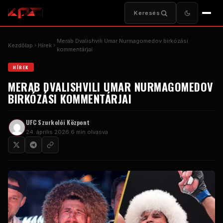
Keresés
Merab Dvalishvili Umar Nurmagomedov birkózási
Kezdőlap
Hírek
kommentárjai
HÍREK
MERAB DVALISHVILI UMAR NURMAGOMEDOV
BIRKÓZÁSI KOMMENTÁRJAI
UFC Szurkolói Központ
24. április 2026.
6 min olvasva