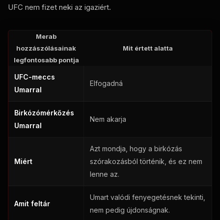
UFC nem fizet neki az igaziért.
Merab
hozzászólásainak
Mit értett alatta
legfontosabb pontja
UFC-meccs
Elfogadná
Umarral
Birkózómérkőzés
Nem akarja
Umarral
Azt mondja, hogy a birkózás
Miért
szórakozásból történik, és ez nem
lenne az.
Umart valódi fenyegetésnek tekinti,
Amit feltár
nem pedig újdonságnak.