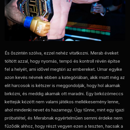
És őszintén szólva, ezzel nehéz vitatkozni. Merab éveket
töltött azzal, hogy nyomás, tempó és kontroll révén építse
fel a helyét, ami idővel megtöri az embereket. Umar egyike
azon kevés névnek ebben a kategóriában, akik miatt még az
elit harcosok is kétszer is meggondolják, hogy hol akarnak
birkózni, és meddig akarnak ott maradni. Egy birkózómeccs
kettejük között nem valami játékos mellékesemény lenne,
ahol mindenki nevet és hazamegy. Úgy tűnne, mint egy igazi
próbatétel, és Merabnak egyértelműen semmi érdeke nem
fűződik ahhoz, hogy részt vegyen ezen a teszten, hacsak a