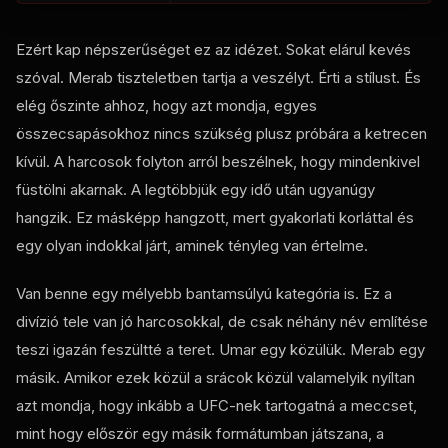
Ezért kap népszerűséget ez az idézet. Sokat elárul kevés
szóval. Merab tiszteletben tartja a veszélyt. Érti a stílust. És
elég őszinte ahhoz, hogy azt mondja, egyes
összecsapásokhoz nincs szükség plusz próbára a ketrecen
kívül. A harcosok folyton arról beszélnek, hogy mindenkivel
füstölni akarnak. A legtöbbjük egy idő után ugyanúgy
hangzik. Ez másképp hangzott, mert gyakorlati korláttal és
egy olyan indokkal járt, aminek tényleg van értelme.
Van benne egy mélyebb bantamsúlyú kategória is. Ez a
divízió tele van jó harcosokkal, de csak néhány név említése
teszi igazán feszültté a teret. Umar egy közülük. Merab egy
másik. Amikor ezek közül a srácok közül valamelyik nyíltan
azt mondja, hogy inkább a UFC-nek tartogatná a meccset,
mint hogy először egy másik formátumban játszana, a