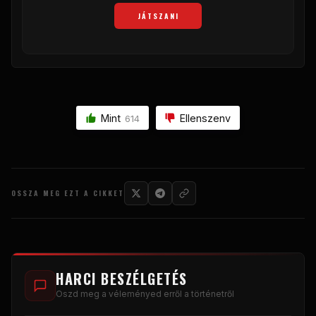
JÁTSZANI
Mint
Ellenszenv
614
OSSZA MEG EZT A CIKKET
HARCI BESZÉLGETÉS
Oszd meg a véleményed erről a történetről