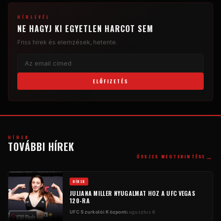
HÍRLEVÉL
NE HAGYJ KI EGYETLEN HARCOT SEM
Friss hírek és elemzések, hetente.
ELŐFIZETÉS
HÍREK
TOVÁBBI HÍREK
→
ÖSSZES MEGTEKINTÉSE
HÍREK
JULIANA MILLER NYUGALMAT HOZ A UFC VEGAS
120-RA
UFC Szurkolói Központ
augusztus 6