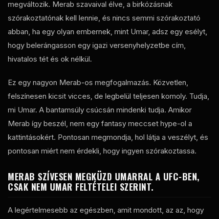
megváltozik. Merab szavaival élve, a birkózásnak
szórakoztatónak kell lennie, és nincs semmi szórakoztató
abban, ha egy olyan embernek, mint Umar, adsz egy esélyt,
hogy belerángasson egy igazi versenyhelyzetbe cím,
hivatalos tét és ok nélkül.
Ez egy nagyon Merab-os megfogalmazás. Közvetlen,
felszínesen kicsit vicces, de legbelül teljesen komoly. Tudja,
mi Umar. A bantamsúly csúcsán mindenki tudja. Amikor
Merab így beszél, nem egy fantasy meccset hype-ol a
kattintásokért. Pontosan megmondja, hol látja a veszélyt, és
pontosan miért nem érdekli, hogy ingyen szórakoztassa.
MERAB SZÍVESEN MEGKÜZD UMARRAL A UFC-BEN,
CSAK NEM UMAR FELTÉTELEI SZERINT.
A legértelmesebb az egészben, amit mondott, az az, hogy