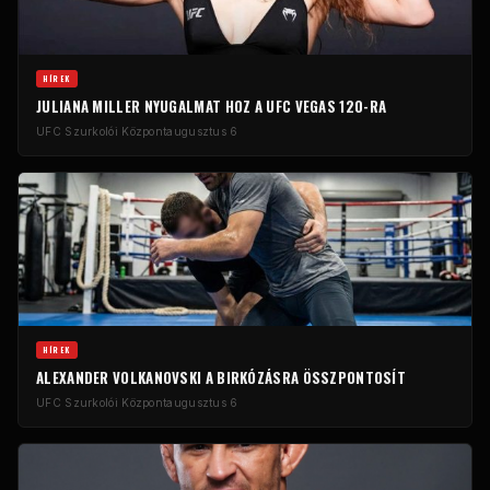
HÍREK
JULIANA MILLER NYUGALMAT HOZ A UFC VEGAS 120-RA
UFC Szurkolói Központ
augusztus 6
HÍREK
ALEXANDER VOLKANOVSKI A BIRKÓZÁSRA ÖSSZPONTOSÍT
UFC Szurkolói Központ
augusztus 6