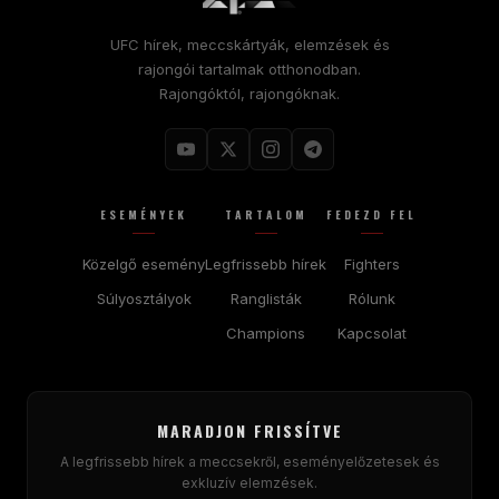
UFC hírek, meccskártyák, elemzések és
rajongói tartalmak otthonodban.
Rajongóktól, rajongóknak.
ESEMÉNYEK
TARTALOM
FEDEZD FEL
Közelgő esemény
Legfrissebb hírek
Fighters
Súlyosztályok
Ranglisták
Rólunk
Champions
Kapcsolat
MARADJON FRISSÍTVE
A legfrissebb hírek a meccsekről, eseményelőzetesek és
exkluzív elemzések.