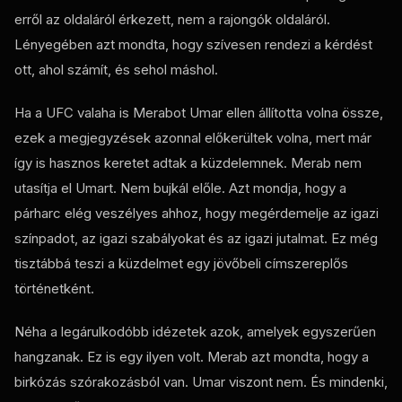
erről az oldaláról érkezett, nem a rajongók oldaláról.
Lényegében azt mondta, hogy szívesen rendezi a kérdést
ott, ahol számít, és sehol máshol.
Ha a UFC valaha is Merabot Umar ellen állította volna össze,
ezek a megjegyzések azonnal előkerültek volna, mert már
így is hasznos keretet adtak a küzdelemnek. Merab nem
utasítja el Umart. Nem bujkál előle. Azt mondja, hogy a
párharc elég veszélyes ahhoz, hogy megérdemelje az igazi
színpadot, az igazi szabályokat és az igazi jutalmat. Ez még
tisztábbá teszi a küzdelmet egy jövőbeli címszereplős
történetként.
Néha a legárulkodóbb idézetek azok, amelyek egyszerűen
hangzanak. Ez is egy ilyen volt. Merab azt mondta, hogy a
birkózás szórakozásból van. Umar viszont nem. És mindenki,