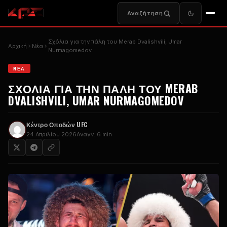
Αναζήτηση
Σχόλια για την πάλη του Merab Dvalishvili, Umar
Αρχική
Nέα
Nurmagomedov
NΈΑ
ΣΧΌΛΙΑ ΓΙΑ ΤΗΝ ΠΆΛΗ ΤΟΥ MERAB
DVALISHVILI, UMAR NURMAGOMEDOV
Κέντρο Οπαδών UFC
24 Απριλίου 2026
Αναγν. 6 min