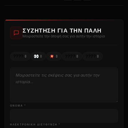
ΣΥΖΉΤΗΣΗ ΓΙΑ ΤΗΝ ΠΆΛΗ
Μοιραστείτε την άποψή σας για αυτήν την ιστορία
????
????
????
0
0
0
0
0
ΌΝΟΜΑ *
ΗΛΕΚΤΡΟΝΙΚΗ ΔΙΕΥΘΥΝΣΗ *