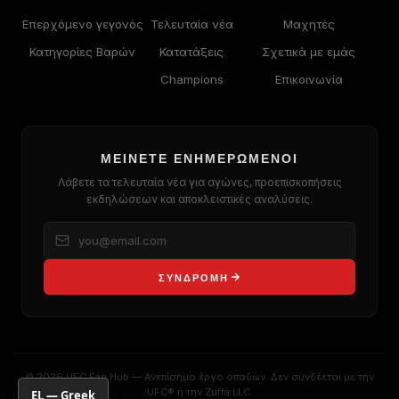
Επερχόμενο γεγονός
Τελευταία νέα
Μαχητές
Κατηγορίες Βαρών
Κατατάξεις
Σχετικά με εμάς
Champions
Επικοινωνία
ΜΕΊΝΕΤΕ ΕΝΗΜΕΡΩΜΈΝΟΙ
Λάβετε τα τελευταία νέα για αγώνες, προεπισκοπήσεις
εκδηλώσεων και αποκλειστικές αναλύσεις.
ΣΥΝΔΡΟΜΉ
© 2026 UFC Fan Hub — Ανεπίσημο έργο οπαδών. Δεν συνδέεται με την
UFC® ή την Zuffa LLC.
EL — Greek