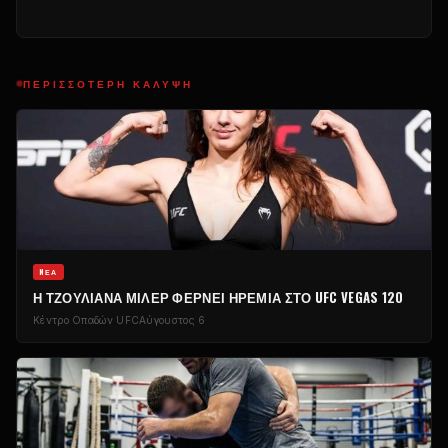
ΠΕΡΙΣΣΌΤΕΡΗ ΚΆΛΥΨΗ
NΈΑ
Η ΤΖΟΥΛΙΆΝΑ ΜΊΛΕΡ ΦΈΡΝΕΙ ΗΡΕΜΊΑ ΣΤΟ UFC VEGAS 120
Κέντρο Οπαδών UFC
Αύγουστος 6