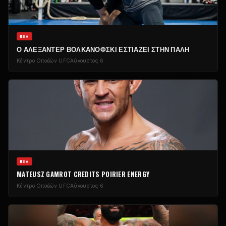
NΈΑ
Ο ΑΛΕΞΆΝΤΕΡ ΒΟΛΚΑΝΌΦΣΚΙ ΕΣΤΙΆΖΕΙ ΣΤΗΝ ΠΆΛΗ
Κέντρο Οπαδών UFC
Αύγουστος 6
NΈΑ
MATEUSZ GAMROT CREDITS POIRIER ENERGY
Κέντρο Οπαδών UFC
Αύγουστος 6