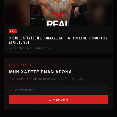
NΈΑ
Ο GABLE STEVESON ΕΤΟΙΜΆΖΕΤΑΙ ΓΙΑ ΤΗΝ ΕΠΙΣΤΡΟΦΉ ΤΟΥ
ΣΤΟ UFC 331
Κέντρο Οπαδών UFC
Αύγουστος 6
NEWSLETTER
ΜΗΝ ΧΆΣΕΤΕ ΈΝΑΝ ΑΓΏΝΑ
Έκτακτες ειδήσεις και αναλύσεις, εβδομαδιαίως.
ΣΥΝΔΡΟΜΉ