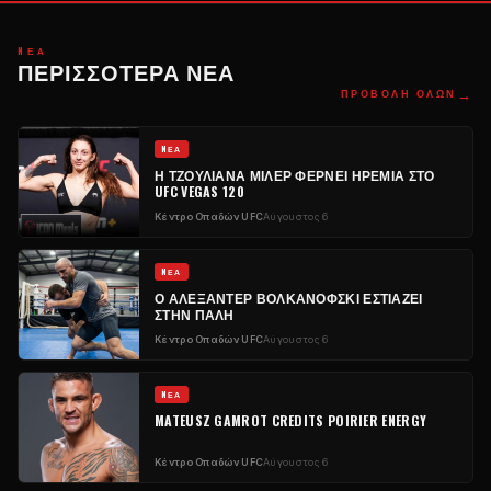
NΈΑ
ΠΕΡΙΣΣΌΤΕΡΑ ΝΈΑ
→
ΠΡΟΒΟΛΉ ΌΛΩΝ
NΈΑ
Η ΤΖΟΥΛΙΆΝΑ ΜΊΛΕΡ ΦΈΡΝΕΙ ΗΡΕΜΊΑ ΣΤΟ
UFC VEGAS 120
Κέντρο Οπαδών UFC
Αύγουστος 6
NΈΑ
Ο ΑΛΕΞΆΝΤΕΡ ΒΟΛΚΑΝΌΦΣΚΙ ΕΣΤΙΆΖΕΙ
ΣΤΗΝ ΠΆΛΗ
Κέντρο Οπαδών UFC
Αύγουστος 6
NΈΑ
MATEUSZ GAMROT CREDITS POIRIER ENERGY
Κέντρο Οπαδών UFC
Αύγουστος 6