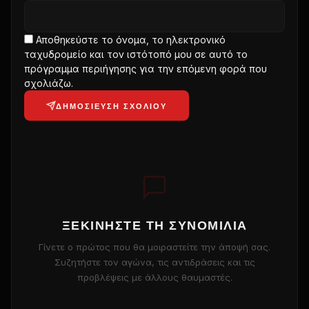
Αποθηκεύστε το όνομα, το ηλεκτρονικό
ταχυδρομείο και τον ιστότοπό μου σε αυτό το
πρόγραμμα περιήγησης για την επόμενη φορά που
σχολιάζω.
ΔΗΜΟΣΊΕΥΣΗ ΣΧΟΛΊΟΥ
ΞΕΚΙΝΉΣΤΕ ΤΗ ΣΥΝΟΜΙΛΊΑ
Γίνετε ο πρώτος που θα μοιραστείτε την άποψή σας.
Συζητήστε τον αγώνα, τις αντιδράσεις και τις
προβλέψεις με άλλους θαυμαστές.