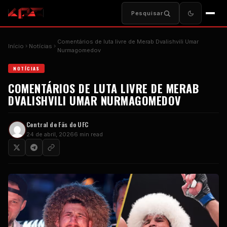
Pesquisar
Comentários de luta livre de Merab Dvalishvili Umar
Início
Notícias
Nurmagomedov
NOTÍCIAS
COMENTÁRIOS DE LUTA LIVRE DE MERAB
DVALISHVILI UMAR NURMAGOMEDOV
Central de Fãs do UFC
24 de abril, 2026
6 min read