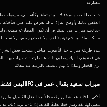
مصارعة.
هبط هذا الخط بسرعة لأنه يبدو تمامًا وكأنه شيء سيقوله مقا
العكس تماما. وأوضح أنه إذا
UFC
يعرض عليه عمر، فيأخذه. لكن
حد تعبير ميراب، من المفترض أن تكون المصارعة ممتعة، ول
مشكلة تنافسية حقيقية بلا لقب ولا حصص رسمية ولا سبب للق
هذه طريقة ميراب جدًا لتأطيرها. مباشر، مضحك بعض الشيء عل
في قمة وزن الديك يفعلون ذلك. عندما يتحدث ميراب بهذه الطري
يرى الخطر ولماذا لا يهتم بالضبط بالترفيه عنه مجانًا.
ميراب سعيد بقتال عمر في
UFC
ليس فقط 
أذكى ما قاله هو أنه لم يترك مجالاً لرد الفعل الكسول. ولم يقل
معنى لها. لقد رسم خطًا نظيفًا للغاية. إذا
UFC
يريد ذلك، فلا ب