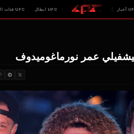
U
أخبار
UFC
ابطال
UFC
فئات ال
ليشفيلي عمر نورماغوميدوف