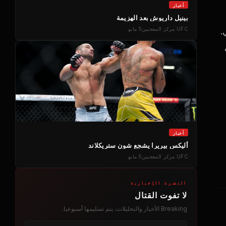
أخبار
بينيل داريوش بعد الهزيمة
UFC
مركز المعجبين
5 مايو
.
أخبار
أليكس بيريرا يشجع شون ستريكلاند
UFC
مركز المعجبين
5 مايو
النشرة الإخبارية
لا تفوت القتال
Breaking
الأخبار والتحليلات، يتم تسليمها أسبوعيا.