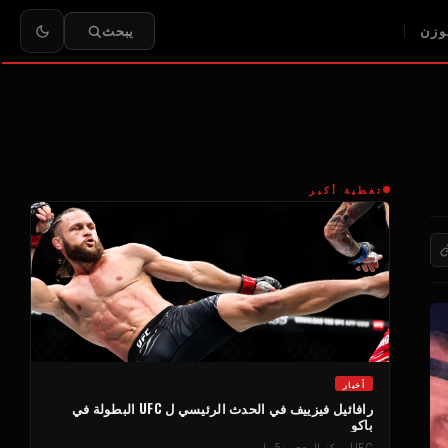
وزن
يبحث
تغطية أكبر
أخبار
رافائيل فيزييف في الحدث الرئيسي ل
UFC
البطولة في
باكو
UFC
مركز المعجبين
5 مايو