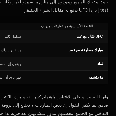
حيث يضحك الجميع ويعودون إلى منازلهم. سيبدو الأمر وكأنه
test
إلا إذا
UFC
يدفع له مقابل الشيء الحقيقي.
النقطة الأساسية من تعليقات ميراب
UFC
قتال مع عمر
سيقبل ذلك
مباراة مصارعة مع عمر
هو لا يريد ذلك
لماذا
ويقول إن المص
ما يكشفه
فهو يرى أن عمر
ولهذا السبب يحظى الاقتباس باهتمام كبير. إنه يخبرك بالكثير 
صادق بما يكفي ليقول إن بعض المباريات لا تحتاج إلى بروف
التدخين مع الجميع. معظمهم يبدون متشابهين بعد فترة. بدا ه