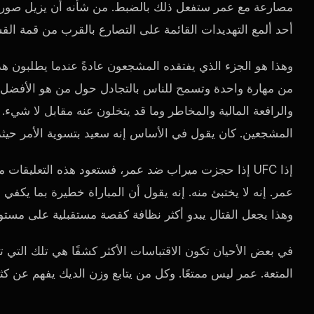
مصارعة مع عمر ستفعل ذلك بالضبط. من شأنه أن يزيل صورة 
أحد ألمع التهديدات القائمة على التصارع بالقرب من قمة القس
وهذا هو الجزء الذي يفتقده المشجعون عادةً عندما يطلبون هذه 
من مهارة واحدة وتسمح للناس بالتجادل حول من هو الأفضل. لا 
والرافعة المالية والمخاطر وما قد يتخلون عنه مقابل لا شي
المشجعين. كان يقول في الأساس إنه سعيد بتسوية الأمر حيثم
إذا
UFC
إذا حجزت ميراب ضد عمر، فستعود هذه التعليقات مرة
عمر. إنه لا يختبئ منه. إنه يقول أن المباراة خطيرة بما يكفي
وهذا يجعل القتال يبدو أكثر نظافة كقصة مستقبلية على مستوى
في بعض الأحيان تكون الاقتباسات الأكثر كشفًا هي تلك التي 
المتعة. عمر ليس ممتعًا. وكل من يتابع وزن الديك يفهم عن ك