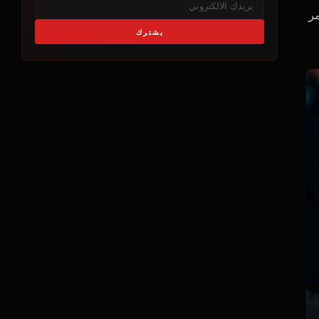
ر
يشترك