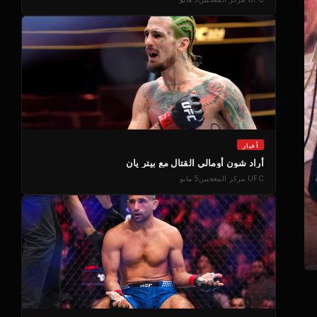
أخبار
أراد شون أومالي القتال مع بيتر يان
UFC
مركز المعجبين
5 مايو