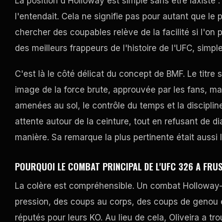
La position d'Holloway est simple sans être laxiste 
l'entendait. Cela ne signifie pas pour autant que le
chercher des coupables relève de la facilité si l'on p
des meilleurs frappeurs de l'histoire de l'UFC, simp
C'est là le côté délicat du concept de BMF. Le titre s
image de la force brute, approuvée par les fans, mais
amenées au sol, le contrôle du temps et la discipli
attente autour de la ceinture, tout en refusant de d
manière. Sa remarque la plus pertinente était aussi l
POURQUOI LE COMBAT PRINCIPAL DE L'UFC 326 A FRUS
La colère est compréhensible. Un combat Holloway-O
pression, des coups au corps, des coups de genou 
réputés pour leurs KO. Au lieu de cela, Oliveira a t