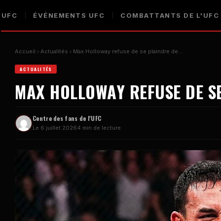
 UFC
ÉVÉNEMENTS UFC
COMBATTANTS DE L'UFC
Accueil
Actualités
Max Holloway refuse de se plaindre de…
ACTUALITÉS
MAX HOLLOWAY REFUSE DE SE
Centre des fans de l'UFC
Le 6 juillet 2026
4 min de lecture