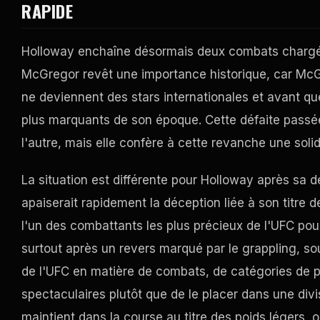
RAPIDE
Holloway enchaîne désormais deux combats chargés
McGregor revêt une importance historique, car McG
ne deviennent des stars internationales et avant 
plus marquants de son époque. Cette défaite passée 
l'autre, mais elle confère à cette revanche une soli
La situation est différente pour Holloway après sa d
apaiserait rapidement la déception liée à son titre 
l'un des combattants les plus précieux de l'UFC po
surtout après un revers marqué par le grappling, sou
de l'UFC en matière de combats, de catégories de po
spectaculaires plutôt que de le placer dans une divisi
maintient dans la course au titre des poids légers