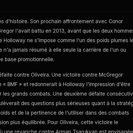
 d'histoire. Son prochain affrontement avec Conor
regor l'avait battu en 2013, avant que les deux homme
que Holloway ne s'impose comme l'un des poids plumes l
n'a jamais résumé à elle seule la carrière de l'un ou
de base promotionnelle.
éfaite contre Oliveira. Une victoire contre McGregor
de « BMF » et redonnerait à Holloway l'impression d'être
ur les grands combats. Une deuxième défaite consécutiv
lèverait des questions plus sérieuses quant à la straté
ids et de la pertinence de l'utiliser dans des combats
on plus équilibrée. Pour Oliveira, cette victoire le
, où une revanche contre Arman Tsarukyan est envisagée