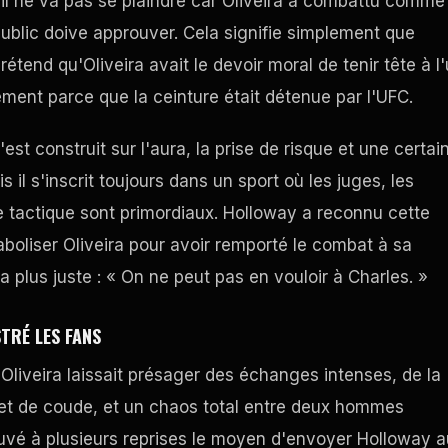
: il ne va pas se plaindre car Oliveira a combattu comme 
 public doive approuver. Cela signifie simplement que
rétend qu'Oliveira avait le devoir moral de tenir tête à l
lement parce que la ceinture était détenue par l'UFC.
'est construit sur l'aura, la prise de risque et une certai
 il s'inscrit toujours dans un sport où les juges, les
ne tactique sont primordiaux. Holloway a reconnu cette
iaboliser Oliveira pour avoir remporté le combat à sa
a plus juste : « On ne peut pas en vouloir à Charles. »
TRÉ LES FANS
liveira laissait présager des échanges intenses, de la
et de coude, et un chaos total entre deux hommes
rouvé à plusieurs reprises le moyen d'envoyer Holloway a