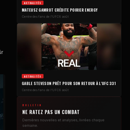
ACTUALITÉS
MATEUSZ GAMROT CRÉDITE POIRIER ENERGY
Centre des fans de l'UFC
6 août
ûr
ACTUALITÉS
GABLE STEVESON PRÊT POUR SON RETOUR À L'UFC 331
Centre des fans de l'UFC
6 août
BULLETIN
NE RATEZ PAS UN COMBAT
Dernières nouvelles et analyses, livrées chaque
semaine.