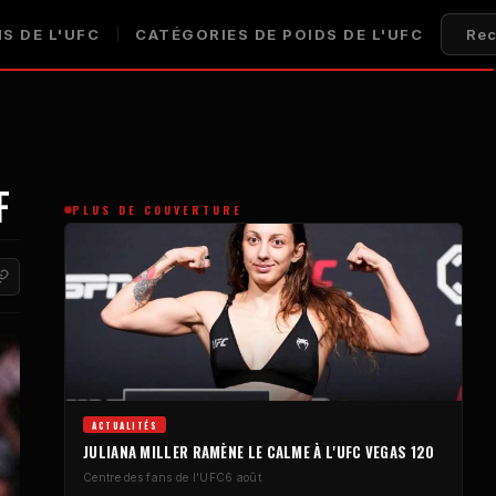
S DE L'UFC
CATÉGORIES DE POIDS DE L'UFC
Rec
F
PLUS DE COUVERTURE
ACTUALITÉS
JULIANA MILLER RAMÈNE LE CALME À L'UFC VEGAS 120
Centre des fans de l'UFC
6 août