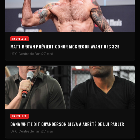
NOUVELLES
MATT BROWN PRÉVIENT CONOR MCGREGOR AVANT
UFC
329
UFC
Centre de fans
27 mai
NOUVELLES
DANA WHITE DIT QU'ANDERSON SILVA A ARRÊTÉ DE LUI PARLER
UFC
Centre de fans
27 mai