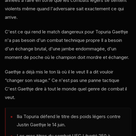
années à faire en sorte que les combats légers se sentent
violents même quand l'adversaire sait exactement ce qui
arrive.
C'est ce qui rend le match dangereux pour Topuria Gaethje
n'a pas besoin d'un combat technique propre Il a besoin
d'un échange brutal, d'une jambe endommagée, d'un
moment de poche où le champion doit mordre et échanger.
Gaethje a déjà mis le ton là où il le veut Il a dit vouloir
“changer son visage.” Ce n'est pas une panne tactique
C'est Gaethje dire à tout le monde quel genre de combat il
veut.
Ilia Topuria défend le titre des poids légers contre
Justin Gaethje le 14 juin.
Les gros titres du combat
UFC
Liberté 250 à