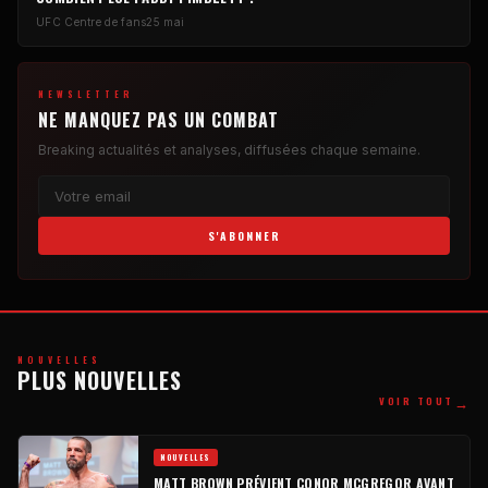
UFC
Centre de fans
25 mai
NEWSLETTER
NE MANQUEZ PAS UN COMBAT
Breaking
actualités et analyses, diffusées chaque semaine.
S'ABONNER
NOUVELLES
PLUS NOUVELLES
→
VOIR TOUT
NOUVELLES
MATT BROWN PRÉVIENT CONOR MCGREGOR AVANT