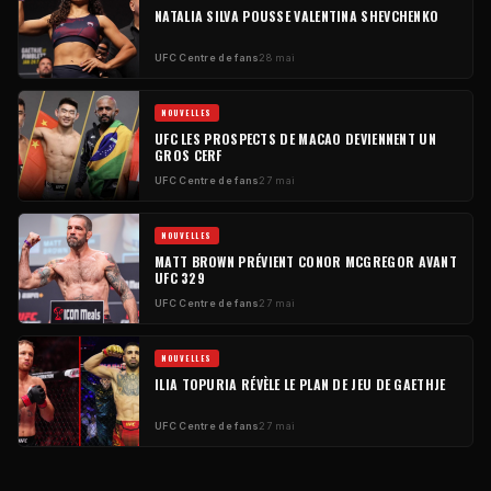
NATALIA SILVA POUSSE VALENTINA SHEVCHENKO
UFC
Centre de fans
28 mai
NOUVELLES
UFC
LES PROSPECTS DE MACAO DEVIENNENT UN
GROS CERF
UFC
Centre de fans
27 mai
NOUVELLES
MATT BROWN PRÉVIENT CONOR MCGREGOR AVANT
UFC
329
UFC
Centre de fans
27 mai
NOUVELLES
ILIA TOPURIA RÉVÈLE LE PLAN DE JEU DE GAETHJE
UFC
Centre de fans
27 mai