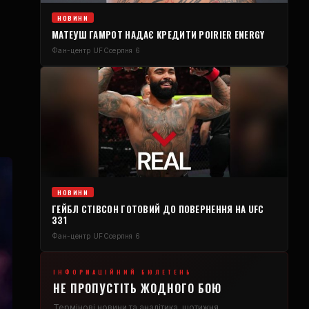
НОВИНИ
МАТЕУШ ГАМРОТ НАДАЄ КРЕДИТИ POIRIER ENERGY
Фан-центр UFC
серпня 6
НОВИНИ
ГЕЙБЛ СТІВСОН ГОТОВИЙ ДО ПОВЕРНЕННЯ НА UFC
331
Фан-центр UFC
серпня 6
ІНФОРМАЦІЙНИЙ БЮЛЕТЕНЬ
НЕ ПРОПУСТІТЬ ЖОДНОГО БОЮ
Термінові новини та аналітика, щотижня.