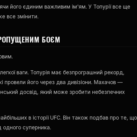
ячи його єдиним важливим ім'ям. У Топурії все ще
же все змінити.
ПРОПУЩЕНИМ БОЄМ
овим.
 легкої ваги. Топурія має безпрограшний рекорд,
кі провели його через два дивізіони. Махачов —
онський досвід, який може зробити небезпечних
айбільших в історії UFC. Він також подбав про те, щ
ід одного суперника.