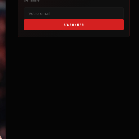
semaine.
S'ABONNER