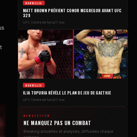
NOUVELLES
MATT BROWN PRÉVIENT CONOR MCGREGOR AVANT
UFC
329
UFC
Centre de fans
27 mai
us
t
NOUVELLES
ILIA TOPURIA RÉVÈLE LE PLAN DE JEU DE GAETHJE
UFC
Centre de fans
27 mai
NEWSLETTER
NE MANQUEZ PAS UN COMBAT
Breaking
actualités et analyses, diffusées chaque