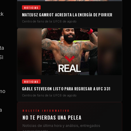
NOTICIAS
ck
MATEUSZ GAMROT ACREDITA LA ENERGÍA DE POIRIER
Centro de fans de la UFC
6 de agosto
ta
Si
NOTICIAS
GABLE STEVESON LISTO PARA REGRESAR A UFC 331
omo
Centro de fans de la UFC
6 de agosto
a
BOLETÍN INFORMATIVO
NO TE PIERDAS UNA PELEA
Noticias de última hora y análisis, entregados