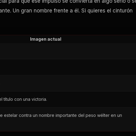
al para que ese impulso se convierta en algo serio o s
tante. Un gran nombre frente a él. Si quieres el cinturón
Imagen actual
a
 título con una victoria.
e estelar contra un nombre importante del peso wélter en un