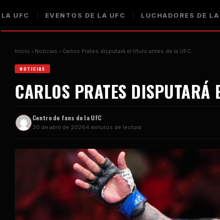
 LA UFC
EVENTOS DE LA UFC
LUCHADORES DE LA
Inicio
Noticias
Carlos Prates disputará el título antes de la UFC…
NOTICIAS
CARLOS PRATES DISPUTARÁ E
Centro de fans de la UFC
30 de abril de 2026
4 minutos de lectura