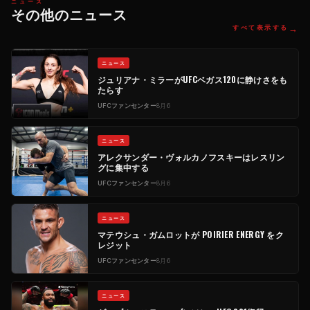
ニュース
その他のニュース
→
すべて表示する
ニュース
ジュリアナ・ミラーがUFCベガス120に静けさをも
たらす
UFCファンセンター
8月6
ニュース
アレクサンダー・ヴォルカノフスキーはレスリン
グに集中する
UFCファンセンター
8月6
ニュース
マテウシュ・ガムロットが POIRIER ENERGY をク
レジット
UFCファンセンター
8月6
ニュース