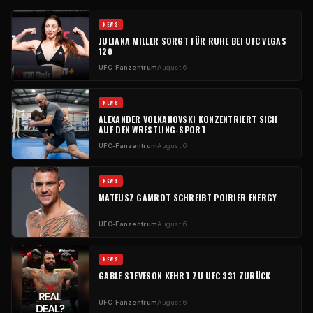
NEWS
JULIANA MILLER SORGT FÜR RUHE BEI UFC VEGAS
120
UFC-Fanzentrum
August 6
NEWS
ALEXANDER VOLKANOVSKI KONZENTRIERT SICH
AUF DEN WRESTLING-SPORT
UFC-Fanzentrum
August 6
NEWS
MATEUSZ GAMROT SCHREIBT POIRIER ENERGY
UFC-Fanzentrum
August 6
NEWS
GABLE STEVESON KEHRT ZU UFC 331 ZURÜCK
UFC-Fanzentrum
August 6