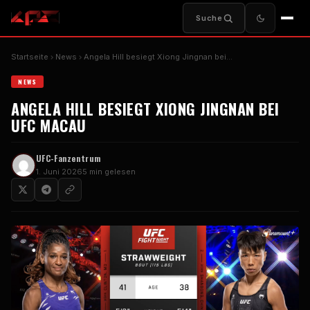
Suche
Startseite
News
Angela Hill besiegt Xiong Jingnan bei…
NEWS
ANGELA HILL BESIEGT XIONG JINGNAN BEI
UFC MACAU
UFC-Fanzentrum
1. Juni 2026
5 min gelesen