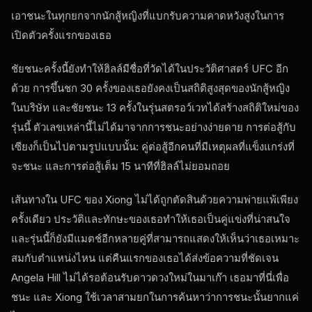
เอาชนะในทุกยกจากนักสู้หญิงที่แบกรับความคาดหวังสูงในการ
เปิดตัวครั้งแรกของเธอ
ชัยชนะครั้งนี้ยังทำให้ฮิลล์มีชื่อที่วัดได้ในประวัติศาสตร์ UFC อีก
ด้วย การขึ้นชก 30 ครั้งของเธอยังคงเป็นสถิติสูงสุดของนักสู้หญิง
ในบริษัท และชัยชนะ 13 ครั้งในรุ่นสตรอว์เวทได้สร้างสถิติใหม่ของ
รุ่นนี้ ตัวเลขเหล่านี้ไม่ได้มาจากการชนะอย่างง่ายดาย การต่อสู้กับ
เซียงก็เป็นไปตามรูปแบบนั้น: คู่ต่อสู้อีกคนที่มีเหตุผลที่แข็งแกร่งที่
จะชนะ และการต่อสู้เต็ม 15 นาทีที่ฮิลล์ไม่ยอมถอย
เส้นทางใน UFC ของ Xiong ไม่ได้ถูกตัดสินด้วยความพ่ายแพ้เพียง
ครั้งเดียว ประวัติและทักษะของเธอทำให้เธอเป็นคู่แข่งที่น่าสนใจ
และรุ่นนี้ก็ยังมีแมตช์อีกหลายคู่ที่สามารถแสดงให้เห็นว่าเธอเหมาะ
สมกับตำแหน่งไหน แต่คืนแรกของเธอได้ส่งข้อความที่ชัดเจน
Angela Hill ไม่ได้รอต้อนรับดาวดวงใหม่ในมาเก๊า เธอมาที่นี่เพื่อ
ชนะ และ Xiong ใช้เวลาสามยกในการค้นหาว่าการชนะนั้นยากแค่