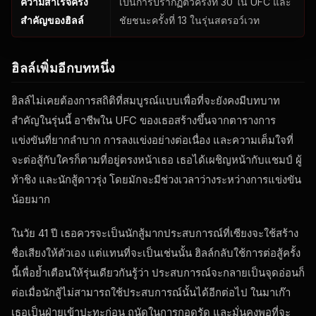
ความสำเร็จครั้ง
เป็นการปรากฏตัวครั้งที่ 30 ใน UFC และ
สำคัญของฮิลล์
ชัยชนะครั้งที่ 13 ในรุ่นสตรอว์เวท
ฮิลล์เพิ่มอีกบทหนึ่ง
ฮิลล์ไม่เคยต้องการสถิติที่สมบูรณ์แบบเพื่อที่จะยังคงมีบทบาท
สำคัญในรุ่นนี้ อาชีพใน UFC ของเธอสร้างขึ้นจากตารางการ
แข่งขันที่ยากลำบาก การลงแข่งอย่างต่อเนื่อง และความเต็มใจที่
จะต่อสู้กับใครก็ตามที่อยู่ตรงหน้าเธอ เธอได้เผชิญหน้ากับแชมป์ ผู้
ท้าชิง และนักสู้ดาวรุ่ง โดยมักจะมีช่วงเวลาว่างระหว่างการแข่งขัน
น้อยมาก
ในวัย 41 ปี เธอควรจะเป็นนักสู้มากประสบการณ์ที่เซียงจะใช้สร้าง
ชื่อเสียงให้ตัวเอง แต่แทนที่จะเป็นเช่นนั้น ฮิลล์กลับใช้การต่อสู้ครั้ง
นี้เพื่อย้ำเตือนให้รุ่นเดียวกันรู้ว่า ประสบการณ์จะกลายเป็นจุดอ่อนก็
ต่อเมื่อนักสู้ไม่สามารถใช้ประสบการณ์นั้นได้อีกต่อไป ในมาเก๊า
เธอเป็นฝ่ายเข้าปะทะก่อน ถนัดในการกอดรัด และมั่นคงพอที่จะ