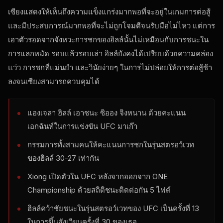
เซียงแสดงให้เห็นถึงความแข็งแกร่งมากพอที่จะอยู่ในเกมการต่อสู้
และมีประสบการณ์มากพอที่จะไม่ถูกโจมตีจนรับมือไม่ไหว แต่การ
เอาตัวรอดจากจังหวะการชกของฮิลล์นั้นไม่เหมือนกับการชนะใน
การแลกหมัด รอบแล้วรอบเล่า ฮิลล์ยังคงได้เปรียบด้วยความคล่อง
แว่ว การชกที่แม่นยำ และวินัยง่ายๆ ในการไม่ปล่อยให้การต่อสู้ช้า
ลงจนเซียงสามารถควบคุมได้
แองเจลา ฮิลล์ เอาชนะ ซิออง จิงหนาน ด้วยคะแนน
เอกฉันท์ในการแข่งขัน UFC มาเก๊า
กรรมการทั้งสามคนให้คะแนนการชกในรุ่นสตรอว์เวท
ของฮิลล์ 30-27 เท่ากัน
Xiong เปิดตัวใน UFC หลังจากออกจาก ONE
Championship ด้วยสถิติชนะติดต่อกัน 5 ไฟต์
ฮิลล์คว้าชัยชนะในรุ่นสตรอว์เวทของ UFC เป็นครั้งที่ 13
ในการขึ้นสังเวียนครั้งที่ 30 ของเธอ