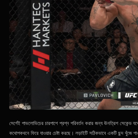
সের্গেই পাভলোভিচের চারপাশে প্রশ্ন পরিবর্তন করার জন্য ঊনত্রিশ সেকেন্ড য
কথোপকথনে ফিরে যাওয়ার চেষ্টা করছে। লড়াইটি সঠিকভাবে একটি ছন্দ খুঁজে প