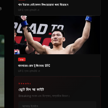
গান ইয়াডং ডেইভেসন ফিগুয়েরেডো জমা দিয়েছেন
তি
UFC
ফ্যান সেন্টার
31 মে
খবর
বাতবায়ের রোড টু জিতেছে
UFC
UFC
ফ্যান সেন্টার
30 মে
নিউজলেটার
ডোন্ট মিস আ ফাইট
Breaking
সংবাদ এবং বিশ্লেষণ, সাপ্তাহিক বিতরণ।