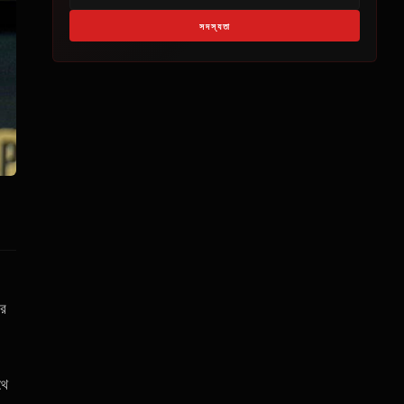
সদস্যতা
ের
থে