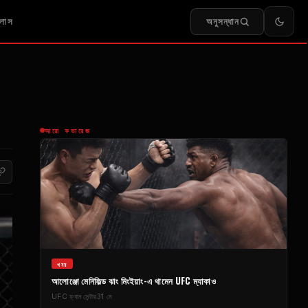
অনুসন্ধান
লাস
আরো কভারেজ
খবর
আলোঞ্জো মেনিফিল্ড ঝাং মিংইয়াং-এ থামেন
UFC
ম্যাকাও
UFC
ফ্যান সেন্টার
31 মে