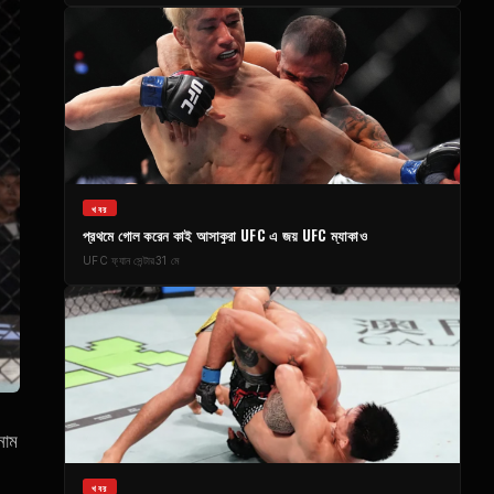
খবর
প্রথমে গোল করেন কাই আসাকুরা
UFC
এ জয়
UFC
ম্যাকাও
UFC
ফ্যান সেন্টার
31 মে
নাম
খবর