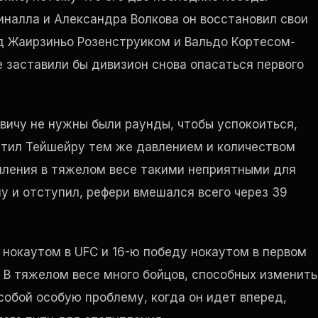
иналла и Александра Волкова он восстановил свои
д Жаирзиньо Розенструиком и Вальдо Кортесом-
е заставили бы дивизион снова опасаться первого
овичу не нужны были раунды, чтобы успокоиться,
етил Тейшейру тем же давлением и количеством
пления в тяжелом весе такими неприятными для
у и отступил, рефери вмешался всего через 39
нокаутом в UFC и 16-ю победу нокаутом в первом
 В тяжелом весе много бойцов, способных изменить
собой особую проблему, когда он идет вперед,