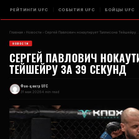
РЕЙТИНГИ UFC
СОБЫТИЯ UFC
БОЙЦЫ UFC
Главная
Новости
Сергей Павлович нокаутирует Таллисона Тейшейру…
НОВОСТИ
СЕРГЕЙ ПАВЛОВИЧ НОКАУ
ТЕЙШЕЙРУ ЗА 39 СЕКУНД
Фан-центр UFC
31 мая 2026
4 min read