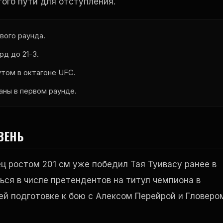
того пути для отступления.
вого раунда.
д до 21-3.
утом в октагоне UFC.
аны в первом раунде.
ВЕНЬ
ец ростом 201 см уже победил Тая Туивасу ранее в
ься в числе претендентов на титул чемпиона в
ей подготовке к бою с Алексом Перейрой и Гловеро