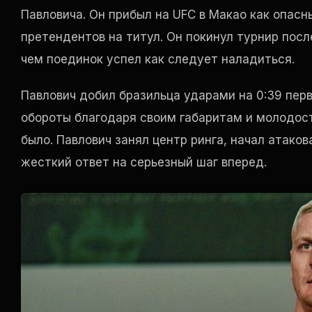
Павловича. Он прибыл на UFC в Макао как опас
претендентов на титул. Он покинул турнир пос
чем поединок успел как следует наладиться.
Павлович добил бразильца ударами на 0:39 перв
обороты благодаря своим габаритам и молодости
было. Павлович занял центр ринга, начал атако
жесткий ответ на серьезный шаг вперед.